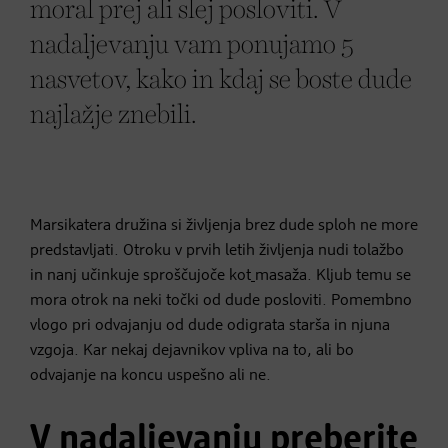
moral prej ali slej posloviti. V
nadaljevanju vam ponujamo 5
nasvetov, kako in kdaj se boste dude
najlažje znebili.
Marsikatera družina si življenja brez dude sploh ne more
predstavljati. Otroku v prvih letih življenja nudi tolažbo
in nanj učinkuje sproščujoče kot
masaža. Kljub temu se
mora otrok na neki točki od dude posloviti. Pomembno
vlogo pri odvajanju od dude odigrata starša in njuna
vzgoja. Kar nekaj dejavnikov vpliva na to, ali bo
odvajanje na koncu uspešno ali ne.
V nadaljevanju preberite