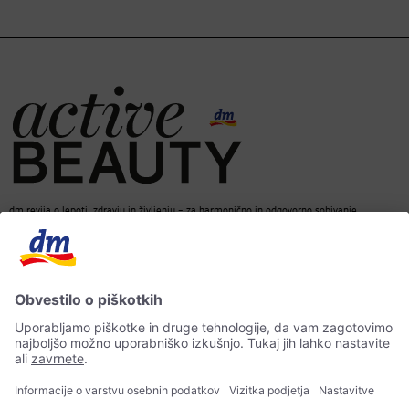
dm revija o lepoti, zdravju in življenju – za harmonično in odgovorno sobivanje.