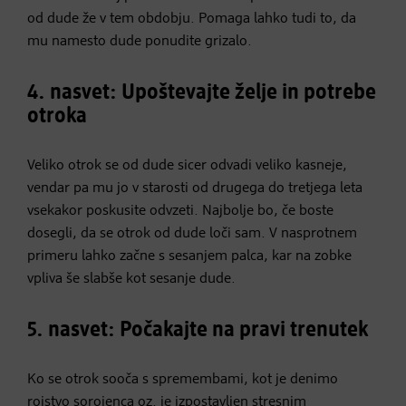
od dude že v tem obdobju. Pomaga lahko tudi to, da
mu namesto dude ponudite grizalo.
4. nasvet: Upoštevajte želje in potrebe
otroka
Veliko otrok se od dude sicer odvadi veliko kasneje,
vendar pa mu jo v starosti od drugega do tretjega leta
vsekakor poskusite odvzeti. Najbolje bo, če boste
dosegli, da se otrok od dude loči sam. V nasprotnem
primeru lahko začne s sesanjem palca, kar na zobke
vpliva še slabše kot sesanje dude.
5. nasvet: Počakajte na pravi trenutek
Ko se otrok sooča s spremembami, kot je denimo
rojstvo sorojenca oz. je izpostavljen stresnim