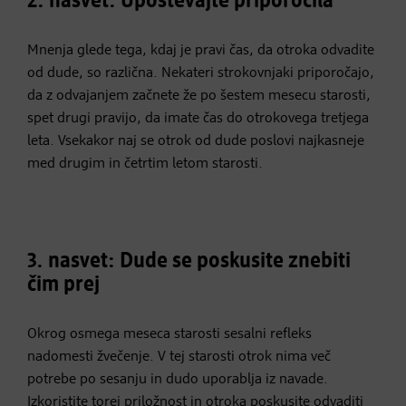
2. nasvet: Upoštevajte priporočila
Mnenja glede tega, kdaj je pravi čas, da otroka odvadite
od dude, so različna. Nekateri strokovnjaki priporočajo,
da z odvajanjem začnete že po šestem mesecu starosti,
spet drugi pravijo, da imate čas do otrokovega tretjega
leta. Vsekakor naj se otrok od dude poslovi najkasneje
med drugim in četrtim letom starosti.
3. nasvet: Dude se poskusite znebiti
čim prej
Okrog osmega meseca starosti sesalni refleks
nadomesti žvečenje. V tej starosti otrok nima več
potrebe po sesanju in dudo uporablja iz navade.
Izkoristite torej priložnost in otroka poskusite odvaditi