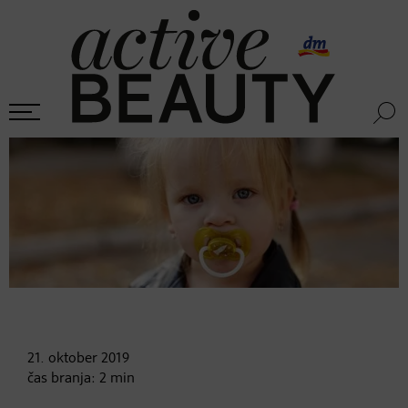
21. oktober
2019
čas branja:
2
min