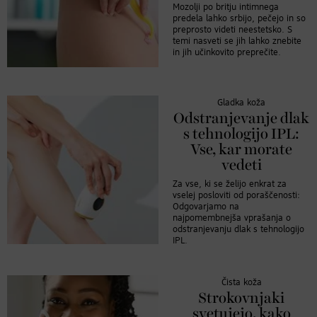
Mozolji po britju intimnega
predela lahko srbijo, pečejo in so
preprosto videti neestetsko. S
temi nasveti se jih lahko znebite
in jih učinkovito preprečite.
Gladka koža
Odstranjevanje dlak
s tehnologijo IPL:
Vse, kar morate
vedeti
Za vse, ki se želijo enkrat za
vselej posloviti od poraščenosti:
Odgovarjamo na
najpomembnejša vprašanja o
odstranjevanju dlak s tehnologijo
IPL.
Čista koža
Strokovnjaki
svetujejo, kako