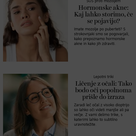
SOS proti mozoljem
Hormonske akne:
Kaj lahko storimo, če
se pojavijo?
Imate mozolje po puberteti? S
strokovnjaki smo se pogovarjali,
kako prepoznamo hormonske
akne in kako jih zdraviti.
Lepotni triki
Ličenje z očali: Tako
bodo oči popolnoma
prišle do izraza
Zaradi leč očal z visoko dioptrijo
so lahko oči videti manjše ali pa
večje. Z vami delimo trike, s
katerimi lahko to subtilno
uravnotežite.