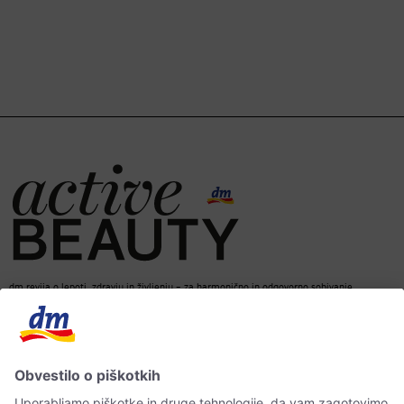
dm revija o lepoti, zdravju in življenju – za harmonično in odgovorno sobivanje.