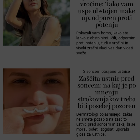
vročine: Tako vam
uspe obstojen make
up, odporen proti
potenju
Pokazali vam bomo, kako ste
lahko z obstojnimi ličili, odpornim
proti potenju, tudi v vročini in
visoki zračni vlagi ves dan videti
sveže.
S soncem obsijane ustnice
Zaščita ustnic pred
soncem: na kaj je po
mnenju
strokovnjakov treba
biti posebej pozoren
Dermatologi pojasnjujejo, zakaj
ne smete pozabiti na zaščito
ustnic pred soncem in zakaj bi se
morali poleti izogibati uporabi
glosa za ustnice.