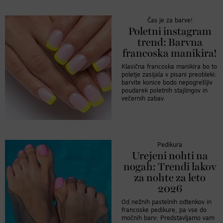
Čas je za barve!
Poletni instagram
trend: Barvna
francoska manikira!
Klasična francoska manikira bo to
poletje zasijala v pisani preobleki:
barvite konice bodo nepogrešljiv
poudarek poletnih stajlingov in
večernih zabav.
Pedikura
Urejeni nohti na
nogah: Trendi lakov
za nohte za leto
2026
Od nežnih pastelnih odtenkov in
francoske pedikure, pa vse do
močnih barv: Predstavljamo vam