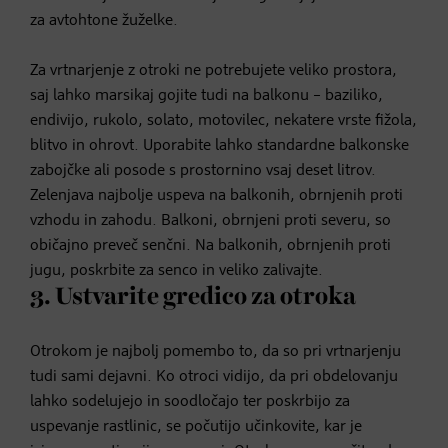
za avtohtone žuželke.
Za vrtnarjenje z otroki ne potrebujete veliko prostora,
saj lahko marsikaj gojite tudi na balkonu – baziliko,
endivijo, rukolo, solato, motovilec, nekatere vrste fižola,
blitvo in ohrovt. Uporabite lahko standardne balkonske
zabojčke ali posode s prostornino vsaj deset litrov.
Zelenjava najbolje uspeva na balkonih, obrnjenih proti
vzhodu in zahodu. Balkoni, obrnjeni proti severu, so
običajno preveč senčni. Na balkonih, obrnjenih proti
jugu, poskrbite za senco in veliko zalivajte.
3. Ustvarite gredico za otroka
Otrokom je najbolj pomembo to, da so pri vrtnarjenju
tudi sami dejavni. Ko otroci vidijo, da pri obdelovanju
lahko sodelujejo in soodločajo ter poskrbijo za
uspevanje rastlinic, se počutijo učinkovite, kar je