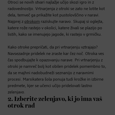
Otroci se novih stvari najlažje učijo skozi igro in z
radovednostjo. Vrtnarjenja z otroki se zato ne lotite kot
dela, temveč ga prikažite kot pustolovščino v naravi.
Najprej z
otrokom
raziskujte naravo. Skupaj si oglejta,
katere rože rastejo v okolici, katere živali se plazijo po
listih, kako se imenujejo jagode, ki rastejo v grmičku.
Kako otroke prepričati, da pri vrtnarjenju vztrajajo?
Navsezadnje pridelek ne zraste kar čez noč. Otroka ves
čas spodbujajte k opazovanju narave. Pri vrtnarjenju z
otroki je namreč bolj kot obilen pridelek pomembno to,
da se majhni nadobudneži seznanijo z naravnimi
procesi. Marsikatera šola ponuja tudi krožke in izbirne
predmete, kjer se učenci učijo pridelovati lastno
zelenjavo.
2. Izberite zelenjavo, ki jo ima vaš
otrok rad