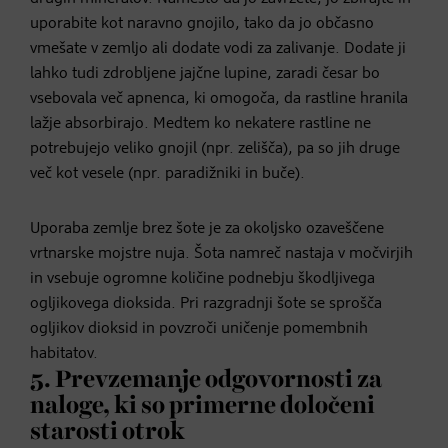
uporabite kot naravno gnojilo, tako da jo občasno
vmešate v zemljo ali dodate vodi za zalivanje. Dodate ji
lahko tudi zdrobljene jajčne lupine, zaradi česar bo
vsebovala več apnenca, ki omogoča, da rastline hranila
lažje absorbirajo. Medtem ko nekatere rastline ne
potrebujejo veliko gnojil (npr. zelišča), pa so jih druge
več kot vesele (npr. paradižniki in buče).
Uporaba zemlje brez šote je za okoljsko ozaveščene
vrtnarske mojstre nuja. Šota namreč nastaja v močvirjih
in vsebuje ogromne količine podnebju škodljivega
ogljikovega dioksida. Pri razgradnji šote se sprošča
ogljikov dioksid in povzroči uničenje pomembnih
habitatov.
5. Prevzemanje odgovornosti za
naloge, ki so primerne določeni
starosti otrok