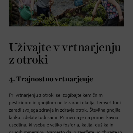
Uživajte v vrtnarjenju
z otroki
4. Trajnostno vrtnarjenje
Pri vrtnarjenju z otroki se izogibajte kemičnim
pesticidom in gnojilom ne le zaradi okolja, temveč tudi
zaradi svojega zdravja in zdravja otrok. Številna gnojila
lahko izdelate tudi sami. Primerna je na primer kavna
usedlina, ki vsebuje veliko fosforja, kalija, dušika in
drugih mineralov. Namesto da jo zavržete, jo zbirajte in