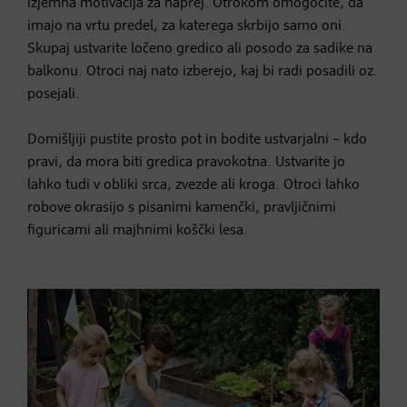
izjemna motivacija za naprej. Otrokom omogočite, da
imajo na vrtu predel, za katerega skrbijo samo oni.
Skupaj ustvarite ločeno gredico ali posodo za sadike na
balkonu. Otroci naj nato izberejo, kaj bi radi posadili oz.
posejali.
Domišljiji pustite prosto pot in bodite ustvarjalni – kdo
pravi, da mora biti gredica pravokotna. Ustvarite jo
lahko tudi v obliki srca, zvezde ali kroga. Otroci lahko
robove okrasijo s pisanimi kamenčki, pravljičnimi
figuricami ali majhnimi koščki lesa.