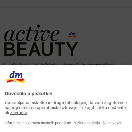
dm revija o lepoti, zdravju in življenju – za harmonično in odgovorno sobivanje.
dm spletna trgovina
Kontakt
ACTIVE BEAUTY revija
Impresum