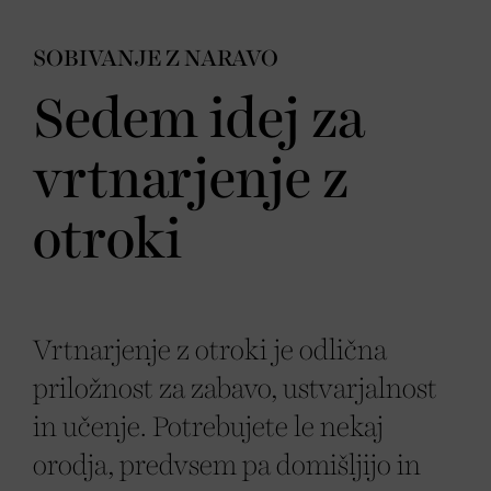
SOBIVANJE Z NARAVO
Sedem idej za
vrtnarjenje z
otroki
Vrtnarjenje z otroki je odlična
priložnost za zabavo, ustvarjalnost
in učenje. Potrebujete le nekaj
orodja, predvsem pa domišljijo in