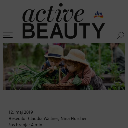
12. maj
2019
Besedilo:
Claudia Wallner, Nina Horcher
čas branja:
4
min