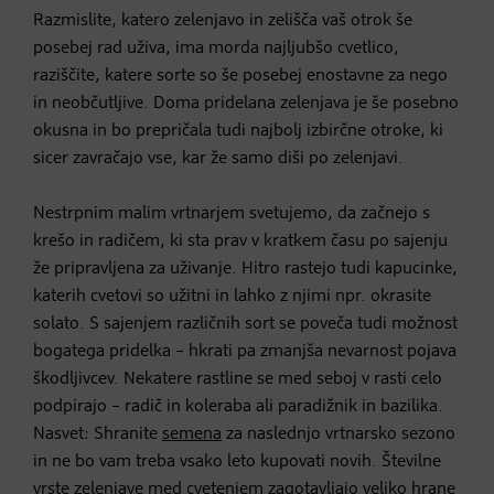
Razmislite, katero zelenjavo in zelišča vaš otrok še
posebej rad uživa, ima morda najljubšo cvetlico,
raziščite, katere sorte so še posebej enostavne za nego
in neobčutljive. Doma pridelana zelenjava je še posebno
okusna in bo prepričala tudi najbolj izbirčne otroke, ki
sicer zavračajo vse, kar že samo diši po zelenjavi.
Nestrpnim malim vrtnarjem svetujemo, da začnejo s
krešo in radičem, ki sta prav v kratkem času po sajenju
že pripravljena za uživanje. Hitro rastejo tudi kapucinke,
katerih cvetovi so užitni in lahko z njimi npr. okrasite
solato. S sajenjem različnih sort se poveča tudi možnost
bogatega pridelka – hkrati pa zmanjša nevarnost pojava
škodljivcev. Nekatere rastline se med seboj v rasti celo
podpirajo – radič in koleraba ali paradižnik in bazilika.
Nasvet: Shranite
semena
za naslednjo vrtnarsko sezono
in ne bo vam treba vsako leto kupovati novih. Številne
vrste zelenjave med cvetenjem zagotavljajo veliko hrane