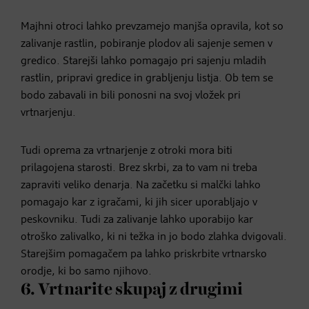
Majhni otroci lahko prevzamejo manjša opravila, kot so
zalivanje rastlin, pobiranje plodov ali sajenje semen v
gredico. Starejši lahko pomagajo pri sajenju mladih
rastlin, pripravi gredice in grabljenju listja. Ob tem se
bodo zabavali in bili ponosni na svoj vložek pri
vrtnarjenju.
Tudi oprema za vrtnarjenje z otroki mora biti
prilagojena starosti. Brez skrbi, za to vam ni treba
zapraviti veliko denarja. Na začetku si malčki lahko
pomagajo kar z igračami, ki jih sicer uporabljajo v
peskovniku. Tudi za zalivanje lahko uporabijo kar
otroško zalivalko, ki ni težka in jo bodo zlahka dvigovali.
Starejšim pomagačem pa lahko priskrbite vrtnarsko
orodje, ki bo samo njihovo.
6. Vrtnarite skupaj z drugimi