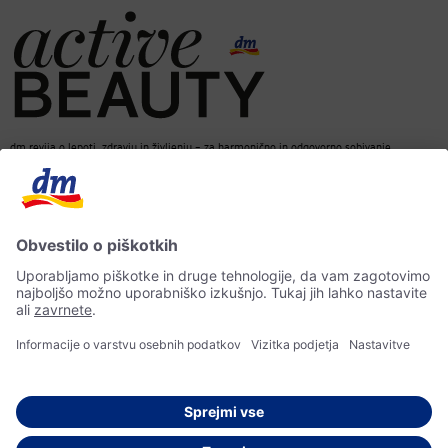
dm revija o lepoti, zdravju in življenju – za harmonično in odgovorno sobivanje.
dm spletna trgovina
Kontakt
ACTIVE BEAUTY revija
Impresum
Izjava o varstvu osebnih podatkov
Izjava o dostopnosti
UI-smernice
© 2026 dm drogerie markt d.o.o.