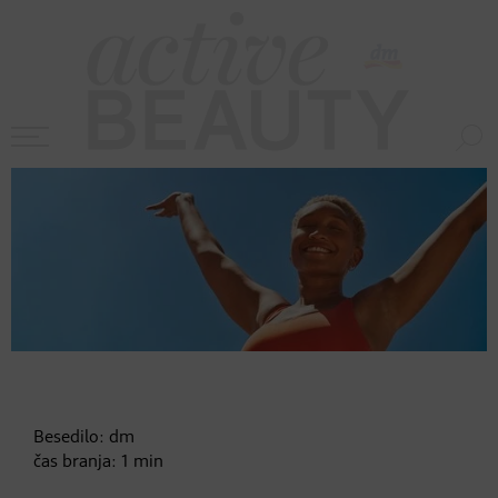
Besedilo:
dm
čas branja:
1
min