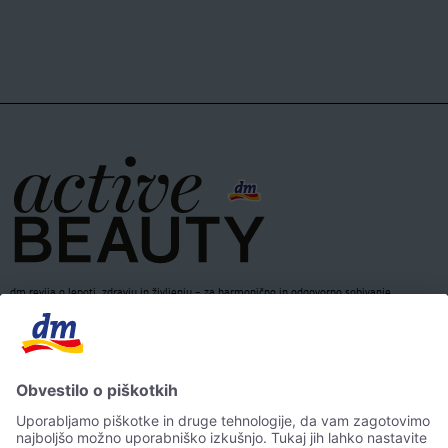
dm revija o lepoti, zdravju in življenju – za harmonično in odgovorno sobivanje.