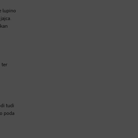
e lupino
jajca.
ekan
 ter
i
di tudi
no poda