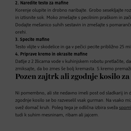
2. Naredite testo za mafine
Korenje olupite in drobno naribajte. Grobo sesekljajte ro
in iztisnite sok. Moko zmešajte s pecilnim praškom in za
Dodajte mešanico suhih sestavin in zmešajte s pomaran
orehi.
3. Specite mafine
Testo vlijte v skodelice in ga v pečici pecite približno 25 m
4. Priprave kremo in okrasite mafine
Datlje z 2 žlicama vode v kuhinjskem robotu pretlačite, d
zmiksajte, da bo zmes še bolj kremasta. S kremo premaži
Pozen zajtrk ali zgodnje kosilo za
Ni pomembno, ali ste nedavno imeli post od sladkarij in d
zgodnje kosilo se bo razveselil vsak gurman. Na vsako mi
svež domač kruh. Poleg tega je odlična izbira sveža
spoml
tudi k suhim mesninam, ribam ali jajcem.