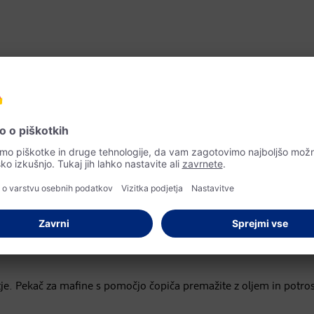
etje. Pekač za mafine s pomočjo čopiča premažite z oljem in potros