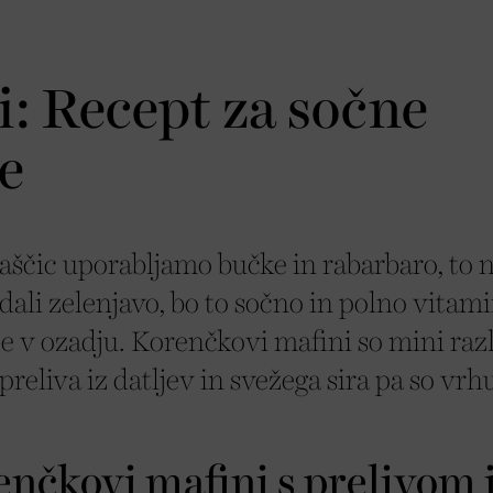
: Recept za sočne
e
aščic uporabljamo bučke in rabarbaro, to n
ali zelenjavo, bo to sočno in polno vitami
e v ozadju. Korenčkovi mafini so mini razl
preliva iz datljev in svežega sira pa so vr
nčkovi mafini s prelivom 