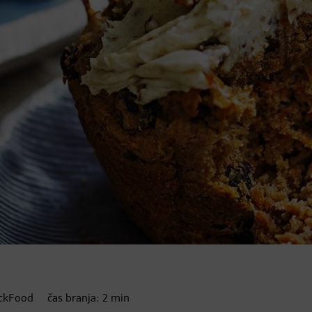
ockFood
čas branja:
2
min