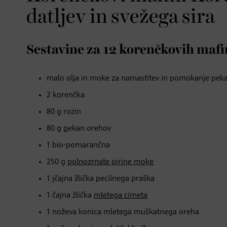
datljev in svežega sira
Sestavine za 12 korenčkovih maf
malo olja in moke za namastitev in pomokanje pek
2 korenčka
80 g rozin
80 g
p
ekan orehov
1 bio-pomarančna
250 g
p
olnozrnate pirine moke
1 jčajna žlička pecilnega praška
1 čajna žlička
mletega cimeta
1 noževa konica mletega muškatnega oreha