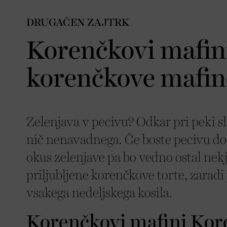
DRUGAČEN ZAJTRK
Korenčkovi mafini
korenčkove mafin
Zelenjava v pecivu? Odkar pri peki sl
nič nenavadnega. Če boste pecivu dod
okus zelenjave pa bo vedno ostal nekj
priljubljene korenčkove torte, zaradi 
vsakega nedeljskega kosila.
Korenčkovi mafini Kore