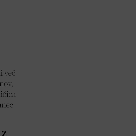
i več
nov,
ičica
hunec
iz