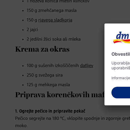
1 noževa konica mletih klinčkov
150 g zmehčanega masla
150 g
rjavega sladkorja
2 jajci
2 jedilni žlici soka ali mleka
Krema za okras
100 g sušenih izkoščičenih
datljev
250 g svežega sira
125 g mehkega masla
Priprava korenčkovih mafinov
1. Ogrejte pečico in pripravite pekač
Pečico segrejte na 180 °C, vklopite spodnje in zgornje gr
moko.