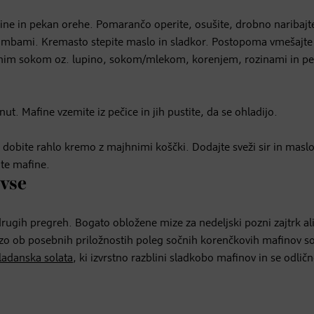
zine in pekan orehe. Pomarančo operite, osušite, drobno naribajt
čimbami. Kremasto stepite maslo in sladkor. Postopoma vmešajte 
čnim sokom oz. lupino, sokom/mlekom, korenjem, rozinami in p
inut. Mafine vzemite iz pečice in jih pustite, da se ohladijo.
a dobite rahlo kremo z majhnimi koščki. Dodajte sveži sir in maslo
te mafine.
 vse
rugih pregreh. Bogato obložene mize za nedeljski pozni zajtrk al
zo ob posebnih priložnostih poleg sočnih korenčkovih mafinov so
adanska solata
, ki izvrstno razblini sladkobo mafinov in se odlič