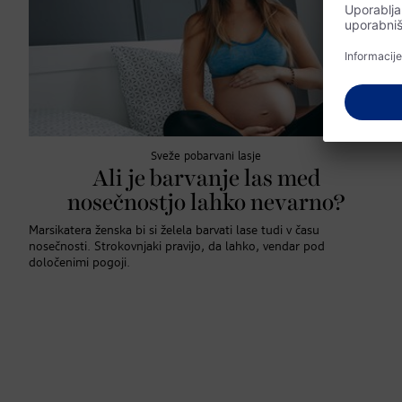
Sveže pobarvani lasje
Ali je barvanje las med
nosečnostjo lahko nevarno?
Marsikatera ženska bi si želela barvati lase tudi v času
nosečnosti. Strokovnjaki pravijo, da lahko, vendar pod
določenimi pogoji.