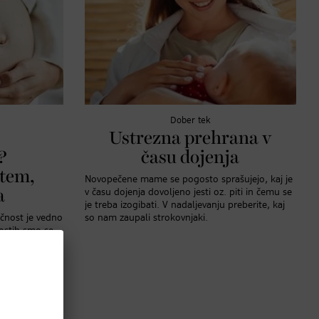
Dober tek
Ustrezna prehrana v
?
času dojenja
 tem,
Novopečene mame se pogosto sprašujejo, kaj je
a
v času dojenja dovoljeno jesti oz. piti in čemu se
je treba izogibati. V nadaljevanju preberite, kaj
ečnost je vedno
so nam zaupali strokovnjaki.
nostih smo se