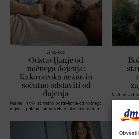
Lahko noč!
Odstavljanje od
Bož
nočnega dojenja:
sta
Kako otroka nežno in
sočutno odstaviti od
za
dojenja
Najti pravo bož
večji izziv. Za 
Nasveti in triki za nežno odstavljanje od nočnega
ki jih bosta m
dojenja, prilagojeno potrebam otroka in matere.