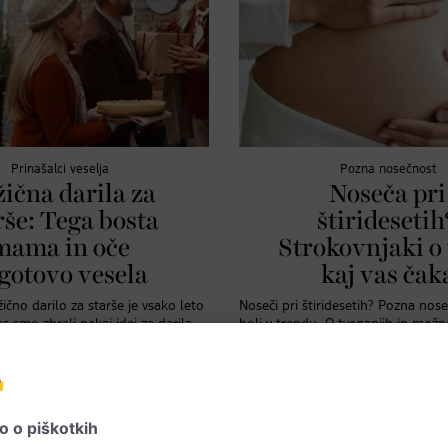
Prinašalci veselja
Pozna nosečnost
ična darila za
Noseča pri
rše: Tega bosta
štiridesetih
mama in oče
Strokovnjaki o
gotovo vesela
kaj vas čak
ično darilo za starše je vsako leto
Noseči pri štiridesetih? Pozna nos
vas smo zbrali nekaj idej za darila,
bolj v trendu. O tveganjih in mož
ama in oče zagotovo vesela.
pogovarjali s strokovnjaki.