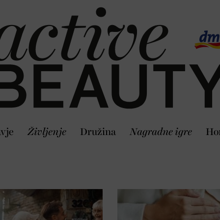
vje
Življenje
Družina
Nagradne igre
Ho