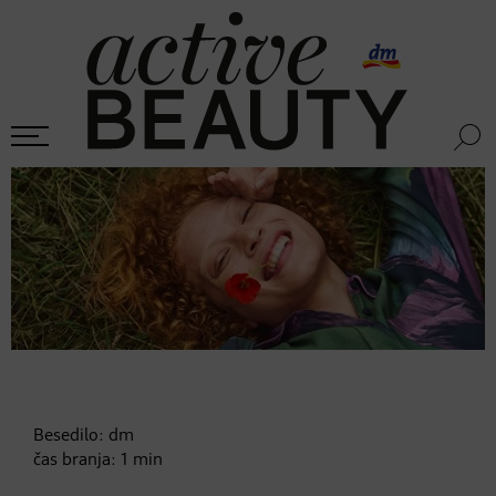
Besedilo:
dm
čas branja:
1
min