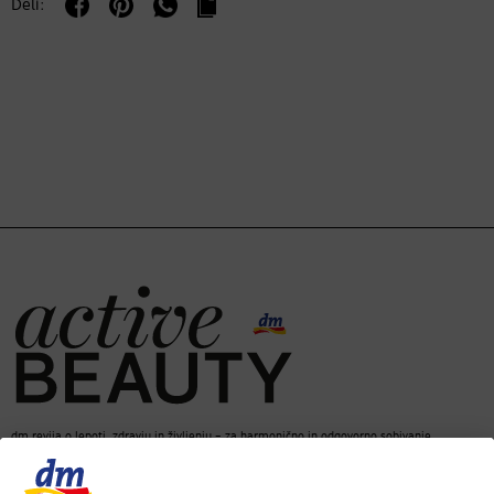
Deli:
dm revija o lepoti, zdravju in življenju – za harmonično in odgovorno sobivanje.