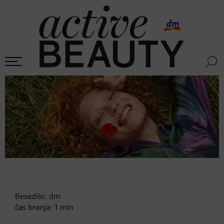
Besedilo:
dm
čas branja:
1
min