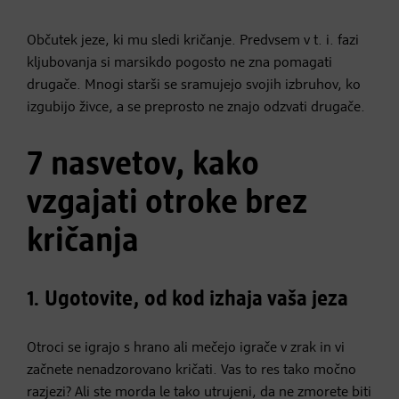
Občutek jeze, ki mu sledi kričanje. Predvsem v t. i. fazi
kljubovanja si marsikdo pogosto ne zna pomagati
drugače. Mnogi starši se sramujejo svojih izbruhov, ko
izgubijo živce, a se preprosto ne znajo odzvati drugače.
7 nasvetov, kako
vzgajati otroke brez
kričanja
1. Ugotovite, od kod izhaja vaša jeza
Otroci se igrajo s hrano ali mečejo igrače v zrak in vi
začnete nenadzorovano kričati. Vas to res tako močno
razjezi? Ali ste morda le tako utrujeni, da ne zmorete biti