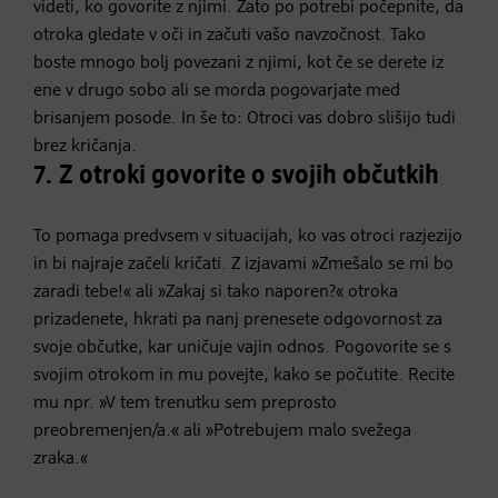
videti, ko govorite z njimi. Zato po potrebi počepnite, da
otroka gledate v oči in začuti vašo navzočnost. Tako
boste mnogo bolj povezani z njimi, kot če se derete iz
ene v drugo sobo ali se morda pogovarjate med
brisanjem posode. In še to: Otroci vas dobro slišijo tudi
brez kričanja.
7. Z otroki govorite o svojih občutkih
To pomaga predvsem v situacijah, ko vas otroci razjezijo
in bi najraje začeli kričati. Z izjavami »Zmešalo se mi bo
zaradi tebe!« ali »Zakaj si tako naporen?« otroka
prizadenete, hkrati pa nanj prenesete odgovornost za
svoje občutke, kar uničuje vajin odnos. Pogovorite se s
svojim otrokom in mu povejte, kako se počutite. Recite
mu npr. »V tem trenutku sem preprosto
preobremenjen/a.« ali »Potrebujem malo svežega
zraka.«