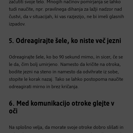
začutiti svoje telo. Mnogih načinov pomirjanja se lahko
tudi naučite, npr. pravilnega dihanja za lažji nadzor nad
čustvi, da v situacijah, ki vas razjezijo, ne bi imeli glasnih
izpadov.
5. Odreagirajte šele, ko niste več jezni
Odreagirajte šele, ko bo 90 sekund mimo, in sicer, če se
le da, čim bolj umirjeno. Namesto da kričite na otroka,
bodite jezni na steno in namesto da odvihrate iz sobe,
stopite le korak nazaj. Tako se lahko postopoma naučite
odreagirati mirno in brez kričanja.
6. Med komunikacijo otroke glejte v
oči
Na splošno velja, da morate svoje otroke dobro slišati in