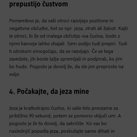
prepustijo čustvom
Pomembno je, da vaši otroci razvijejo pozitivne in
negativne občutke, kot so npr. jeza, strah ali žalost. Kajti
le otroci, ki že od malega občutijo vsa čustva, bodo z
njimi kasneje lahko shajali. Sem sodijo tudi prepiri. Tudi
ti otrokom omogočajo, da se razvijajo. Če se tega
zavedate, jih boste lažje spremljali in podpirali, ko jim
bo hudo. Pogosto je dovolj že, da ste jim preprosto na
voljo.
4. Počakajte, da jeza mine
Jeza je kratkotrajno čustvo, ki vaše telo prevzame za
približno 90 sekund, potem se ponovno vključi um. A
pogosto je že to dovolj, da zakričite. Ko vas bo
naslednjič popadla jeza, poskušajte samo dihati in