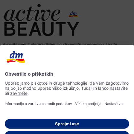
dm revija o lepoti, zdravju in življenju – za harmonično in odgovorno sobivanje.
dm spletna trgovina
Kontakt
ACTIVE BEAUTY revija
Impresum
Izjava o varstvu osebnih podatkov
Izjava o dostopnosti
UI-smernice
© 2026 dm drogerie markt d.o.o.