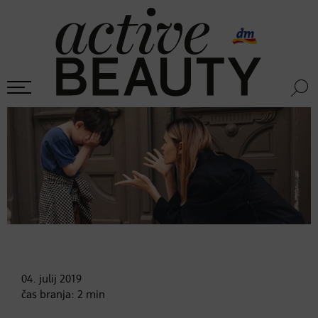
04. julij
2019
čas branja:
2
min