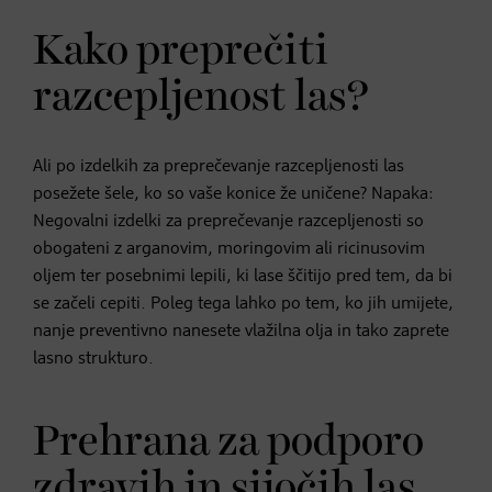
Kako preprečiti
razcepljenost las?
Ali po izdelkih za preprečevanje razcepljenosti las
posežete šele, ko so vaše konice že uničene? Napaka:
Negovalni izdelki za preprečevanje razcepljenosti so
obogateni z arganovim, moringovim ali ricinusovim
oljem ter posebnimi lepili, ki lase ščitijo pred tem, da bi
se začeli cepiti. Poleg tega lahko po tem, ko jih umijete,
nanje preventivno nanesete vlažilna olja in tako zaprete
lasno strukturo.
Prehrana za podporo
zdravih in sijočih las