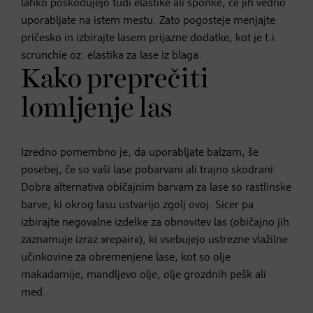
lahko poškodujejo tudi elastike ali sponke, če jih vedno
uporabljate na istem mestu. Zato pogosteje menjajte
pričesko in izbirajte lasem prijazne dodatke, kot je t.i.
scrunchie oz. elastika za lase iz blaga.
Kako preprečiti
lomljenje las
Izredno pomembno je, da uporabljate balzam, še
posebej, če so vaši lase pobarvani ali trajno skodrani.
Dobra alternativa običajnim barvam za lase so rastlinske
barve, ki okrog lasu ustvarijo zgolj ovoj. Sicer pa
izbirajte negovalne izdelke za obnovitev las (običajno jih
zaznamuje izraz »repair«), ki vsebujejo ustrezne vlažilne
učinkovine za obremenjene lase, kot so olje
makadamije, mandljevo olje, olje grozdnih pešk ali
med.