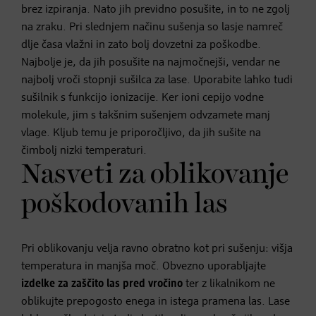
brez izpiranja. Nato jih previdno posušite, in to ne zgolj
na zraku. Pri slednjem načinu sušenja so lasje namreč
dlje časa vlažni in zato bolj dovzetni za poškodbe.
Najbolje je, da jih posušite na najmočnejši, vendar ne
najbolj vroči stopnji sušilca za lase. Uporabite lahko tudi
sušilnik s funkcijo ionizacije. Ker ioni cepijo vodne
molekule, jim s takšnim sušenjem odvzamete manj
vlage. Kljub temu je priporočljivo, da jih sušite na
čimbolj nizki temperaturi.
Nasveti za oblikovanje
poškodovanih las
Pri oblikovanju velja ravno obratno kot pri sušenju: višja
temperatura in manjša moč. Obvezno uporabljajte
izdelke za zaščito las pred vročino
ter z likalnikom ne
oblikujte prepogosto enega in istega pramena las. Lase