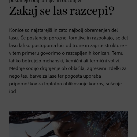
postanejo bolj lomljivi in občutljivi.
Zakaj se las razcepi?
Konice so najstarejši in zato najbolj obremenjen del
lasu. Če postanejo porozne, lomljive in razpokajo, se del
lasu lahko postopoma loči od trdne in zaprte strukture –
v tem primeru govorimo o razcepljenih konicah. Temu
lahko botrujejo mehanski, kemični ali termični vplivi.
Mednje sodijo drgnjenje ob oblačila, agresivni izdelki za
nego las, barve za lase ter pogosta uporaba
pripomočkov za toplotno oblikovanje kodrov, sušenje
ipd.