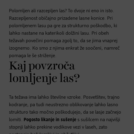
Polomljen ali razcepljen las? To dvoje ni eno in isto.
Razcepljenost običajno prizadene lasne konice. Pri
polomljenem lasu pa gre za strukturno poškodbo, ki
lahko nastane na katerikoli dolžini lasu. Pri obeh
težavah povečini pomaga zgolj to, da se jima vnaprej
izognemo. Ko smo z njima enkrat že soočeni, namreč
pomaga le še striženje.
Kaj povzroča
lomljenje las?
Ta težava ima lahko številne vzroke. Posvetlitev, trajno
kodranje, pa tudi neustrezno oblikovanje lahko lasno
strukturo tako močno poškodujejo, da se lasje začnejo
lomiti.
Pogosto likanje in sušenje
s sušilcem na najvišji
stopnji lahko prekine vodikove vezi v laseh, zato