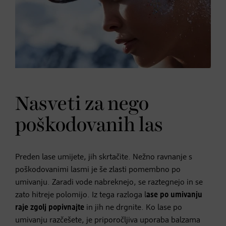
Nasveti za nego
poškodovanih las
Preden lase umijete, jih skrtačite. Nežno ravnanje s
poškodovanimi lasmi je še zlasti pomembno po
umivanju. Zaradi vode nabreknejo, se raztegnejo in se
zato hitreje polomijo. Iz tega razloga l
ase po umivanju
raje zgolj popivnajte
in jih ne drgnite. Ko lase po
umivanju razčešete, je priporočljiva uporaba balzama