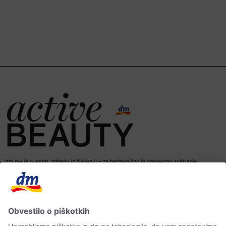
dm revija o lepoti, zdravju in življenju – za harmonično in odgovorno sobivanje.