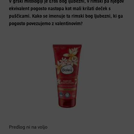
V grški mitologiji je Eros bog ljubezni, v rimski pa njegov
ekvivalent pogosto nastopa kot mali krilati deček s
puščicami. Kako se imenuje ta rimski bog ljubezni, ki ga
pogosto povezujemo z valentinovim?
Predlog ni na voljo