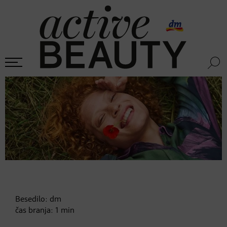
Besedilo:
dm
čas branja:
1
min