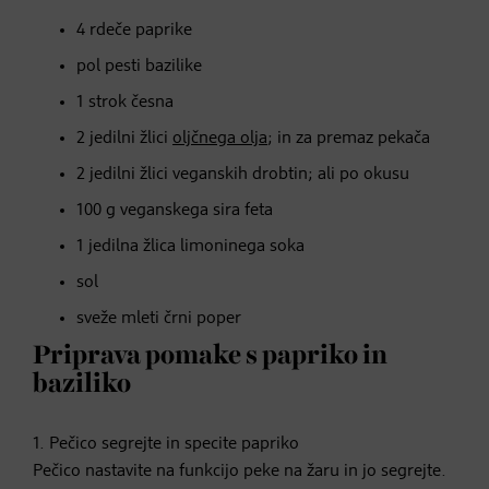
4 rdeče paprike
pol pesti bazilike
1 strok česna
2 jedilni žlici
oljčnega olja
; in za premaz pekača
2 jedilni žlici veganskih drobtin; ali po okusu
100 g veganskega sira feta
1 jedilna žlica limoninega soka
sol
sveže mleti črni poper
Priprava pomake s papriko in
baziliko
1. Pečico segrejte in specite papriko
Pečico nastavite na funkcijo peke na žaru in jo segrejte.