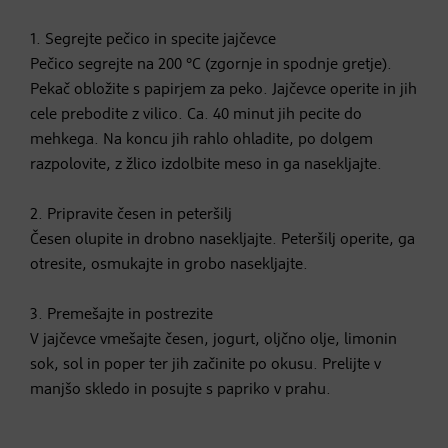
1. Segrejte pečico in specite jajčevce
Pečico segrejte na 200 °C (zgornje in spodnje gretje).
Pekač obložite s papirjem za peko. Jajčevce operite in jih
cele prebodite z vilico. Ca. 40 minut jih pecite do
mehkega. Na koncu jih rahlo ohladite, po dolgem
razpolovite, z žlico izdolbite meso in ga nasekljajte.
2. Pripravite česen in peteršilj
Česen olupite in drobno nasekljajte. Peteršilj operite, ga
otresite, osmukajte in grobo nasekljajte.
3. Premešajte in postrezite
V jajčevce vmešajte česen, jogurt, oljčno olje, limonin
sok, sol in poper ter jih začinite po okusu. Prelijte v
manjšo skledo in posujte s papriko v prahu.