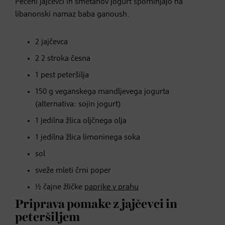
Pečeni jajčevci in smetanov jogurt spominjajo na
libanonski namaz baba ganoush.
2 jajčevca
2 2 stroka česna
1 pest peteršilja
150 g veganskega mandljevega jogurta
(alternativa: sojin jogurt)
1 jedilna žlica oljčnega olja
1 jedilna žlica limoninega soka
sol
sveže mleti črni poper
½ čajne žličke
paprike v prahu
Priprava pomake z jajčevci in
peteršiljem