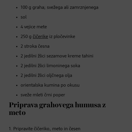
100 g graha; svežega ali zamrznjenega
sol
4 vejice mete
250 g
čičerike
iz pločevinke
2 stroka česna
2 jedilni žlici sezamove kreme tahini
2 jedilni žlici limoninega soka
2 jedilni žlici oljčnega olja
orientalska kumina po okusu
sveže mleti črni poper
Priprava grahovega humusa z
meto
1. Pripravite čičeriko, meto in česen