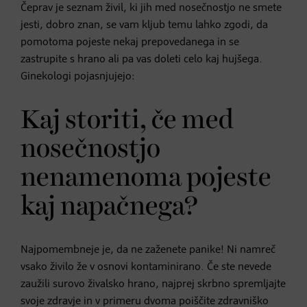
Čeprav je seznam živil, ki jih med nosečnostjo ne smete
jesti, dobro znan, se vam kljub temu lahko zgodi, da
pomotoma pojeste nekaj prepovedanega in se
zastrupite s hrano ali pa vas doleti celo kaj hujšega.
Ginekologi pojasnjujejo:
Kaj storiti, če med
nosečnostjo
nenamenoma pojeste
kaj napačnega?
Najpomembneje je, da ne zaženete panike! Ni namreč
vsako živilo že v osnovi kontaminirano. Če ste nevede
zaužili surovo živalsko hrano, najprej skrbno spremljajte
svoje zdravje in v primeru dvoma poiščite zdravniško