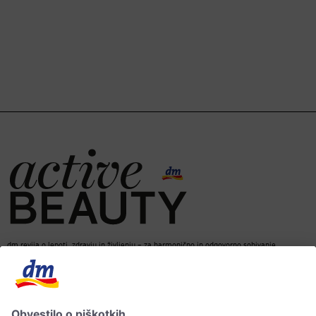
dm revija o lepoti, zdravju in življenju – za harmonično in odgovorno sobivanje.