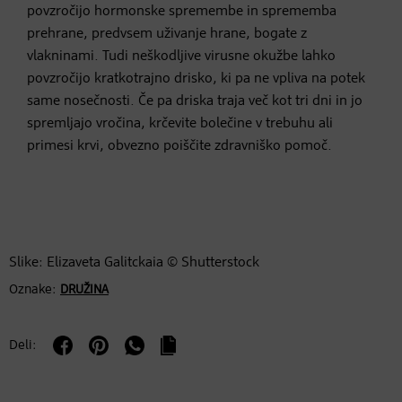
povzročijo hormonske spremembe in sprememba
prehrane, predvsem uživanje hrane, bogate z
vlakninami. Tudi neškodljive virusne okužbe lahko
povzročijo kratkotrajno drisko, ki pa ne vpliva na potek
same nosečnosti. Če pa driska traja več kot tri dni in jo
spremljajo vročina, krčevite bolečine v trebuhu ali
primesi krvi, obvezno poiščite zdravniško pomoč.
Slike: Elizaveta Galitckaia © Shutterstock
Oznake:
DRUŽINA
Deli: