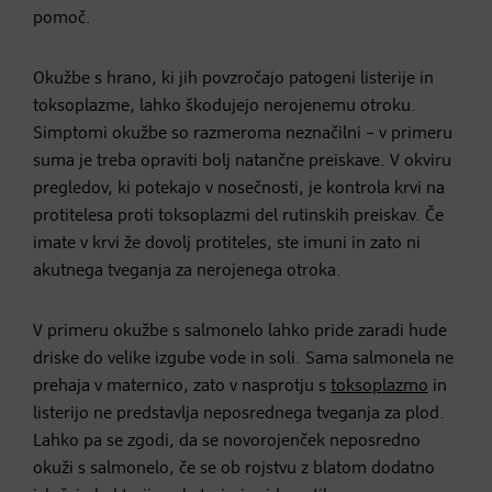
pomoč.
Okužbe s hrano, ki jih povzročajo patogeni listerije in
toksoplazme, lahko škodujejo nerojenemu otroku.
Simptomi okužbe so razmeroma neznačilni – v primeru
suma je treba opraviti bolj natančne preiskave. V okviru
pregledov, ki potekajo v nosečnosti, je kontrola krvi na
protitelesa proti toksoplazmi del rutinskih preiskav. Če
imate v krvi že dovolj protiteles, ste imuni in zato ni
akutnega tveganja za nerojenega otroka.
V primeru okužbe s salmonelo lahko pride zaradi hude
driske do velike izgube vode in soli. Sama salmonela ne
prehaja v maternico, zato v nasprotju s
toksoplazmo
in
listerijo ne predstavlja neposrednega tveganja za plod.
Lahko pa se zgodi, da se novorojenček neposredno
okuži s salmonelo, če se ob rojstvu z blatom dodatno