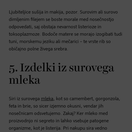
Ljubiteljice sušija in makija, pozor. Surovim ali surovo
dimljenim filejem se boste morale med nosečnostjo
odpovedati, saj obstaja nevarnost listerioze in
toksoplazmoze. Bodoče matere se morajo izogibati tudi
tuni, morskemu jeziku ali mečarici – te vrste rib so
običajno polne živega srebra.
5. Izdelki iz surovega
mleka
Siri iz surovega
mleka
, kot so camembert, gorgonzola,
feta in brie, so sicer izjemno okusni, vendar jih
nosečnicam odsvetujemo. Zakaj? Ker mleko med
proizvodnjo ni segreto in lahko vsebuje patogene
organizme, kot je listerija. Pri nakupu sira vedno