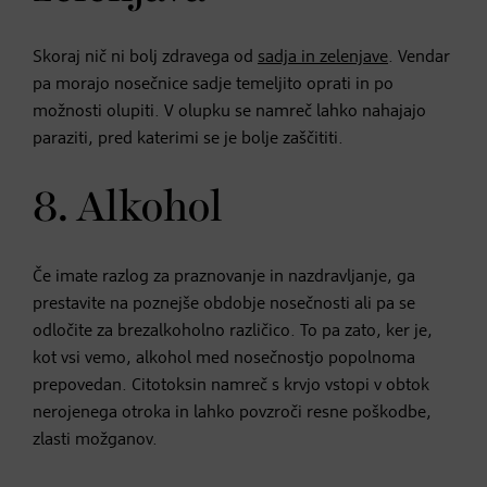
Skoraj nič ni bolj zdravega od
sadja in zelenjave
. Vendar
pa morajo nosečnice sadje temeljito oprati in po
možnosti olupiti. V olupku se namreč lahko nahajajo
paraziti, pred katerimi se je bolje zaščititi.
8. Alkohol
Če imate razlog za praznovanje in nazdravljanje, ga
prestavite na poznejše obdobje nosečnosti ali pa se
odločite za brezalkoholno različico. To pa zato, ker je,
kot vsi vemo, alkohol med nosečnostjo popolnoma
prepovedan. Citotoksin namreč s krvjo vstopi v obtok
nerojenega otroka in lahko povzroči resne poškodbe,
zlasti možganov.