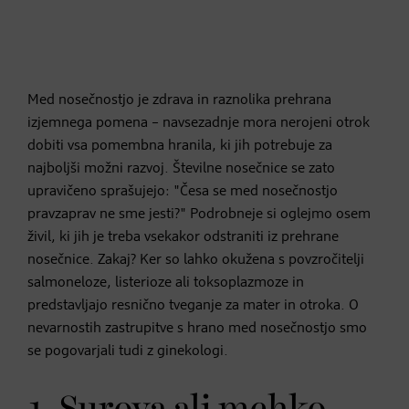
Med nosečnostjo je zdrava in raznolika prehrana
izjemnega pomena – navsezadnje mora nerojeni otrok
dobiti vsa pomembna hranila, ki jih potrebuje za
najboljši možni razvoj. Številne nosečnice se zato
upravičeno sprašujejo: "Česa se med nosečnostjo
pravzaprav ne sme jesti?" Podrobneje si oglejmo osem
živil, ki jih je treba vsekakor odstraniti iz prehrane
nosečnice. Zakaj? Ker so lahko okužena s povzročitelji
salmoneloze, listerioze ali toksoplazmoze in
predstavljajo resnično tveganje za mater in otroka. O
nevarnostih zastrupitve s hrano med nosečnostjo smo
se pogovarjali tudi z ginekologi.