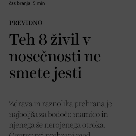
čas branja:
5
min
PREVIDNO
Teh 8 živil v
nosečnosti ne
smete jesti
Zdrava in raznolika prehrana je
najboljša za bodočo mamico in
njenega še nerojenega otroka.
Čeprav pri prehrani med