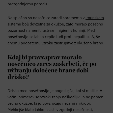
prezgodnjemu porodu.
Na splošno so nosečnice zaradi sprememb v
imunskem
sistemu
bolj dovzetne za okužbe, zato morajo posebno
pozornost nameniti ustrezni higieni v kuhinji. Med
nosečnostjo se lahko cepite tudi proti hepatitisu A, še
enemu pogostemu vzroku zastrupitve z okuženo hrano.
Kdaj bi pravzaprav moralo
nosečnico zares zaskrbeti, če po
uživanju določene hrane dobi
drisko?
Driska med nosečnostjo je pogostejša, kot si mislite. V
večini primerov so vzroki zanjo neškodljivi in ne pomeni
vedno okužbe, ki jo povzročajo nevarni mikrobi.
Mehkejše blato lahko, zlasti v zgodnji nosečnosti,