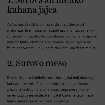
1. Surova ali mehko
kuhana jajca
Za čas nosečnosti to pomeni, da se poslovite od
majoneze, tiramisuja, umešanih jajc in omlet z mehkimi
rumenjaki in beljaki. Surova ali premalo kuhana jajca so
namreč lahko okužena s salmonelo. Če se jajcem ne
želite odpovedati, jih kuhajte ali cvrite vsaj deset minut.
2. Surovo meso
Res je, da je za ljubitelje mesa komaj kaj bolj okusnega
kot sočen zrezek. Toda nosečnice srednje pečenim
zrezkom in drugim jedem iz surovega mesa, kot je
goveji tatar, raje recite: Ne, hvala! Uživanje tega mesa
lahko namreč povzroči toksoplazmozo.