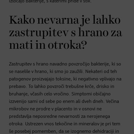
izločajo bakterije, s katerimi pride v stik.
Kako nevarna je lahko
zastrupitev s hrano za
mati in otroka?
Zastrupitev s hrano navadno povzročijo bakterije, ki so
se naselile v hrano, ki smo jo zaužili. Nekateri od teh
patogenov proizvajajo toksine, ki negativno vplivajo na
prebavo. To lahko povzroči trebušne krče, drisko in
bruhanje, včasih celo vročino. Simptomi običajno
izzvenijo sami od sebe po enem ali dveh dneh. Večina
mikrobov ne prodre v placento in v osnovi ne
predstavlja neposredne nevarnosti za nerojenega
otroka. Ustrezen vnos tekočine in mineralov je pri tem
še posebej pomemben, da se izognemo dehidraciji in