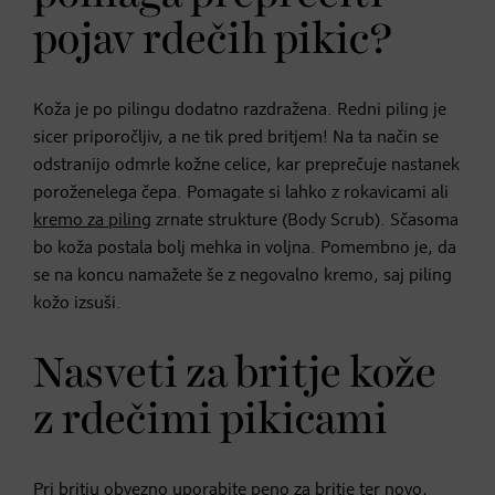
pojav rdečih pikic?
Koža je po pilingu dodatno razdražena. Redni piling je
sicer priporočljiv, a ne tik pred britjem! Na ta način se
odstranijo odmrle kožne celice, kar preprečuje nastanek
poroženelega čepa. Pomagate si lahko z rokavicami ali
kremo za piling
zrnate strukture (Body Scrub). Sčasoma
bo koža postala bolj mehka in voljna. Pomembno je, da
se na koncu namažete še z negovalno kremo, saj piling
kožo izsuši.
Nasveti za britje kože
z rdečimi pikicami
Pri britju obvezno uporabite
peno za britje
ter novo,