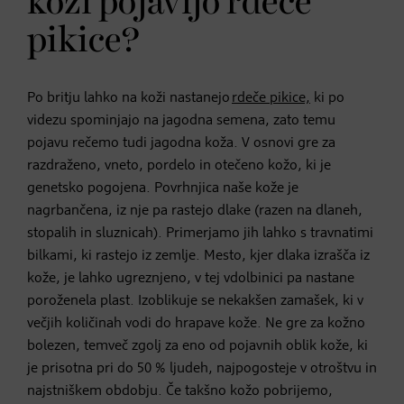
koži pojavijo rdeče
pikice?
Po britju lahko na koži nastanejo
rdeče pikice,
ki po
videzu spominjajo na jagodna semena, zato temu
pojavu rečemo tudi jagodna koža. V osnovi gre za
razdraženo, vneto, pordelo in otečeno kožo, ki je
genetsko pogojena. Povrhnjica naše kože je
nagrbančena, iz nje pa rastejo dlake (razen na dlaneh,
stopalih in sluznicah). Primerjamo jih lahko s travnatimi
bilkami, ki rastejo iz zemlje. Mesto, kjer dlaka izrašča iz
kože, je lahko ugreznjeno, v tej vdolbinici pa nastane
poroženela plast. Izoblikuje se nekakšen zamašek, ki v
večjih količinah vodi do hrapave kože. Ne gre za kožno
bolezen, temveč zgolj za eno od pojavnih oblik kože, ki
je prisotna pri do 50 % ljudeh, najpogosteje v otroštvu in
najstniškem obdobju. Če takšno kožo pobrijemo,