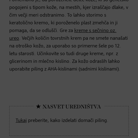
pogojeni s tipom kože, na mestih, kjer izraščajo dlake, v
čim večji meri odstranimo. To lahko storimo s
keratolično kremo, ki poroženelo plast zmehča in ji
pomaga, da se odlušči. Gre za
kreme s sečnino oz.
ureo
. Večjih količin tovrstnih krem pa ne smete nanašati
na otroško kožo, za uporabo so primerne šele po 12.
letu starosti. Učinkovite so tudi druge kreme, npr. z
glicerinom in mlečno kislino. Za kožo odraslih lahko
uporabite piling z AHA-kislinami (sadnimi kislinami).
Tukaj
preberite, kako izdelati domači piling.