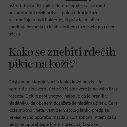
ostro britvico. Brivnik redno menjujte, saj se med
posameznimi rezili britvice poleg odmrle kože
razmnožujejo tudi bakterije, ki prav tako lahko
spodbujajo vnetja in ki jih z britjem raznesete po celem
telesu.
Kako se znebiti rdečih
pikic na koži?
Odvisno od stopnje vnetja lahko kožo poizkusite
pomiriti z aloe vero. Gel z 99
% aloe vere
je na voljo brez
recepta. Deluje protivnetno, najbolje ga je hraniti v
hladilniku, da obenem dosežete še hladilni učinek. Če je
koža močno vneta, vam dermatolog lahko predpiše
nekajdnevno uporabo mazila s kortizonom. V tem času
nikar ne uporabljajte krem z ureo, saj bodo te