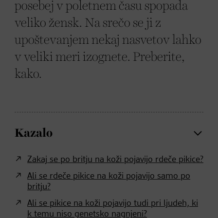
posebej v poletnem času spopada
veliko žensk. Na srečo se ji z
upoštevanjem nekaj nasvetov lahko
v veliki meri izognete. Preberite,
kako.
Kazalo
Zakaj se po britju na koži pojavijo rdeče pikice?
Ali se rdeče pikice na koži pojavijo samo po
britju?
Ali se pikice na koži pojavijo tudi pri ljudeh, ki
k temu niso genetsko nagnjeni?