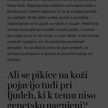
barve kože. Najpogosteje naletimo na hrapavo kožo v
kombinaciji z belimi pikicami, ki so še posebej izrazite
na nadlakti. Britje lahko vnetje sproži in poslabša –
najobičajneje se to zgodi na rokah in nogah. Rdečina je
seveda opaznejša pri osebah s svetlo poltjo. V osnovi
gre vselej za en in isti vzrok, in sicer dlake, ki ne morejo
prodreti na plano, ker jih zaustavlja poroženeli
zamašek. Ko ga dlaki končno le uspe predreti, jo
običajno pobrijemo in proces se ponovno odvije od
začetka.
Ali se pikice na koži
pojavijo tudi pri
ljudeh, ki k temu niso
genetsko nagnjeni?