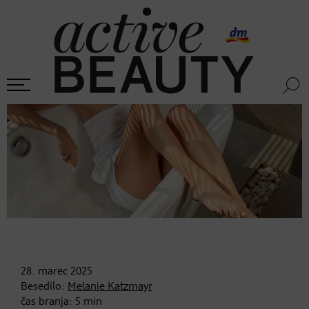
28. marec
2025
Besedilo:
Melanie Katzmayr
čas branja:
5
min