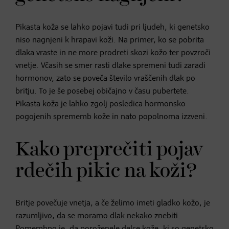
Pikasta koža se lahko pojavi tudi pri ljudeh, ki genetsko
niso nagnjeni k hrapavi koži. Na primer, ko se pobrita
dlaka vraste in ne more prodreti skozi kožo ter povzroči
vnetje. Včasih se smer rasti dlake spremeni tudi zaradi
hormonov, zato se poveča število vraščenih dlak po
britju. To je še posebej običajno v času pubertete.
Pikasta koža je lahko zgolj posledica hormonsko
pogojenih sprememb kože in nato popolnoma izzveni.
Kako preprečiti pojav
rdečih pikic na koži?
Britje povečuje vnetja, a če želimo imeti gladko kožo, je
razumljivo, da se moramo dlak nekako znebiti.
Pomembno je, da poroženele delce kože, ki so genetsko