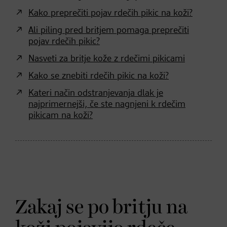
Kako preprečiti pojav rdečih pikic na koži?
Ali piling pred britjem pomaga preprečiti
pojav rdečih pikic?
Nasveti za britje kože z rdečimi pikicami
Kako se znebiti rdečih pikic na koži?
Kateri način odstranjevanja dlak je
najprimernejši, če ste nagnjeni k rdečim
pikicam na koži?
Zakaj se po britju na