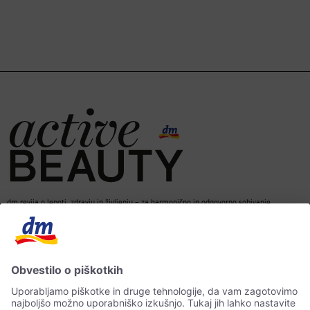
dm revija o lepoti, zdravju in življenju – za harmonično in odgovorno sobivanje.