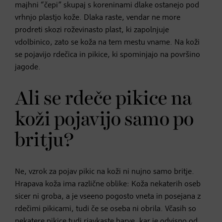
majhni “čepi” skupaj s koreninami dlake ostanejo pod
vrhnjo plastjo kože. Dlaka raste, vendar ne more
prodreti skozi roževinasto plast, ki zapolnjuje
vdolbinico, zato se koža na tem mestu vname. Na koži
se pojavijo rdečica in pikice, ki spominjajo na površino
jagode.
Ali se rdeče pikice na
koži pojavijo samo po
britju?
Ne, vzrok za pojav pikic na koži ni nujno samo britje.
Hrapava koža ima različne oblike: Koža nekaterih oseb
sicer ni groba, a je vseeno pogosto vneta in posejana z
rdečimi pikicami, tudi če se oseba ni obrila. Včasih so
nekatere pikice tudi rjavkaste barve, kar je odvisno od