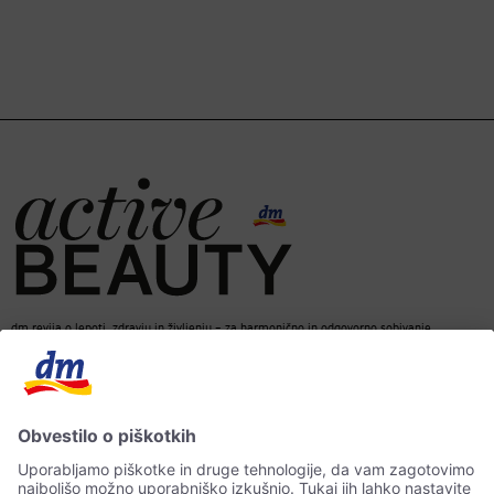
dm revija o lepoti, zdravju in življenju – za harmonično in odgovorno sobivanje.