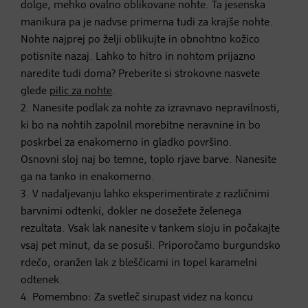
dolge, mehko ovalno oblikovane nohte. Ta jesenska
manikura pa je nadvse primerna tudi za krajše nohte.
Nohte najprej po želji oblikujte in obnohtno kožico
potisnite nazaj. Lahko to hitro in nohtom prijazno
naredite tudi doma? Preberite si strokovne nasvete
glede
pilic za nohte
.
2. Nanesite podlak za nohte za izravnavo nepravilnosti,
ki bo na nohtih zapolnil morebitne neravnine in bo
poskrbel za enakomerno in gladko površino.
Osnovni sloj naj bo temne, toplo rjave barve. Nanesite
ga na tanko in enakomerno.
3. V nadaljevanju lahko eksperimentirate z različnimi
barvnimi odtenki, dokler ne dosežete želenega
rezultata. Vsak lak nanesite v tankem sloju in počakajte
vsaj pet minut, da se posuši. Priporočamo burgundsko
rdečo, oranžen lak z bleščicami in topel karamelni
odtenek.
4. Pomembno: Za svetleč sirupast videz na koncu