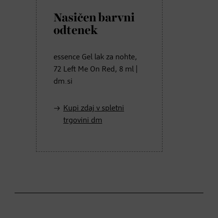
Nasičen barvni
odtenek
essence Gel lak za nohte,
72 Left Me On Red, 8 ml |
dm.si
Kupi zdaj v spletni
trgovini dm