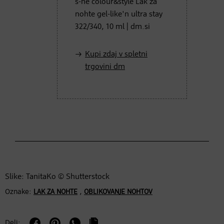
s-he colour&style Lak za
nohte gel-like'n ultra stay
322/340, 10 ml | dm.si
Kupi zdaj v spletni
trgovini dm
Slike: TanitaKo © Shutterstock
Oznake:
,
LAK ZA NOHTE
OBLIKOVANJE NOHTOV
Deli: