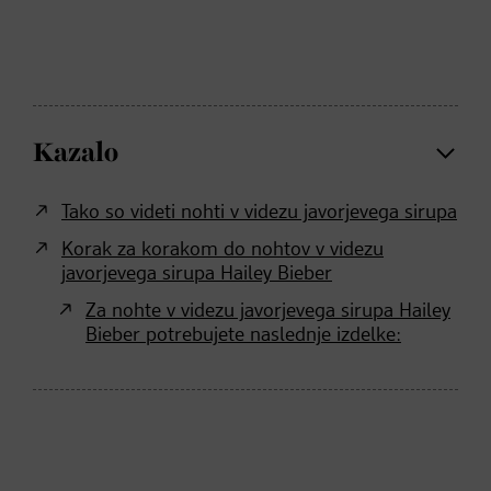
Kazalo
Tako so videti nohti v videzu javorjevega sirupa
Korak za korakom do nohtov v videzu
javorjevega sirupa Hailey Bieber
Za nohte v videzu javorjevega sirupa Hailey
Bieber potrebujete naslednje izdelke: