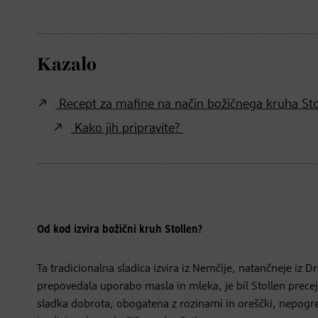
Kazalo
Recept za mafine na način božičnega kruha St
Kako jih pripravite?
Od kod izvira božični kruh Stollen?
Ta tradicionalna sladica izvira iz Nemčije, natančneje iz Dr
prepovedala uporabo masla in mleka, je bil Stollen precej b
sladka dobrota, obogatena z rozinami in oreščki, nepogr