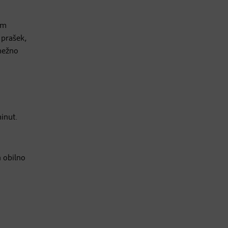
om
 prašek,
 nežno
minut.
n obilno