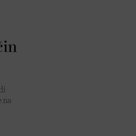
čin
di
e na