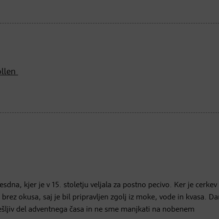
ollen
esdna, kjer je v 15. stoletju veljala za postno pecivo. Ker je cerkev
rez okusa, saj je bil pripravljen zgolj iz moke, vode in kvasa. Da
ešljiv del adventnega časa in ne sme manjkati na nobenem