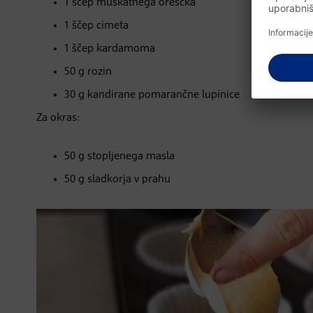
1 ščep muškatnega oreščka
1 ščep cimeta
1 ščep kardamoma
50 g rozin
30 g kandirane pomarančne lupinice
Za okras:
50 g stopljenega masla
50 g sladkorja v prahu