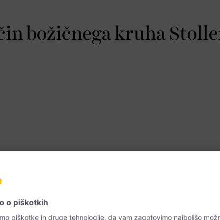
čin božičnega kruha Stoll