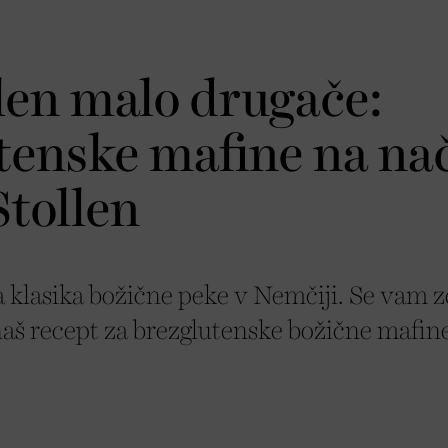
len malo drugače:
tenske mafine na na
Stollen
a klasika božične peke v Nemčiji. Se vam z
naš recept za brezglutenske božične mafin