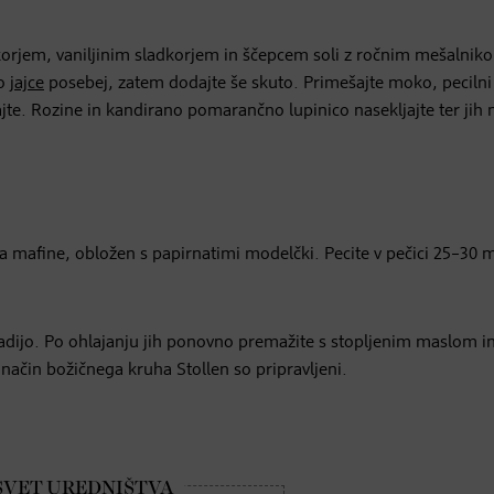
korjem, vaniljinim sladkorjem in ščepcem soli z ročnim mešalnik
ko
jajce
posebej, zatem dodajte še skuto. Primešajte moko, pecilni
e. Rozine in kandirano pomarančno lupinico nasekljajte ter jih
za mafine, obložen s papirnatimi modelčki. Pecite v pečici 25–30 
adijo. Po ohlajanju jih ponovno premažite s stopljenim maslom i
 način božičnega kruha Stollen so pripravljeni.