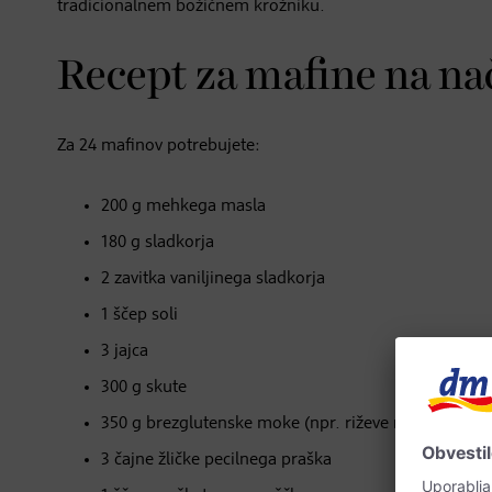
tradicionalnem božičnem krožniku.
Recept za mafine na na
Za 24 mafinov potrebujete:
200 g mehkega masla
180 g sladkorja
2 zavitka vaniljinega sladkorja
1 ščep soli
3 jajca
300 g skute
350 g brezglutenske moke (npr. riževe moke)
3 čajne žličke pecilnega praška