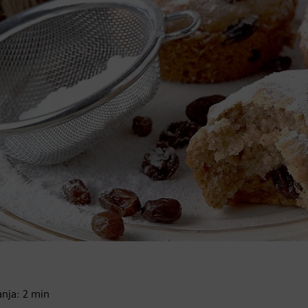
anja:
2
min