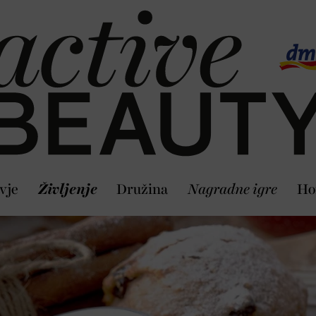
vje
Življenje
Družina
Nagradne igre
Ho