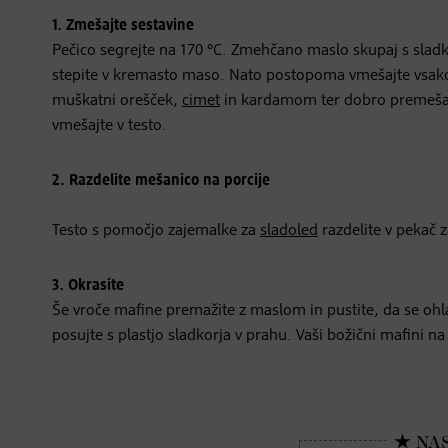
1. Zmešajte sestavine
Pečico segrejte na 170 °C. Zmehčano maslo skupaj s slad
stepite v kremasto maso. Nato postopoma vmešajte vsa
muškatni orešček,
cimet
in kardamom ter dobro premešajt
vmešajte v testo.
2. Razdelite mešanico na porcije
Testo s pomočjo zajemalke za
sladoled
razdelite v pekač 
3. Okrasite
Še vroče mafine premažite z maslom in pustite, da se ohl
posujte s plastjo sladkorja v prahu. Vaši božični mafini na