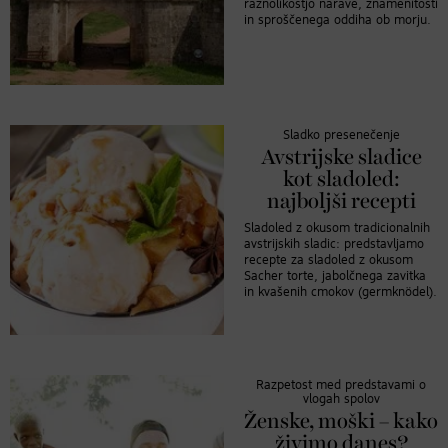
raznolikostjo narave, znamenitosti
in sproščenega oddiha ob morju.
Sladko presenečenje
Avstrijske sladice
kot sladoled:
najboljši recepti
Sladoled z okusom tradicionalnih
avstrijskih sladic: predstavljamo
recepte za sladoled z okusom
Sacher torte, jabolčnega zavitka
in kvašenih cmokov (germknödel).
Razpetost med predstavami o
vlogah spolov
Ženske, moški – kako
živimo danes?