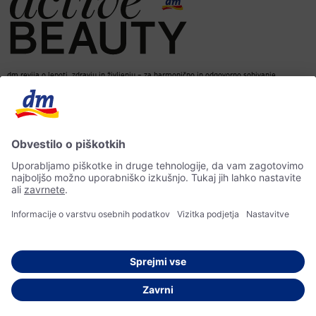
dm revija o lepoti, zdravju in življenju – za harmonično in odgovorno sobivanje.
dm spletna trgovina
Kontakt
ACTIVE BEAUTY revija
Impresum
Izjava o varstvu osebnih podatkov
Izjava o dostopnosti
UI-smernice
© 2026 dm drogerie markt d.o.o.