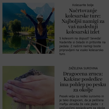
Kolesarite bolje
Načrtovanje
kolesarske ture:
Najboljši namigi za
vaš naslednji
kolesarski izlet
S kolesom na dopust? Seveda!
Nadenite si čelado in pritisnite na
pedala: Z našimi namigi boste
pripravljeni na vsako kolesarsko
turo.
ZAŽELENA SUROVINA
Dragocena zrnca:
Kakšne posledice
ima pohlep po pesku
za okolje
Pesek velja za redko surovino in
je tako dragocen, da je peščena
mafija ukradla že cele plaže – z
uničujočimi posledicami za okolje.