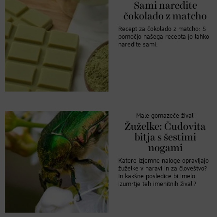
Sami naredite
čokolado z matcho
Recept za čokolado z matcho: S
pomočjo našega recepta jo lahko
naredite sami.
Male gomazeče živali
Žuželke: Čudovita
bitja s šestimi
nogami
Katere izjemne naloge opravljajo
žuželke v naravi in za človeštvo?
In kakšne posledice bi imelo
izumrtje teh imenitnih živali?