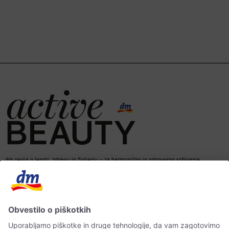
dm revija o lepoti, zdravju in življenju – za harmonično in odgovorno sobivanje.