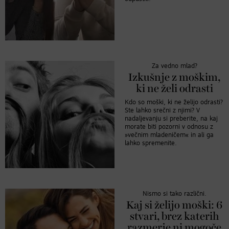
Za vedno mlad?
Izkušnje z moškim,
ki ne želi odrasti
Kdo so moški, ki ne želijo odrasti?
Ste lahko srečni z njimi? V
nadaljevanju si preberite, na kaj
morate biti pozorni v odnosu z
»večnim mladeničem« in ali ga
lahko spremenite.
Nismo si tako različni.
Kaj si želijo moški: 6
stvari, brez katerih
razmerje ni mogoče