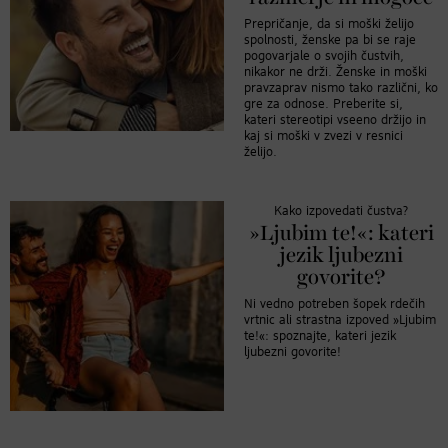
Prepričanje, da si moški želijo
spolnosti, ženske pa bi se raje
pogovarjale o svojih čustvih,
nikakor ne drži. Ženske in moški
pravzaprav nismo tako različni, ko
gre za odnose. Preberite si,
kateri stereotipi vseeno držijo in
kaj si moški v zvezi v resnici
želijo.
Kako izpovedati čustva?
»Ljubim te!«: kateri
jezik ljubezni
govorite?
Ni vedno potreben šopek rdečih
vrtnic ali strastna izpoved »Ljubim
te!«: spoznajte, kateri jezik
ljubezni govorite!