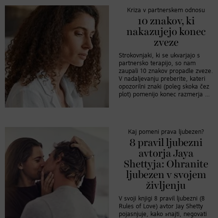
Kriza v partnerskem odnosu
10 znakov, ki
nakazujejo konec
zveze
Strokovnjaki, ki se ukvarjajo s
partnersko terapijo, so nam
zaupali 10 znakov propadle zveze.
V nadaljevanju preberite, kateri
opozorilni znaki (poleg skoka čez
plot) pomenijo konec razmerja …
Kaj pomeni prava ljubezen?
8 pravil ljubezni
avtorja Jaya
Shettyja: Ohranite
ljubezen v svojem
življenju
V svoji knjigi 8 pravil ljubezni (8
Rules of Love) avtor Jay Shetty
pojasnjuje, kako »najti, negovati