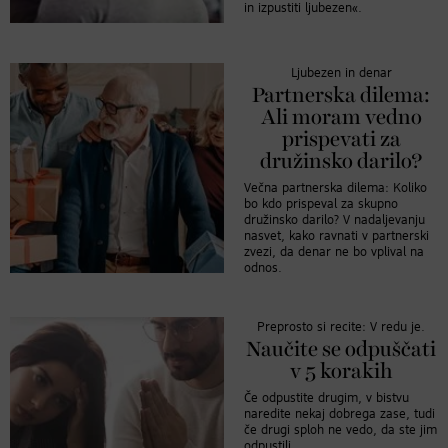
in izpustiti ljubezen«.
Ljubezen in denar
Partnerska dilema:
Ali moram vedno
prispevati za
družinsko darilo?
Večna partnerska dilema: Koliko
bo kdo prispeval za skupno
družinsko darilo? V nadaljevanju
nasvet, kako ravnati v partnerski
zvezi, da denar ne bo vplival na
odnos.
Preprosto si recite: V redu je.
Naučite se odpuščati
v 5 korakih
Če odpustite drugim, v bistvu
naredite nekaj dobrega zase, tudi
če drugi sploh ne vedo, da ste jim
odpustili.