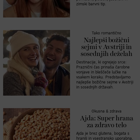
zimski barvni tip.
Tako romantično
Najlepši božični
sejmi v Avstriji in
sosednjih deželah
Destinacije, ki ogrejejo srce:
Praznični čas prinaša čarobne
vonjave in bleščeče lučke na
vsakem koraku. Predstavljamo
najlepše božične sejme v Avstriji
in sosednjih državah.
Okusna & zdrava
Ajda: Super hrana
za zdravo telo
Ajda je brez glutena, bogata s
hranili in vsestransko uporabna,