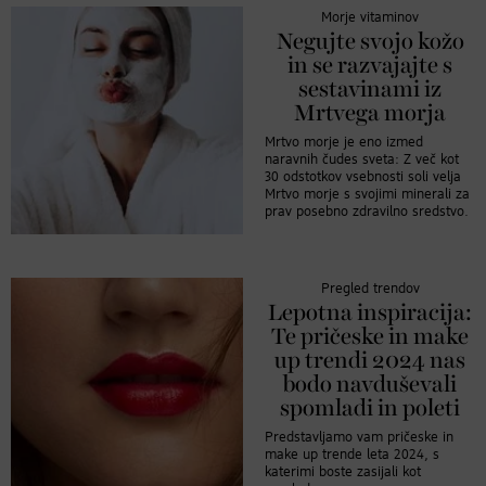
Morje vitaminov
Negujte svojo kožo
in se razvajajte s
sestavinami iz
Mrtvega morja
Mrtvo morje je eno izmed
naravnih čudes sveta: Z več kot
30 odstotkov vsebnosti soli velja
Mrtvo morje s svojimi minerali za
prav posebno zdravilno sredstvo.
Pregled trendov
Lepotna inspiracija:
Te pričeske in make
up trendi 2024 nas
bodo navduševali
spomladi in poleti
Predstavljamo vam pričeske in
make up trende leta 2024, s
katerimi boste zasijali kot