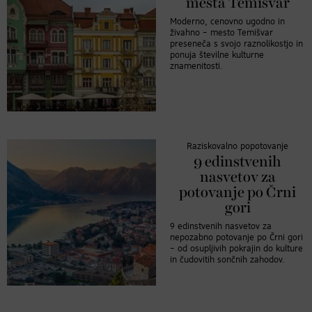
mesta Temišvar
Moderno, cenovno ugodno in
živahno – mesto Temišvar
preseneča s svojo raznolikostjo in
ponuja številne kulturne
znamenitosti.
Raziskovalno popotovanje
9 edinstvenih
nasvetov za
potovanje po Črni
gori
9 edinstvenih nasvetov za
nepozabno potovanje po Črni gori
– od osupljivih pokrajin do kulture
in čudovitih sončnih zahodov.