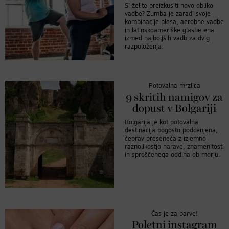
Si želite preizkusiti novo obliko
vadbe? Zumba je zaradi svoje
kombinacije plesa, aerobne vadbe
in latinskoameriške glasbe ena
izmed najboljših vadb za dvig
razpoloženja.
Potovalna mrzlica
9 skritih namigov za
dopust v Bolgariji
Bolgarija je kot potovalna
destinacija pogosto podcenjena,
čeprav preseneča z izjemno
raznolikostjo narave, znamenitosti
in sproščenega oddiha ob morju.
Čas je za barve!
Poletni instagram