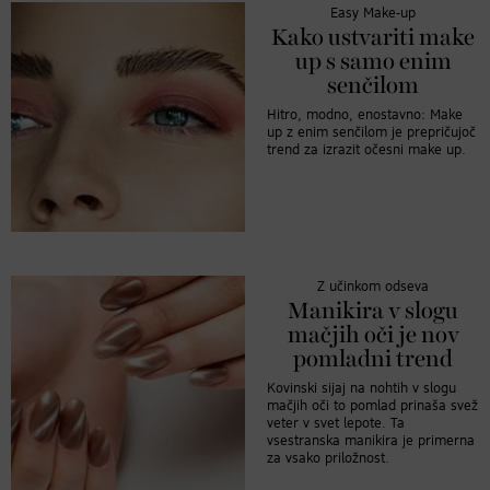
Easy Make-up
Kako ustvariti make
up s samo enim
senčilom
Hitro, modno, enostavno: Make
up z enim senčilom je prepričujoč
trend za izrazit očesni make up.
Z učinkom odseva
Manikira v slogu
mačjih oči je nov
pomladni trend
Kovinski sijaj na nohtih v slogu
mačjih oči to pomlad prinaša svež
veter v svet lepote. Ta
vsestranska manikira je primerna
za vsako priložnost.