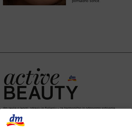
pomladno sonce.
dm revija o lepoti, zdravju in življenju – za harmonično in odgovorno sobivanje.