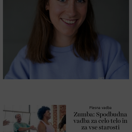
Plesna vadba
Zumba: Spodbudna
vadba za celo telo in
za vse starosti