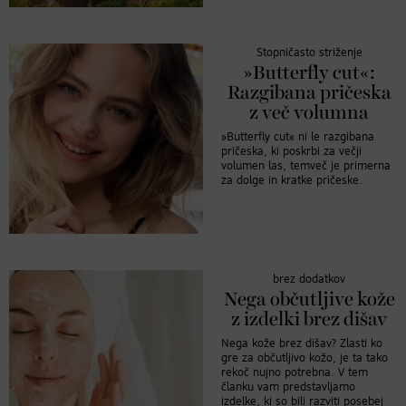
Stopničasto striženje
»Butterfly cut«:
Razgibana pričeska
z več volumna
»Butterfly cut« ni le razgibana
pričeska, ki poskrbi za večji
volumen las, temveč je primerna
za dolge in kratke pričeske.
brez dodatkov
Nega občutljive kože
z izdelki brez dišav
Nega kože brez dišav? Zlasti ko
gre za občutljivo kožo, je ta tako
rekoč nujno potrebna. V tem
članku vam predstavljamo
izdelke, ki so bili razviti posebej