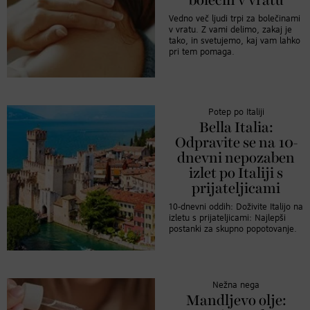
bolečin v vratu
Vedno več ljudi trpi za bolečinami
v vratu. Z vami delimo, zakaj je
tako, in svetujemo, kaj vam lahko
pri tem pomaga.
Potep po Italiji
Bella Italia:
Odpravite se na 10-
dnevni nepozaben
izlet po Italiji s
prijateljicami
10-dnevni oddih: Doživite Italijo na
izletu s prijateljicami: Najlepši
postanki za skupno popotovanje.
Nežna nega
Mandljevo olje: