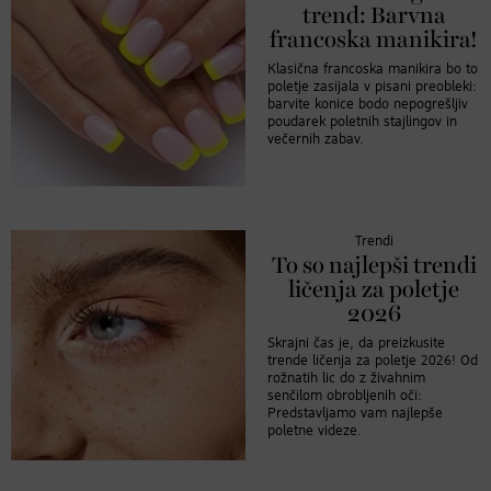
trend: Barvna
francoska manikira!
Klasična francoska manikira bo to
poletje zasijala v pisani preobleki:
barvite konice bodo nepogrešljiv
poudarek poletnih stajlingov in
večernih zabav.
Trendi
To so najlepši trendi
ličenja za poletje
2026
Skrajni čas je, da preizkusite
trende ličenja za poletje 2026! Od
rožnatih lic do z živahnim
senčilom obrobljenih oči:
Predstavljamo vam najlepše
poletne videze.