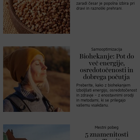
zaradi česar je popolna izbira pri
dravi in raznoliki prehrani.
Samooptimizacija
Biohekanje: Pot do
več energije,
osredotočenosti in
dobrega počutja
Preberite, kako z biohekanjem
izboljšati energijo, osredotočenost
in zdravje – z enostavnimi orodji
in metodami, ki se prilegajo
vašemu vsakdanu.
Mestni pobeg
5 znamenitosti