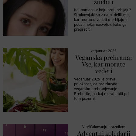
znebiti
Kaj pomaga v boju proti prhljaju?
Strokovnjaki so z nami delili vse,
kar moramo vedeti o prhljaju in
podali nekaj nasvetov, kako ga
preprečiti.
veganuar 2025
Veganska prehrana:
Vse, kar morate
vedeti
Veganuar 2025 je prava
priložnost, da preizkusite
vegansko prehranjevanje.
Preberite, na kaj morate biti pri
tem pozorni.
V pričakovanju praznikov
Adventni koledarji