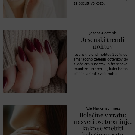
za občutljivo kožo.
Jesenski odtenki
Jesenski trendi
nohtov
Jesenski trendi nohtov 2024: od
smaragdno zelenih odtenkov do
sijoče črnih nohtov in francoske
manikire. Preberite, kako bomo
pilili in lakirali svoje nohte!
Adé Nackenschmerz
Bolečine v vratu:
nasveti osetopatinje,
kako se znebiti