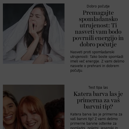
Dobro počutje
Premagajte
spomladansko
utrujenost: Ti
nasveti vam bodo
povrnili energijo in
dobro počutje
Nasveti proti spomladanski
utrujenosti: Tako boste spomladi
imeli več energije. Z vami delimo
nasvete o prehrani in dobrem
počutju.
Test tipa las
Katera barva las je
primerna za vaš
barvni tip?
Katera barva las je primerna za
vaš barvni tip? Z vami delimo
primerne barvne odtenke za
pomladni, poletni, jesenski in