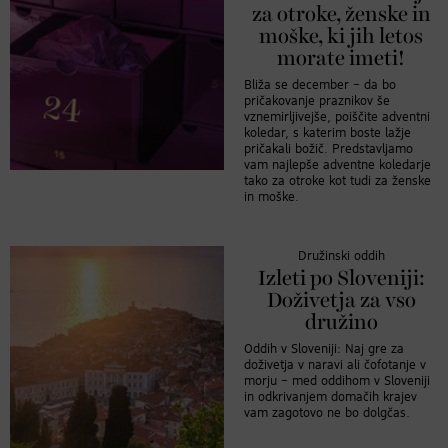
za otroke, ženske in
moške, ki jih letos
morate imeti!
Bliža se december – da bo
pričakovanje praznikov še
vznemirljivejše, poiščite adventni
koledar, s katerim boste lažje
pričakali božič. Predstavljamo
vam najlepše adventne koledarje
tako za otroke kot tudi za ženske
in moške.
Družinski oddih
Izleti po Sloveniji:
Doživetja za vso
družino
Oddih v Sloveniji: Naj gre za
doživetja v naravi ali čofotanje v
morju – med oddihom v Sloveniji
in odkrivanjem domačih krajev
vam zagotovo ne bo dolgčas.