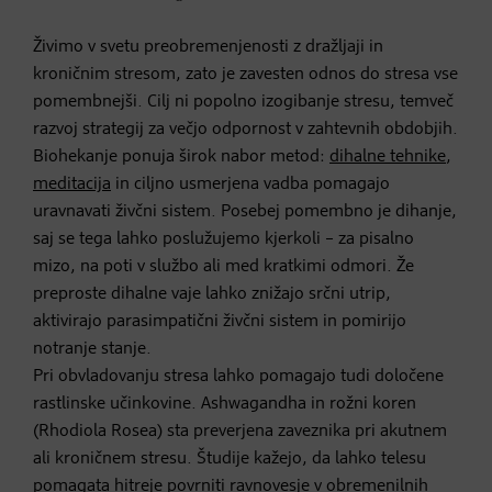
Živimo v svetu preobremenjenosti z dražljaji in
kroničnim stresom, zato je zavesten odnos do stresa vse
pomembnejši. Cilj ni popolno izogibanje stresu, temveč
razvoj strategij za večjo odpornost v zahtevnih obdobjih.
Biohekanje ponuja širok nabor metod:
dihalne tehnike
,
meditacija
in ciljno usmerjena vadba pomagajo
uravnavati živčni sistem. Posebej pomembno je dihanje,
saj se tega lahko poslužujemo kjerkoli – za pisalno
mizo, na poti v službo ali med kratkimi odmori. Že
preproste dihalne vaje lahko znižajo srčni utrip,
aktivirajo parasimpatični živčni sistem in pomirijo
notranje stanje.
Pri obvladovanju stresa lahko pomagajo tudi določene
rastlinske učinkovine. Ashwagandha in rožni koren
(Rhodiola Rosea) sta preverjena zaveznika pri akutnem
ali kroničnem stresu. Študije kažejo, da lahko telesu
pomagata hitreje povrniti ravnovesje v obremenilnih