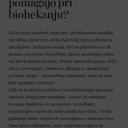
pomagajo pri
biohekanju?
Da bi bolje razumeli svoje telo, potrebujemo podatke.
Kar lahko izmerimo, lahko tudi bolj ciljno usmerjeno
izboljšamo. Sodobna orodja, kot so pametne ure ali
prstani, na primer Oura Ring, danes spremljajo veliko
več kot le število korakov. Merijo kakovost spanja, srčni
utrip v mirovanju, frekvenco dihanja in variabilnost
srčnega utripa – fascinanten pokazatelj, kako se naše
telo spopada s stresom.
Tudi na področju prehrane nove tehnologije ponujajo
izjemno dragocene vpoglede. Senzor za merjenje
krvnega sladkorja, ki ga nosimo na nadlakti,
neprekinjeno spremlja raven sladkorja v tkivu. Preko
aplikacije lahko vrednosti spremljamo v realnem času.
Tako lahko odkrijemo, kako naše telo reagira na