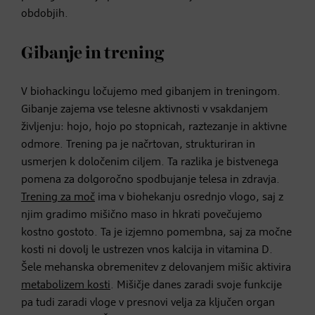
obdobjih.
Gibanje in trening
V biohackingu ločujemo med gibanjem in treningom.
Gibanje zajema vse telesne aktivnosti v vsakdanjem
življenju: hojo, hojo po stopnicah, raztezanje in aktivne
odmore. Trening pa je načrtovan, strukturiran in
usmerjen k določenim ciljem. Ta razlika je bistvenega
pomena za dolgoročno spodbujanje telesa in zdravja.
Trening za moč
ima v biohekanju osrednjo vlogo, saj z
njim gradimo mišično maso in hkrati povečujemo
kostno gostoto. Ta je izjemno pomembna, saj za močne
kosti ni dovolj le ustrezen vnos kalcija in vitamina D.
Šele mehanska obremenitev z delovanjem mišic aktivira
metabolizem kosti
. Mišičje danes zaradi svoje funkcije
pa tudi zaradi vloge v presnovi velja za ključen organ