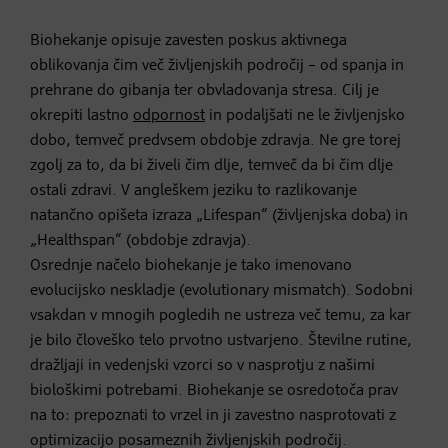
Biohekanje opisuje zavesten poskus aktivnega
oblikovanja čim več življenjskih področij – od spanja in
prehrane do gibanja ter obvladovanja stresa. Cilj je
okrepiti lastno
odpornost
in podaljšati ne le življenjsko
dobo, temveč predvsem obdobje zdravja. Ne gre torej
zgolj za to, da bi živeli čim dlje, temveč da bi čim dlje
ostali zdravi. V angleškem jeziku to razlikovanje
natančno opišeta izraza „Lifespan“ (življenjska doba) in
„Healthspan“ (obdobje zdravja).
Osrednje načelo biohekanje je tako imenovano
evolucijsko neskladje (evolutionary mismatch). Sodobni
vsakdan v mnogih pogledih ne ustreza več temu, za kar
je bilo človeško telo prvotno ustvarjeno. Številne rutine,
dražljaji in vedenjski vzorci so v nasprotju z našimi
biološkimi potrebami. Biohekanje se osredotoča prav
na to: prepoznati to vrzel in ji zavestno nasprotovati z
optimizacijo posameznih življenjskih področij.