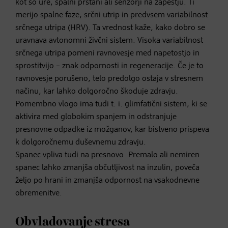
kot so ure, spalni prstani ali senzorji na zapestju. Ti
merijo spalne faze, srčni utrip in predvsem variabilnost
srčnega utripa (HRV). Ta vrednost kaže, kako dobro se
uravnava avtonomni živčni sistem. Visoka variabilnost
srčnega utripa pomeni ravnovesje med napetostjo in
sprostitvijo – znak odpornosti in regeneracije. Če je to
ravnovesje porušeno, telo predolgo ostaja v stresnem
načinu, kar lahko dolgoročno škoduje zdravju.
Pomembno vlogo ima tudi t. i. glimfatični sistem, ki se
aktivira med globokim spanjem in odstranjuje
presnovne odpadke iz možganov, kar bistveno prispeva
k dolgoročnemu duševnemu zdravju.
Spanec vpliva tudi na presnovo. Premalo ali nemiren
spanec lahko zmanjša občutljivost na inzulin, poveča
željo po hrani in zmanjša odpornost na vsakodnevne
obremenitve.
Obvladovanje stresa