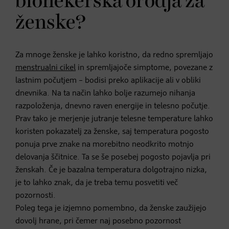
biohekerska orodja za
ženske?
Za mnoge ženske je lahko koristno, da redno spremljajo
menstrualni cikel
in spremljajoče simptome, povezane z
lastnim počutjem – bodisi preko aplikacije ali v obliki
dnevnika. Na ta način lahko bolje razumejo nihanja
razpoloženja, dnevno raven energije in telesno počutje.
Prav tako je merjenje jutranje telesne temperature lahko
koristen pokazatelj za ženske, saj temperatura pogosto
ponuja prve znake na morebitno neodkrito motnjo
delovanja ščitnice. Ta se še posebej pogosto pojavlja pri
ženskah. Če je bazalna temperatura dolgotrajno nizka,
je to lahko znak, da je treba temu posvetiti več
pozornosti.
Poleg tega je izjemno pomembno, da ženske zaužijejo
dovolj hrane, pri čemer naj posebno pozornost