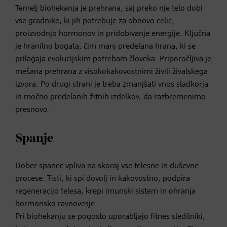
Temelj biohekanja je prehrana, saj preko nje telo dobi
vse gradnike, ki jih potrebuje za obnovo celic,
proizvodnjo hormonov in pridobivanje energije. Ključna
je hranilno bogata, čim manj predelana hrana, ki se
prilagaja evolucijskim potrebam človeka. Priporočljiva je
mešana prehrana z visokokakovostnimi živili živalskega
izvora. Po drugi strani je treba zmanjšati vnos sladkorja
in močno predelanih žitnih izdelkov, da razbremenimo
presnovo.
Spanje
Dober spanec vpliva na skoraj vse telesne in duševne
procese. Tisti, ki spi dovolj in kakovostno, podpira
regeneracijo telesa, krepi imunski sistem in ohranja
hormonsko ravnovesje.
Pri biohekanju se pogosto uporabljajo fitnes sledilniki,