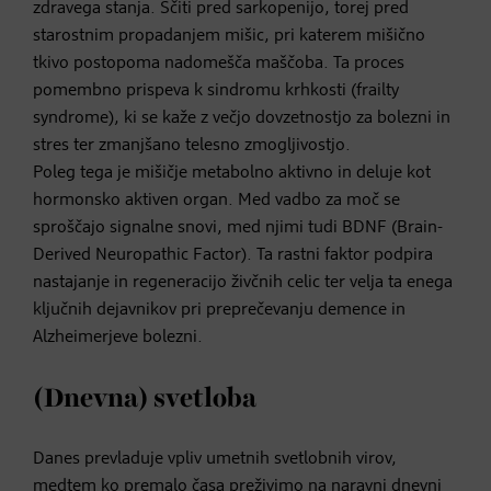
zdravega stanja. Ščiti pred sarkopenijo, torej pred
starostnim propadanjem mišic, pri katerem mišično
tkivo postopoma nadomešča maščoba. Ta proces
pomembno prispeva k sindromu krhkosti (frailty
syndrome), ki se kaže z večjo dovzetnostjo za bolezni in
stres ter zmanjšano telesno zmogljivostjo.
Poleg tega je mišičje metabolno aktivno in deluje kot
hormonsko aktiven organ. Med vadbo za moč se
sproščajo signalne snovi, med njimi tudi BDNF (Brain-
Derived Neuropathic Factor). Ta rastni faktor podpira
nastajanje in regeneracijo živčnih celic ter velja ta enega
ključnih dejavnikov pri preprečevanju demence in
Alzheimerjeve bolezni.
(Dnevna) svetloba
Danes prevladuje vpliv umetnih svetlobnih virov,
medtem ko premalo časa preživimo na naravni dnevni