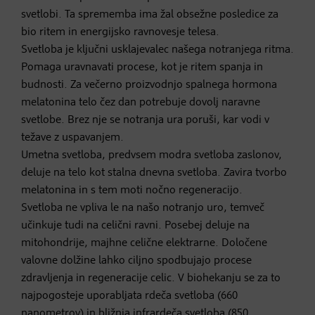
svetlobi. Ta sprememba ima žal obsežne posledice za
bio ritem in energijsko ravnovesje telesa.
Svetloba je ključni usklajevalec našega notranjega ritma.
Pomaga uravnavati procese, kot je ritem spanja in
budnosti. Za večerno proizvodnjo spalnega hormona
melatonina telo čez dan potrebuje dovolj naravne
svetlobe. Brez nje se notranja ura poruši, kar vodi v
težave z uspavanjem.
Umetna svetloba, predvsem modra svetloba zaslonov,
deluje na telo kot stalna dnevna svetloba. Zavira tvorbo
melatonina in s tem moti nočno regeneracijo.
Svetloba ne vpliva le na našo notranjo uro, temveč
učinkuje tudi na celični ravni. Posebej deluje na
mitohondrije, majhne celične elektrarne. Določene
valovne dolžine lahko ciljno spodbujajo procese
zdravljenja in regeneracije celic. V biohekanju se za to
najpogosteje uporabljata rdeča svetloba (660
nanometrov) in bližnja infrardeča svetloba (850