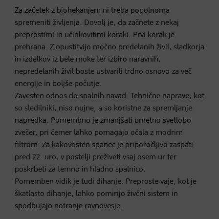
Za začetek z biohekanjem ni treba popolnoma
spremeniti življenja. Dovolj je, da začnete z nekaj
preprostimi in učinkovitimi koraki. Prvi korak je
prehrana. Z opustitvijo močno predelanih živil, sladkorja
in izdelkov iz bele moke ter izbiro naravnih,
nepredelanih živil boste ustvarili trdno osnovo za več
energije in boljše počutje.
Zavesten odnos do spalnih navad. Tehnične naprave, kot
so sledilniki, niso nujne, a so koristne za spremljanje
napredka. Pomembno je zmanjšati umetno svetlobo
zvečer, pri čemer lahko pomagajo očala z modrim
filtrom. Za kakovosten spanec je priporočljivo zaspati
pred 22. uro, v postelji preživeti vsaj osem ur ter
poskrbeti za temno in hladno spalnico.
Pomemben vidik je tudi dihanje. Preproste vaje, kot je
škatlasto dihanje, lahko pomirijo živčni sistem in
spodbujajo notranje ravnovesje.