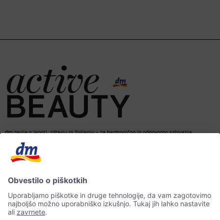
dm revija o lepoti, zdravju in življenju – za harmonično in odgovorno sobivanje.