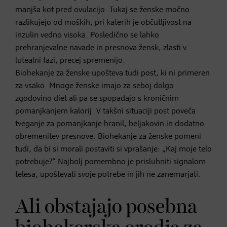
manjša kot pred ovulacijo. Tukaj se ženske močno
razlikujejo od moških, pri katerih je občutljivost na
inzulin vedno visoka. Posledično se lahko
prehranjevalne navade in presnova žensk, zlasti v
lutealni fazi, precej spremenijo.
Biohekanje za ženske upošteva tudi post, ki ni primeren
za vsako. Mnoge ženske imajo za seboj dolgo
zgodovino diet ali pa se spopadajo s kroničnim
pomanjkanjem kalorij. V takšni situaciji post poveča
tveganje za pomanjkanje hranil, beljakovin in dodatno
obremenitev presnove. Biohekanje za ženske pomeni
tudi, da bi si morali postaviti si vprašanje: „Kaj moje telo
potrebuje?“ Najbolj pomembno je prisluhniti signalom
telesa, upoštevati svoje potrebe in jih ne zanemarjati.
Ali obstajajo posebna