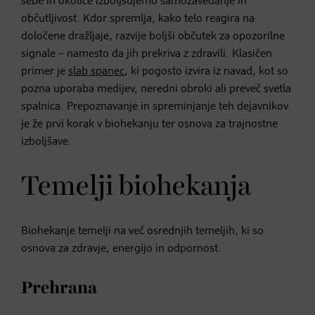
sebe in okolice izboljšujemo samozavedanje in
občutljivost. Kdor spremlja, kako telo reagira na
določene dražljaje, razvije boljši občutek za opozorilne
signale – namesto da jih prekriva z zdravili. Klasičen
primer je
slab spanec
, ki pogosto izvira iz navad, kot so
pozna uporaba medijev, neredni obroki ali preveč svetla
spalnica. Prepoznavanje in spreminjanje teh dejavnikov
je že prvi korak v biohekanju ter osnova za trajnostne
izboljšave.
Temelji biohekanja
Biohekanje temelji na več osrednjih temeljih, ki so
osnova za zdravje, energijo in odpornost.
Prehrana