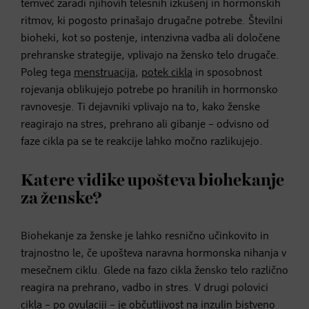
temveč zaradi njihovih telesnih izkušenj in hormonskih
ritmov, ki pogosto prinašajo drugačne potrebe. Številni
bioheki, kot so postenje, intenzivna vadba ali določene
prehranske strategije, vplivajo na žensko telo drugače.
Poleg tega
menstruacija
,
potek cikla
in sposobnost
rojevanja oblikujejo potrebe po hranilih in hormonsko
ravnovesje. Ti dejavniki vplivajo na to, kako ženske
reagirajo na stres, prehrano ali gibanje – odvisno od
faze cikla pa se te reakcije lahko močno razlikujejo.
Katere vidike upošteva biohekanje
za ženske?
Biohekanje za ženske je lahko resnično učinkovito in
trajnostno le, če upošteva naravna hormonska nihanja v
mesečnem ciklu. Glede na fazo cikla žensko telo različno
reagira na prehrano, vadbo in stres. V drugi polovici
cikla – po ovulaciji – je občutljivost na inzulin bistveno