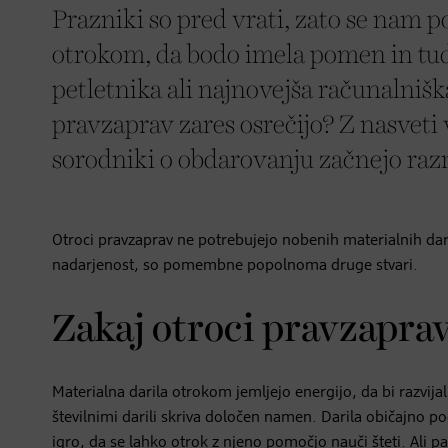
Prazniki so pred vrati, zato se nam p
otrokom, da bodo imela pomen in tu
petletnika ali najnovejša računalnišk
pravzaprav zares osrečijo? Z nasveti v
sorodniki o obdarovanju začnejo razmi
Otroci pravzaprav ne potrebujejo nobenih materialnih dar
nadarjenost, so pomembne popolnoma druge stvari.
Zakaj otroci pravzaprav
Materialna darila otrokom jemljejo energijo, da bi razvijali
številnimi darili skriva določen namen. Darila običajno
igro, da se lahko otrok z njeno pomočjo nauči šteti. Ali p