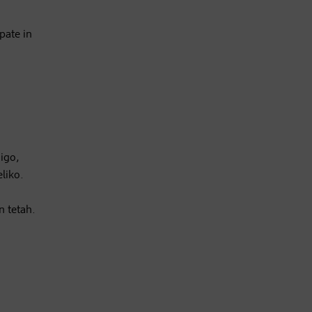
pate in
jigo,
liko.
n tetah.