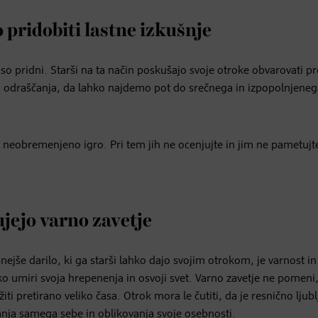
o pridobiti lastne izkušnje
so pridni. Starši na ta način poskušajo svoje otroke obvarovati p
i odraščanja, da lahko najdemo pot do srečnega in izpopolnjeneg
n neobremenjeno igro. Pri tem jih ne ocenjujte in jim ne pametujt
ujejo varno zavetje
nejše darilo, ki ga starši lahko dajo svojim otrokom, je varnost in
ko umiri svoja hrepenenja in osvoji svet. Varno zavetje ne pomeni
i pretirano veliko časa. Otrok mora le čutiti, da je resnično ljubl
anja samega sebe in oblikovanja svoje osebnosti.