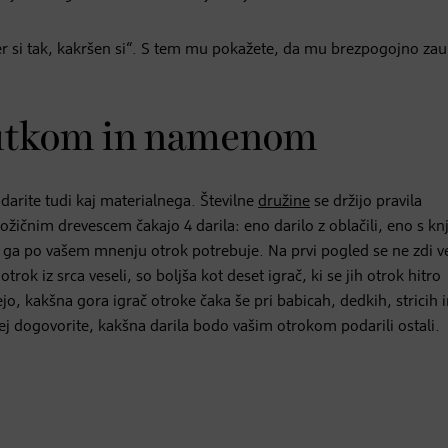
er si tak, kakršen si“. S tem mu pokažete, da mu brezpogojno zau
bčutkom in namenom
arite tudi kaj materialnega. Številne
družine
se držijo pravila
žičnim drevescem čakajo 4 darila: eno darilo z oblačili, eno s kn
i ga po vašem mnenju otrok potrebuje. Na prvi pogled se ne zdi ve
rok iz srca veseli, so boljša kot deset igrač, ki se jih otrok hitro
o, kakšna gora igrač otroke čaka še pri babicah, dedkih, stricih i
ej dogovorite, kakšna darila bodo vašim otrokom podarili ostali.