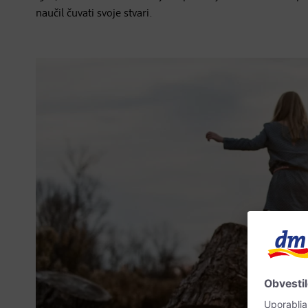
naučil čuvati svoje stvari.