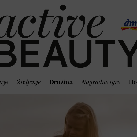
vje
Življenje
Družina
Nagradne igre
Ho