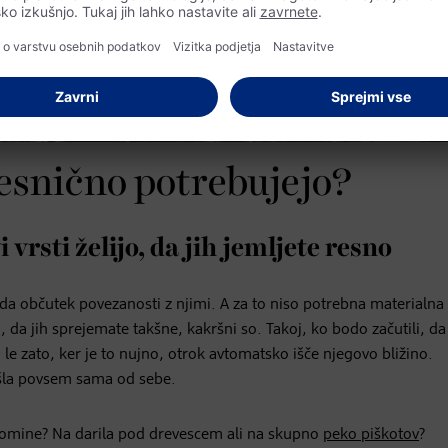
resnično potrebujejo?
i vrsti želijo, da jih jemljete resno
 da občutek povezanosti z njimi. A za to niso potrebna materialna 
lijo, da jih sprejemate takšne, kakršni so. Takoj, ko bodo začutili, d
n le zato, ker je to nujno, otrok avtomatsko išče njegovo bližino.
išla povsem sama od sebe.
 spomine? Na darila pod drevescem ali na skupno
peko piškotov
?