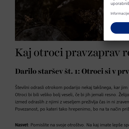
Kaj otroci pravzaprav 
Darilo staršev št. 1: Otroci si v prv
Številni odrasli otrokom podarijo nekaj takšnega, kar jim
Otroci bi bili veliko bolj veseli, če bi jih jemali resno. Že
izmed odraslih z njimi z veseljem preživlja čas in ni zrave
Povezanost, po kateri tako hrepenimo, bo na ta način pr
Nasvet
: Pomislite na svoje otroštvo. Na kaj imate lepše