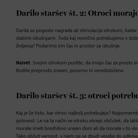
Darilo staršev št. 2: Otroci moraj
Darila so pogosto nagrada ali stimulacija otrokom, kadar 
slabimi izkušnjami. Toda kaj resnično potrebujemo v dob
življenja? Podarimo jim čas in prostor za izkušnje.
Nasvet
: Svojim otrokom pustite, da imajo čas za prosto i
Bodite preprosto zraven, pozorno in osredotočeno.
Darilo staršev št. 3: otroci potreb
Kaj je še tisto, kar otroci najbolj potrebujejo? Najpomemb
gotovost. Le na ta način se otroku okrepi občutek, da lah
morate imeti brezhibno urejen dom ali da morate v to vložit
Tako občuti varnost, v njem pa se zbudi veselje do odkriv