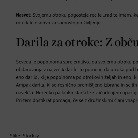
Nasvet
: Svojemu otroku pogosteje recite „rad te imam, k
mu date osnovo za samostojno življenje.
Darila za otroke: Z o
Seveda je popolnoma sprejemljivo, da svojemu otroku pod
obdarovanja z največ 4 darili. To pomeni, da otroka pod bo
eno darilo, ki je popolnoma po otrokovih željah in eno, k
Ampak darila, ki so resnično premišljeno izbrana in se jih ot
naveliča. Neredko pa lahko starši le z začudenjem opazujej
Pri tem dostikrat pomaga, če se z družinskimi člani vnapr
Slike: Stocksy