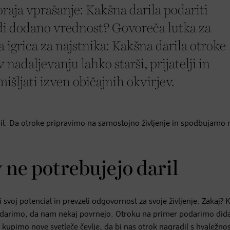
oraja vprašanje: Kakšna darila podariti
di dodano vrednost? Govoreča lutka za
a igrica za najstnika: Kakšna darila otroke
 nadaljevanju lahko starši, prijatelji in
šljati izven običajnih okvirjev.
il. Da otroke pripravimo na samostojno življenje in spodbujamo 
 ne potrebujejo daril
 svoj potencial in prevzeli odgovornost za svoje življenje. Zakaj? 
 podarimo, da nam nekaj povrnejo. Otroku na primer podarimo did
a kupimo nove svetleče čevlje, da bi nas otrok nagradil s hvaležnos