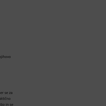
njihovo
Ker se za
aktično
tjo in se