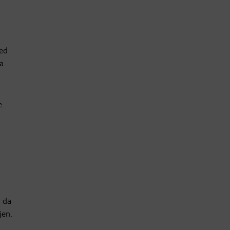
red
a
e.
, da
jen.