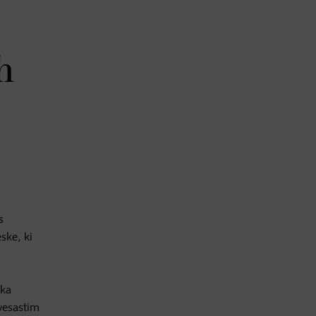
h
s
ske, ki
tka
avesastim