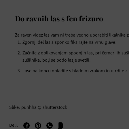
Do ravnih las s fen frizuro
Za raven videz las vam ni treba vedno uporabiti likalnika z
Zgornji del las s sponko fiksirajte na vrhu glave.
Začnite z oblikovanjem spodnjih las, pri čemer jih suši
sušilnika, bolj se bodo lasje svetili.
Lase na koncu ohladite s hladnim zrakom in utrdite z i
Slike: puhhha @ shutterstock
Deli: