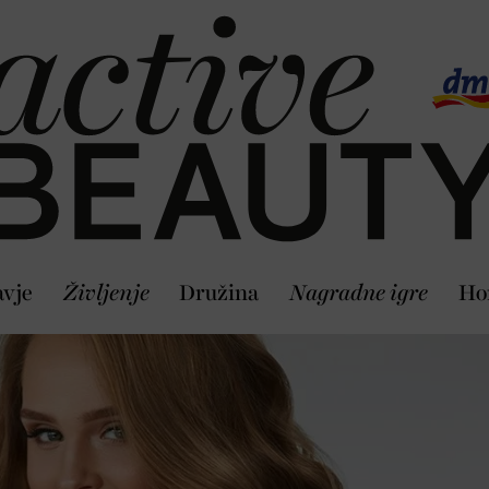
vje
Življenje
Družina
Nagradne igre
Ho