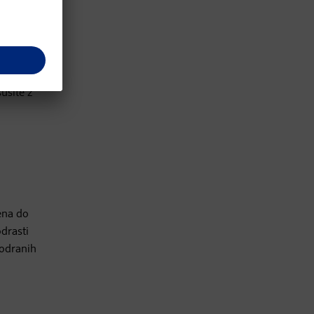
ušite z
ena do
odrasti
kodranih