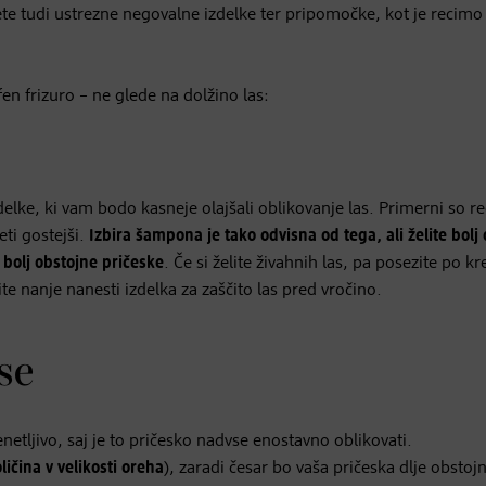
ete tudi ustrezne negovalne izdelke ter pripomočke, kot je recimo
en frizuro – ne glede na dolžino las:
delke, ki vam bodo kasneje olajšali oblikovanje las. Primerni so r
eti gostejši.
Izbira šampona je tako odvisna od tega, ali želite bolj
 bolj obstojne pričeske
. Če si želite živahnih las, pa posezite po k
e nanje nanesti izdelka za zaščito las pred vročino.
se
enetljivo, saj je to pričesko nadvse enostavno oblikovati.
ličina v velikosti oreha
), zaradi česar bo vaša pričeska dlje obstoj