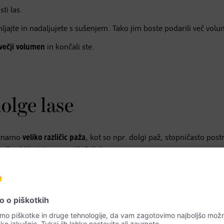
ti las.
hljajte in nadaljujete s sušenjem. Tako jim boste podarili več vol
 večji volumen
in končali ste.
olge lase
Poznamo
veliko različic paža
, kot so npr. dolgi paž, stopničasto post
aža oblikujete po svojih željah:
 sušili s pomočjo okrogle krtače.
lavo navzdol ali jih oblikovali navzgor in sušili od spodaj navzgo
r bodo bolj živahni.