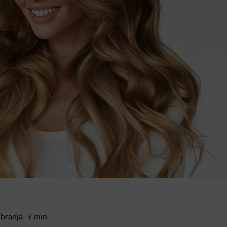
 branja:
3
min