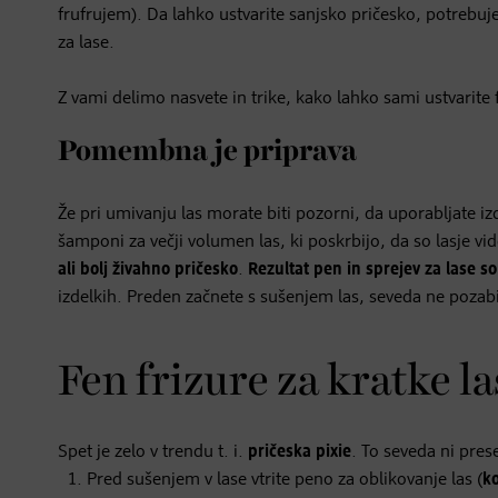
frufrujem). Da lahko ustvarite sanjsko pričesko, potrebuj
za lase.
Z vami delimo nasvete in trike, kako lahko sami ustvarite f
Pomembna je priprava
Že pri umivanju las morate biti pozorni, da uporabljate iz
šamponi za večji volumen las, ki poskrbijo, da so lasje vid
ali bolj živahno pričesko
.
Rezultat pen in sprejev za lase so
izdelkih. Preden začnete s sušenjem las, seveda ne pozabit
Fen frizure za kratke la
Spet je zelo v trendu t. i.
pričeska pixie
. To seveda ni pres
Pred sušenjem v lase vtrite peno za oblikovanje las (
ko