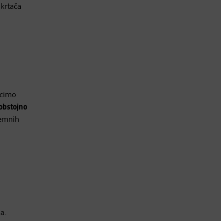
 krtača
ecimo
 obstojno
remnih
na.