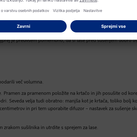
e
 Najprej je predvsem pomembno, da si lase pred sušenjem dobro os
podarili več volumna.
ske. Pramen za pramenom položite na krtačo in jih posušite od kor
odri. Seveda velja tudi obratno: manjša kot je krtača, toliko bolj k
5 centimetrov in pri tem uporabite difuzor – nastavek za sušenje s
m zrakom sušilnika in utrdite s sprejem za lase.