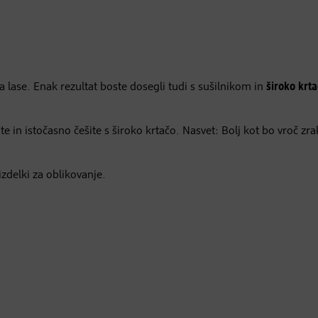
a lase. Enak rezultat boste dosegli tudi s sušilnikom in
široko krt
te in istočasno češite s široko krtačo. Nasvet: Bolj kot bo vroč zra
zdelki za oblikovanje.