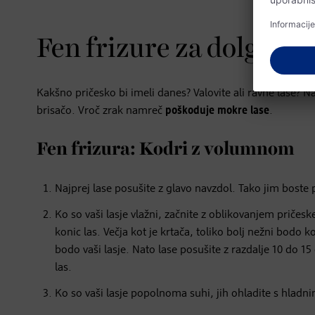
Fen frizure za dolge las
Kakšno pričesko bi imeli danes? Valovite ali ravne lase?
brisačo. Vroč zrak namreč
poškoduje mokre lase
.
Fen frizura: Kodri z volumnom
Najprej lase posušite z glavo navzdol. Tako jim boste 
Ko so vaši lasje vlažni, začnite z oblikovanjem priče
konic las. Večja kot je krtača, toliko bolj nežni bodo k
bodo vaši lasje. Nato lase posušite z razdalje 10 do 1
las.
Ko so vaši lasje popolnoma suhi, jih ohladite s hladni