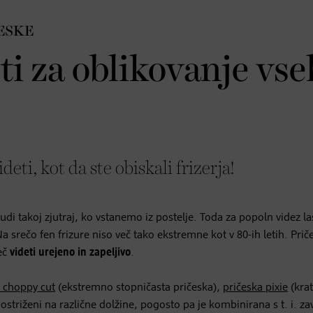
ESKE
ti za oblikovanje vse
deti, kot da ste obiskali frizerja!
– tudi takoj zjutraj, ko vstanemo iz postelje. Toda za popoln videz la
 srečo fen frizure niso več tako ekstremne kot v 80-ih letih. Priče
eč
videti urejeno in zapeljivo
.
 choppy cut
(ekstremno stopničasta pričeska),
pričeska pixie
(kra
postriženi na različne dolžine, pogosto pa je kombinirana s t. i. z