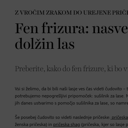
Z VROČIM ZRAKOM DO UREJENE PRIČ
Fen frizura: nasve
dolžin las
Preberite, kako do fen frizure, ki bo vi
Vsi si želimo, da bi bili naši lasje ves čas videti čudovito 
potrebujemo nepogrešljivi pripomoček: sušilnik za lase. Na
jih danes ustvarimo s pomočjo sušilnika za lase, so namr
Še posebej čudovito so videti naslednje pričeske:
pričeska
ženska pričeska) in
pričeska shag
(pričeska, kjer so lasje 