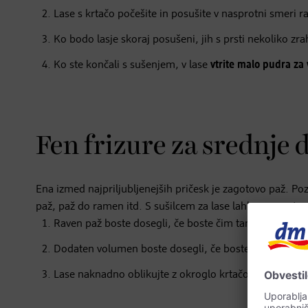
Lase s krtačo počešite in posušite v nasprotni smeri ras
Ko bodo lasje skoraj posušeni, jih s prsti nekoliko zra
Ko ste končali s sušenjem, v lase
vtrite malo pudra za
Fen frizure za srednje d
Ena izmed najpriljubljenejših pričesk je zagotovo paž. 
paž, paž do ramen itd. S sušilcem za lase lahko vse vrste p
Raven paž boste dosegli, če boste čim tanjša pramena
Dodaten volumen boste dosegli, če boste lase sušili z g
Lase naknadno oblikujte z okroglo krtačo, zaradi česa