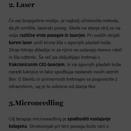
2. Laser
Če vas brazgotine motijo, je najbolj učinkovita metoda,
da jih omilite, laserski poseg. Glede na stanje strij so na
voljo
različne vrste posegov in laserjev.
Pri svežih strijah
barvni laser
uniči krvne žile v zgornjih plasteh kože.
Strije hitreje zbledijo in za njimi ne ostanejo temno rdeči
in lila odtenki. Še več pa obljubljajo tretmaji s
frakcioniranim C02-laserjem
, ki na zgornjih plasteh kože
naredi luknjice in tako spodbuja nastanek novih veznih
tkiv. O številu in primernosti tretmajev se pogovorite z
zdravnikom, saj je to odvisno od stanja tkiv.
3.Microneedling
Cilj terapije microneedling je
spodbuditi nastajanje
kolagena
. Strokovnjak pri tem posegu kožo rani z