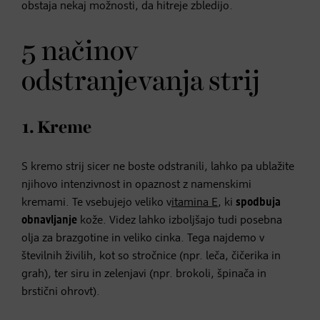
obstaja nekaj možnosti, da hitreje zbledijo.
5 načinov
odstranjevanja strij
1. Kreme
S kremo strij sicer ne boste odstranili, lahko pa ublažite
njihovo intenzivnost in opaznost z namenskimi
kremami. Te vsebujejo veliko v
itamina E
, ki
spodbuja
obnavljanje
kože. Videz lahko izboljšajo tudi posebna
olja za brazgotine in veliko cinka. Tega najdemo v
številnih živilih, kot so stročnice (npr. leča, čičerika in
grah), ter siru in zelenjavi (npr. brokoli, špinača in
brstični ohrovt).