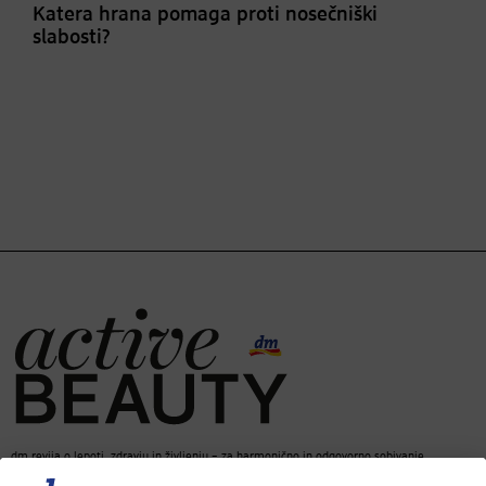
Katera hrana pomaga proti nosečniški
slabosti?
dm revija o lepoti, zdravju in življenju – za harmonično in odgovorno sobivanje.