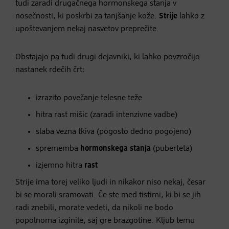
tudi zaradi drugačnega hormonskega stanja v
nosečnosti, ki poskrbi za tanjšanje kože.
Strije
lahko z
upoštevanjem nekaj nasvetov preprečite.
Obstajajo pa tudi drugi dejavniki, ki lahko povzročijo
nastanek rdečih črt:
izrazito povečanje telesne teže
hitra rast mišic (zaradi intenzivne vadbe)
slaba vezna tkiva (pogosto dedno pogojeno)
sprememba
hormonskega stanja
(puberteta)
izjemno hitra
rast
Strije ima torej veliko ljudi in nikakor niso nekaj, česar
bi se morali sramovati. Če ste med tistimi, ki bi se jih
radi znebili, morate vedeti, da nikoli ne bodo
popolnoma izginile, saj gre brazgotine. Kljub temu