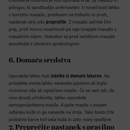
Enostavna možnost je tudi uporaba krtač za masažo in
pilingov, ki spodbudijo prekrvavitev. V nosečnosti lahko
s tovrstno masažo, predvsem na trebuhu in prsih,
nastanek strij celo
preprečite
. Z masažo začnite čim
prej, proti koncu nosečnosti pa raje izvajajte masažo z
masažnim oljem. Vsekakor se pred začetkom masaže
posvetujte z izbranim ginekologom.
6. Domača sredstva
Uporabite lahko tudi
izdelke iz domače lekarne.
Na
prizadeta mesta lahko nanesete jojobino ali toplo
ricinisovo olje ali ognjičevo mazilo. Če se vam zdi, da
niso dovolj učinkovita, lahko uporabite
samoporjavitvena mazila. Kupite mazilo v svojem
odtenku kože in ga nanesite na strije. Tako bodo črte
podobne barve kot vaša koža in zato manj vpadljive.
7. Preprečite nastanek s pravilno