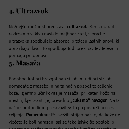
4. Ultrazvok
Nežnejšo možnost predstavlja
ultrazvok
. Ker so zaradi
raztrganin v tkivu nastale majhne vrzeli, vibracije
ultrazvoka spodbujajo absorpcijo telesu lastnih snovi, ki
obnavljajo tkivo. To spodbuja tudi prekrvavitev telesa in
pomaga pri obnovi.
5. Masaža
Podobno kot pri brazgotinah si lahko tudi pri strijah
pomagate z masažo in na ta način pospešite celjenje
kože. Izjemno učinkovita je masaža, pri kateri kožo na
mestih, kjer so strije, previdno
„cukamo“ navzgor
. Na ta
način spodbudimo prekrvavitev, ta pa pospeši proces
celjenja.
Pomembno
: Pri svežih strijah pazite, da kože ne
vlečete še bolj narazen, saj se tako lahko še poglobijo.