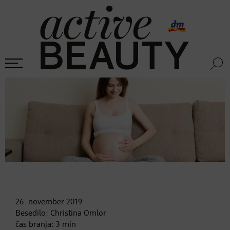
26. november
2019
Besedilo:
Christina Omlor
čas branja:
3
min