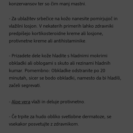
konzervansov ter so čim manj mastni.
- Za ublažitev srbečice na kožo nanesite pomirjujoč in
vlažilni losjon. V nekaterih primerih lahko zdravniki
predpišejo kortikosteroidne kreme ali losjone,
protivnetne kreme ali antihistaminike.
- Prizadete dele kože hladite s hladnimi mokrimi
obkladki ali oblogami s skuto ali rezinami hladnih
kumar. Pomembno: Obkladke odstranite po 20
minutah, sicer se bodo obkladki, namesto da bi hladili,
začeli segrevati.
-
Aloe vera
vlaži in deluje protivnetno.
- Če trpite za hudo obliko svetlobne dermatoze, se
vsekakor posvetujte z zdravnikom.