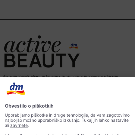
dm revija o lepoti, zdravju in življenju – za harmonično in odgovorno sobivanje.