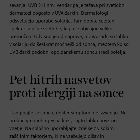
sevanja: UVB 311 nm. Vendar pa je težava pri svetlobni
dermatozi pogosto v UVA-žarkih. Dermatologi
odsvetujejo uporabo solarija. Tam dobite celoten
spekter sončne svetlobe, ki pa je običajno veliko
premočna. Odvisno je od naprave, a UVA-žarki so lahko
v solariju do šestkrat močnejši od sonca, medtem ko so
UVB-žarki podobni opoldanskemu soncu sredi poletja.
Pet hitrih nasvetov
proti alergiji na sonce
- Izogibajte se soncu, dokler simptomi ne izzvenijo. Ne
prebadajte mehurjev na koži, saj to lahko povzroči
vnetje. Na splošno uporabljajte izdelke z visokim
zaščitnim faktorjem, ki ne vsebujejo dišav in