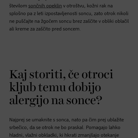
številom
sončnih opeklin
v otroštvu, kožni rak na
splošno pa z leti izpostavljenosti soncu, zato otrok nikoli
ne puščajte na žgočem soncu brez zaščite v obliki oblačil
ali kreme za zaščito pred soncem.
Kaj storiti, če otroci
kljub temu dobijo
alergijo na sonce?
Najprej se umaknite s sonca, nato pa čim prej ublažite
srbečico, da se otrok ne bo praskal. Pomagajo lahko
hladni, vlažni obkladki, ki hkrati zmanjšajo otekanje