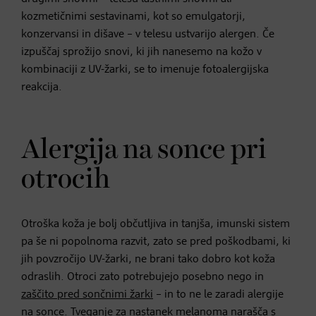
kozmetičnimi sestavinami, kot so emulgatorji,
konzervansi in dišave – v telesu ustvarijo alergen. Če
izpuščaj sprožijo snovi, ki jih nanesemo na kožo v
kombinaciji z UV-žarki, se to imenuje fotoalergijska
reakcija.
Alergija na sonce pri
otrocih
Otroška koža je bolj občutljiva in tanjša, imunski sistem
pa še ni popolnoma razvit, zato se pred poškodbami, ki
jih povzročijo UV-žarki, ne brani tako dobro kot koža
odraslih. Otroci zato potrebujejo posebno nego in
zaščito pred sončnimi žarki
– in to ne le zaradi alergije
na sonce. Tveganje za nastanek melanoma narašča s