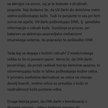
za alergijo na sonce, saj je ta bolezen v družinah
pogosta. Naj dodamo še, da UV-žarki do določene mere
vedno poškodujejo kožo. Tudi če porjavite in vas pri tem
sonce ne opeče, UV-žarki poškodujejo DNK, tj. genetske
informacije v celicah kože. Sončenje je proces, pri
katerem se aktivirajo popravljalni mehanizmi
imunskega sistema, da popravijo to poškodbo DNK.
Toda kaj se dogaja v kožnih celicah? Z medicinskega
vidika to še ni povsem jasno. Vemo le, da UVA-žarki
povzročajo, da prosti radikali tvorijo kemične spojine, ki
obremenjujejo kožo in lahko poškodujejo kožne celice.
V primeru svetlobne dermatoze se celice ne morejo
dovolj braniti, vnetne celice se preselijo v kožo in
razdraženost kože postane vidna.
Druga teorija pravi, da UVA-žarki v kombinaciji z
drugimi snovmi – telesu lastnimi snovmi ali