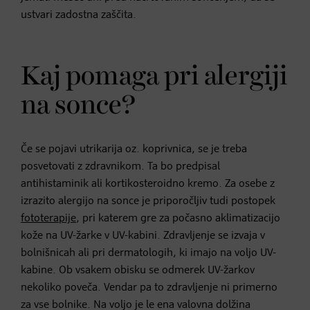
ustvari zadostna zaščita.
Kaj pomaga pri alergiji
na sonce?
Če se pojavi utrikarija oz. koprivnica, se je treba
posvetovati z zdravnikom. Ta bo predpisal
antihistaminik ali kortikosteroidno kremo. Za osebe z
izrazito alergijo na sonce je priporočljiv tudi postopek
fototerapije
, pri katerem gre za počasno aklimatizacijo
kože na UV-žarke v UV-kabini. Zdravljenje se izvaja v
bolnišnicah ali pri dermatologih, ki imajo na voljo UV-
kabine. Ob vsakem obisku se odmerek UV-žarkov
nekoliko poveča. Vendar pa to zdravljenje ni primerno
za vse bolnike. Na voljo je le ena valovna dolžina