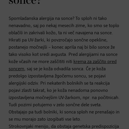
sonce?
Spomladanska alergija na sonce? To sploh ni tako
nenavadno, saj po nekaj mesecih zime, ko smo se toplo
oblačili in zakrivali kožo, ta ni več navajena na sonce.
Hkrati pa UV-žarki, ki povzročajo sončne opekline,
postanejo močnejši – konec aprila naj bi bilo sonce že
tako visoko kot sredi avgusta. Pred alergijami na sonce
kože včasih ne more zaščititi niti
krema za zaščito pred
soncem
, saj se je koža odvadila sonca. Če je koža
predolgo izpostavljena žgočemu soncu, se pojavi
alergijski odziv. Pri nekaterih bolnikih se ta reakcija
pojavi zlasti takrat, ko je koža nenadoma ponovno
izpostavljena močnejšim UV-žarkom, npr. na počitnicah.
Tudi pozimi potujemo v zelo sončne dele sveta.
Obstajajo pa tudi bolniki, ki sonca sploh ne prenašajo in
se mu morajo zato izogibati vse leto.
Strokovnjaki menijo, da obstaja genetska predispozicija