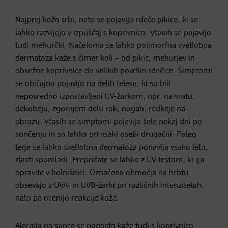
Najprej koža srbi, nato se pojavijo rdeče pikice, ki se
lahko razvijejo v izpuščaj s koprivnico. Včasih se pojavijo
tudi mehurčki. Načeloma se lahko polimorfna svetlobna
dermatoza kaže s čimer koli – od pikic, mehurjev in
obsežne koprivnice do velikih površin rdečice. Simptomi
se običajno pojavijo na delih telesa, ki so bili
neposredno izpostavljeni UV-žarkom, npr. na vratu,
dekolteju, zgornjem delu rok, nogah, redkeje na
obrazu. Včasih se simptomi pojavijo šele nekaj dni po
sončenju in so lahko pri vsaki osebi drugačni. Poleg
tega se lahko svetlobna dermatoza ponavlja vsako leto,
zlasti spomladi. Prepričate se lahko z UV-testom, ki ga
opravite v bolnišnici. Označena območja na hrbtu
obsevajo z UVA- in UVB-žarki pri različnih intenzitetah,
nato pa ocenijo reakcije kože.
Alergija na sonce se pogosto kaže tudi s koprivnico.