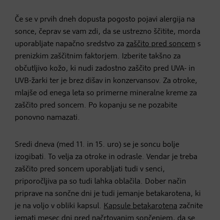
Če se v prvih dneh dopusta pogosto pojavi alergija na
sonce, čeprav se vam zdi, da se ustrezno ščitite, morda
uporabljate napačno sredstvo za
zaščito pred soncem
s
prenizkim zaščitnim faktorjem. Izberite takšno za
občutljivo kožo, ki nudi zadostno zaščito pred UVA- in
UVB-žarki ter je brez dišav in konzervansov. Za otroke,
mlajše od enega leta so primerne mineralne kreme za
zaščito pred soncem. Po kopanju se ne pozabite
ponovno namazati.
Sredi dneva (med 11. in 15. uro) se je soncu bolje
izogibati. To velja za otroke in odrasle. Vendar je treba
zaščito pred soncem uporabljati tudi v senci,
priporočljiva pa so tudi lahka oblačila. Dober način
priprave na sončne dni je tudi jemanje betakarotena, ki
je na voljo v obliki kapsul.
Kapsule betakarotena
začnite
jemati mesec dni pred načrtovanim sončenjem, da se