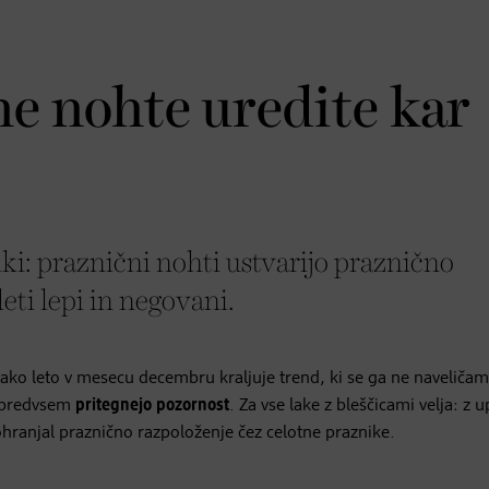
ne nohte uredite kar
ki: praznični nohti ustvarijo praznično
eti lepi in negovani.
sako leto v mesecu decembru kraljuje trend, ki se ga ne naveliča
n predvsem
pritegnejo pozornost
. Za vse lake z bleščicami velja: z 
ohranjal praznično razpoloženje čez celotne praznike.