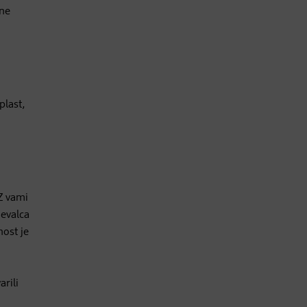
čne
plast,
 Z vami
jevalca
ost je
arili