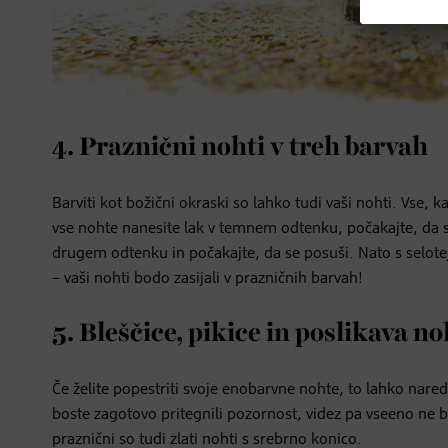
4. Praznični nohti v treh barvah
Barviti kot božični okraski so lahko tudi vaši nohti. Vse, 
vse nohte nanesite lak v temnem odtenku, počakajte, da se
drugem odtenku in počakajte, da se posuši. Nato s selotej
– vaši nohti bodo zasijali v prazničnih barvah!
5. Bleščice, pikice in poslikava n
Če želite popestriti svoje enobarvne nohte, to lahko nare
boste zagotovo pritegnili pozornost, videz pa vseeno ne bo
praznični so tudi zlati nohti s srebrno konico.