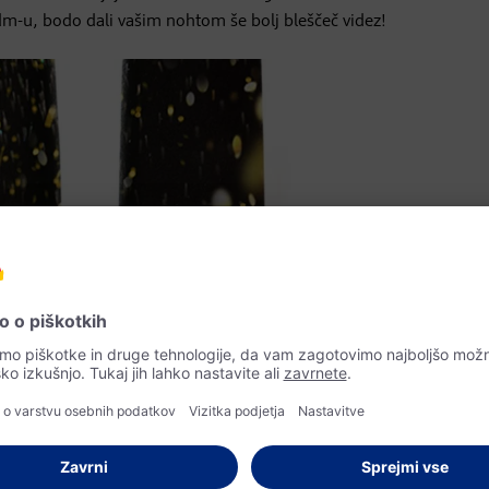
dm-u, bodo dali vašim nohtom še bolj bleščeč videz!