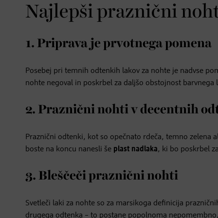
Najlepši praznični noht
1. Priprava je prvotnega pomena
Posebej pri temnih odtenkih lakov za nohte je nadvse po
nohte negoval in poskrbel za daljšo obstojnost barvnega la
2. Praznični nohti v decentnih o
Praznični odtenki, kot so opečnato rdeča, temno zelena al
boste na koncu nanesli še
plast nadlaka
, ki bo poskrbel z
3. Bleščeči praznični nohti
Svetleči laki za nohte so za marsikoga definicija praznični
drugega odtenka – to postane popolnoma nepomembno, ko