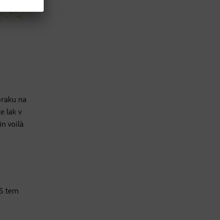
koraku na
e lak v
n voilà
 S tem