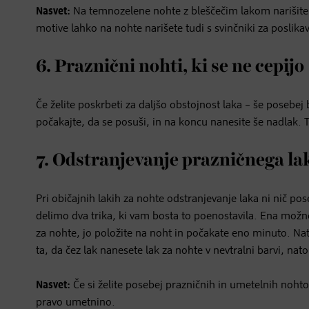
Nasvet:
Na temnozelene nohte z bleščečim lakom narišite p
motive lahko na nohte narišete tudi s svinčniki za poslika
6. Praznični nohti, ki se ne cepijo
Če želite poskrbeti za daljšo obstojnost laka – še posebe
počakajte, da se posuši, in na koncu nanesite še nadlak. 
7. Odstranjevanje prazničnega la
Pri običajnih lakih za nohte odstranjevanje laka ni nič pos
delimo dva trika, ki vam bosta to poenostavila. Ena možn
za nohte, jo položite na noht in počakate eno minuto. N
ta, da čez lak nanesete lak za nohte v nevtralni barvi, na
Nasvet:
Če si želite posebej prazničnih in umetelnih noht
pravo umetnino.