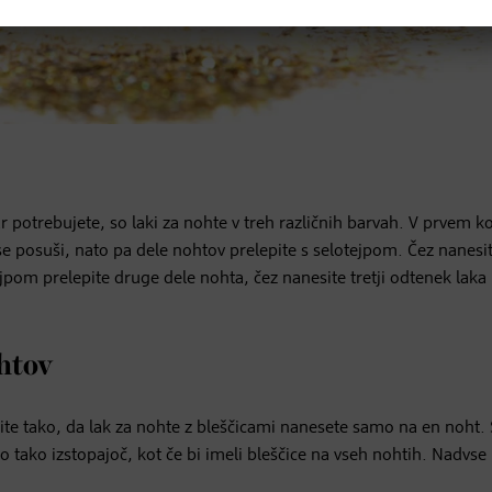
kar potrebujete, so laki za nohte v treh različnih barvah. V prvem 
 posuši, nato pa dele nohtov prelepite s selotejpom. Čez nanesit
pom prelepite druge dele nohta, čez nanesite tretji odtenek laka i
ohtov
dite tako, da lak za nohte z bleščicami nanesete samo na en noht.
 tako izstopajoč, kot če bi imeli bleščice na vseh nohtih. Nadvse