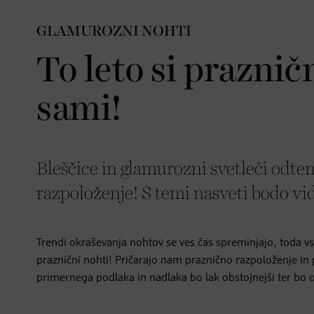
GLAMUROZNI NOHTI
To leto si praznič
sami!
Bleščice in glamurozni svetleči odten
razpoloženje! S temi nasveti bodo vid
Trendi okraševanja nohtov se ves čas spreminjajo, toda v
praznični nohti! Pričarajo nam praznično razpoloženje i
primernega podlaka in nadlaka bo lak obstojnejši ter bo 