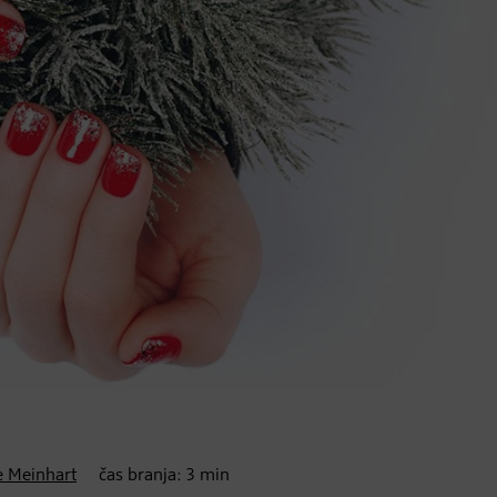
e Meinhart
čas branja:
3
min