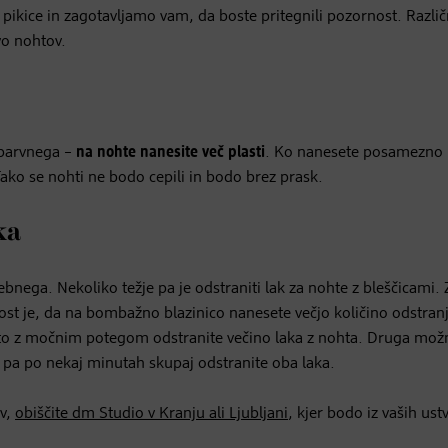
ikice in zagotavljamo vam, da boste pritegnili pozornost. Razli
vo nohtov.
j barvnega –
na nohte nanesite več plasti
. Ko nanesete posamezno 
Tako se nohti ne bodo cepili in bodo brez prask.
ka
ebnega. Nekoliko težje pa je odstraniti lak za nohte z bleščicami.
ost je, da na bombažno blazinico nanesete večjo količino odstran
ato z močnim potegom odstranite večino laka z nohta. Druga možn
to pa po nekaj minutah skupaj odstranite oba laka.
ov,
obiščite dm Studio v Kranju ali Ljubljani
, kjer bodo iz vaših ustv