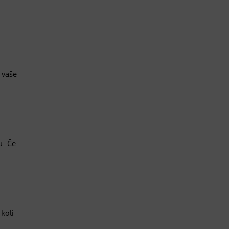
 vaše
u. Če
 koli