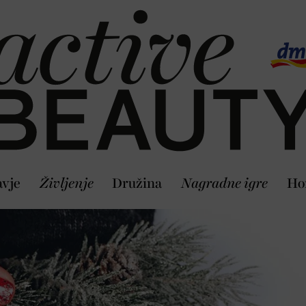
vje
Življenje
Družina
Nagradne igre
Ho