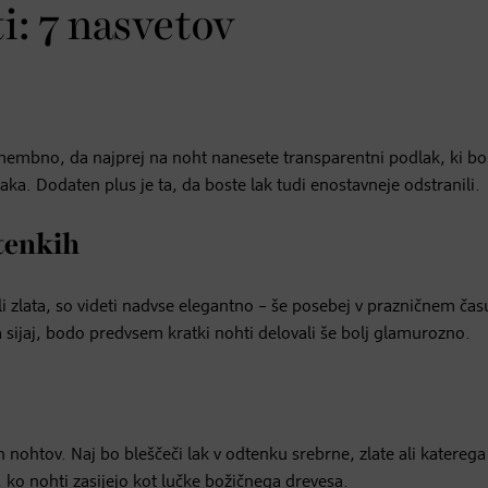
i: 7 nasvetov
membno, da najprej na noht nanesete transparentni podlak, ki bo
ka. Dodaten plus je ta, da boste lak tudi enostavneje odstranili.
dtenkih
i zlata, so videti nadvse elegantno – še posebej v prazničnem čas
a sijaj, bodo predvsem kratki nohti delovali še bolj glamurozno.
h nohtov. Naj bo bleščeči lak v odtenku srebrne, zlate ali katerega
 nohti zasijejo kot lučke božičnega drevesa.