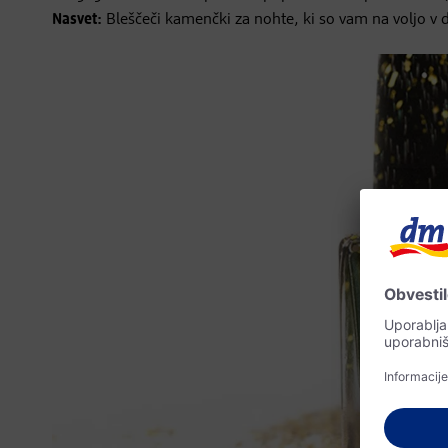
Nasvet:
Bleščeči kamenčki za nohte, ki so vam na voljo v 