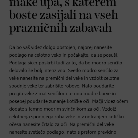
make upa, s katerem
boste zasijali na vseh
prazničnih zabavah
Da bo vaš videz dolgo obstojen, najprej nanesite
podlago na celotno veko in počakajte, da se posuši.
Podlaga sicer poskrbi tudi za to, da bo modro senčilo
delovalo še bolj intenzivno. Svetlo modro senčilo za
veke nanesite na premični del veke in vzdolž celotne
spodnje veke ter zabrišite robove. Nato poudarite
pregib veke z mat senčilom temno modre barve in
posebej poudarite zunanje kotičke oči. Mačji videz očem
dodate s temno modrim svinčnikom za oči. Vzdolž
celotnega spodnjega roba veke in v notranjem kotičku
očesa nanesite črtalo za oči. Na premični del veke
nanesite svetlečo podlago, nato s prstom previdno