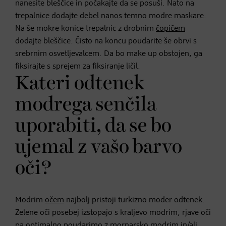
nanesite bleščice in počakajte da se posuši. Nato na
trepalnice dodajte debel nanos temno modre maskare.
Na še mokre konice trepalnic z drobnim
čopičem
dodajte bleščice. Čisto na koncu poudarite še obrvi s
srebrnim osvetljevalcem. Da bo make up obstojen, ga
fiksirajte s sprejem za fiksiranje ličil.
Kateri odtenek
modrega senčila
uporabiti, da se bo
ujemal z vašo barvo
oči?
Modrim
očem
najbolj pristoji turkizno moder odtenek.
Zelene oči posebej izstopajo s kraljevo modrim, rjave oči
pa optimalno poudarimo z mornarsko modrim in/ali