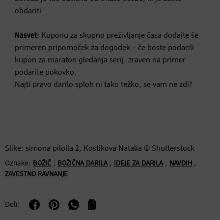
obdariti.
Nasvet:
Kuponu za skupno preživljanje časa dodajte še
primeren pripomoček za dogodek – če boste podarili
kupon za maraton gledanja serij, zraven na primer
podarite pokovko.
Najti pravo darilo sploh ni tako težko, se vam ne zdi?
Slike: simona pilolla 2, Kostikova Natalia © Shutterstock
Oznake:
,
,
,
,
BOŽIČ
BOŽIČNA DARILA
IDEJE ZA DARILA
NAVDIH
ZAVESTNO RAVNANJE
Deli: