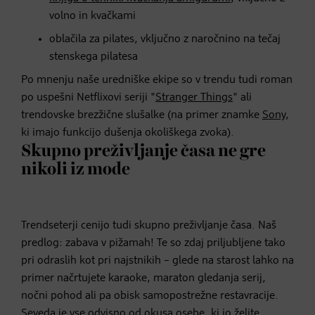
volno in kvačkami
oblačila za pilates, vključno z naročnino na tečaj
stenskega pilatesa
Po mnenju naše uredniške ekipe so v trendu tudi roman
po uspešni Netflixovi seriji "
Stranger Things
" ali
trendovske brezžične slušalke (na primer znamke
Sony
,
ki imajo funkcijo dušenja okoliškega zvoka).
Skupno preživljanje časa ne gre
nikoli iz mode
Trendseterji cenijo tudi skupno preživljanje časa. Naš
predlog: zabava v pižamah! Te so zdaj priljubljene tako
pri odraslih kot pri najstnikih – glede na starost lahko na
primer načrtujete karaoke, maraton gledanja serij,
nočni pohod ali pa obisk samopostrežne restavracije.
Seveda je vse odvisno od okusa osebe, ki jo želite