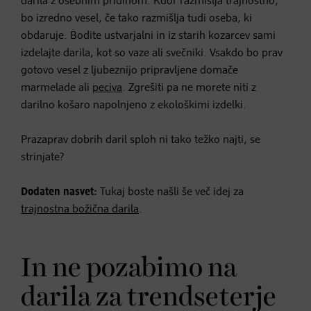
darila z osebnim pridihom. Kdor razmišlja trajnostno,
bo izredno vesel, če tako razmišlja tudi oseba, ki
obdaruje. Bodite ustvarjalni in iz starih kozarcev sami
izdelajte darila, kot so vaze ali svečniki. Vsakdo bo prav
gotovo vesel z ljubeznijo pripravljene domače
marmelade ali
peciva
. Zgrešiti pa ne morete niti z
darilno košaro napolnjeno z ekološkimi izdelki.
Prazaprav dobrih daril sploh ni tako težko najti, se
strinjate?
Dodaten nasvet:
Tukaj boste našli še več idej za
trajnostna božična darila
.
In ne pozabimo na
darila za trendseterje