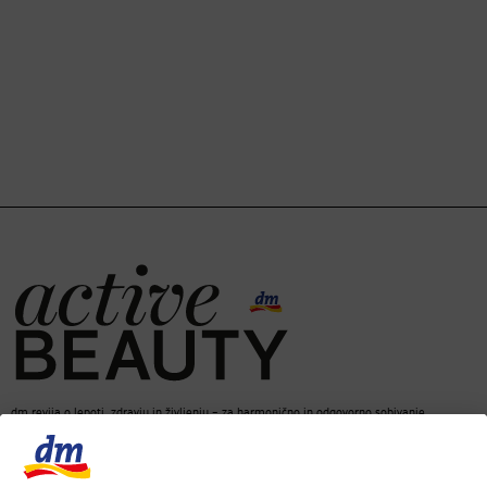
dm revija o lepoti, zdravju in življenju – za harmonično in odgovorno sobivanje.