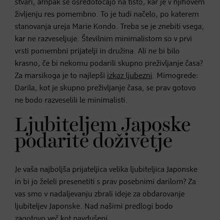
stvari, ampak se osredotočajo na tisto, kar je v njihovem
življenju res pomembno. To je tudi načelo, po katerem
stanovanja ureja Marie Kondo. Treba se je znebiti vsega,
kar ne razveseljuje. Številnim minimalistom so v prvi
vrsti pomembni prijatelji in družina. Ali ne bi bilo
krasno, če bi nekomu podarili skupno preživljanje časa?
Za marsikoga je to najlepši
izkaz ljubezni
. Mimogrede:
Darila, kot je skupno preživljanje časa, se prav gotovo
ne bodo razveselili le minimalisti.
Ljubiteljem Japoske
podarite doživetje
Je vaša najboljša prijateljica velika ljubiteljica Japonske
in bi jo želeli presenetiti s prav posebnimi darilom? Za
vas smo v nadaljevanju zbrali ideje za obdarovanje
ljubiteljev Japonske. Nad našimi predlogi bodo
zagotovo več kot navdušeni.