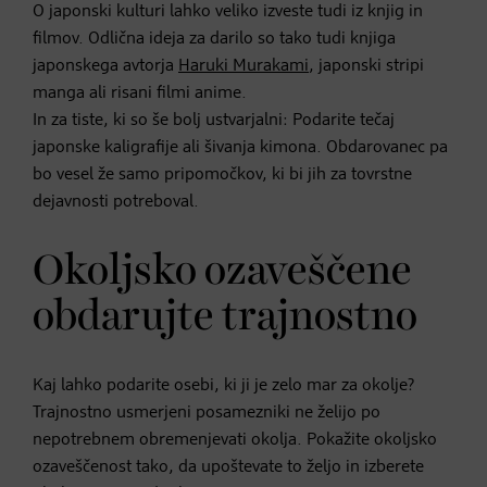
O japonski kulturi lahko veliko izveste tudi iz knjig in
filmov. Odlična ideja za darilo so tako tudi knjiga
japonskega avtorja
Haruki Murakami
, japonski stripi
manga ali risani filmi anime.
In za tiste, ki so še bolj ustvarjalni: Podarite tečaj
japonske kaligrafije ali šivanja kimona. Obdarovanec pa
bo vesel že samo pripomočkov, ki bi jih za tovrstne
dejavnosti potreboval.
Okoljsko ozaveščene
obdarujte trajnostno
Kaj lahko podarite osebi, ki ji je zelo mar za okolje?
Trajnostno usmerjeni posamezniki ne želijo po
nepotrebnem obremenjevati okolja. Pokažite okoljsko
ozaveščenost tako, da upoštevate to željo in izberete