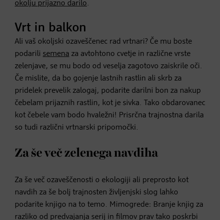
okolju prijazno darilo
.
Vrt in balkon
Ali vaš okoljski ozaveščenec rad vrtnari? Če mu boste
podarili
semena
za avtohtono cvetje in različne vrste
zelenjave, se mu bodo od veselja zagotovo zaiskrile oči.
Če mislite, da bo gojenje lastnih rastlin ali skrb za
pridelek prevelik zalogaj, podarite darilni bon za nakup
čebelam prijaznih rastlin, kot je sivka. Tako obdarovanec
kot čebele vam bodo hvaležni! Prisrčna trajnostna darila
so tudi različni vrtnarski pripomočki.
Za še več zelenega navdiha
Za še več ozaveščenosti o ekologiji ali preprosto kot
navdih za še bolj trajnosten življenjski slog lahko
podarite knjigo na to temo. Mimogrede: Branje knjig za
razliko od predvajanja serij in filmov prav tako poskrbi