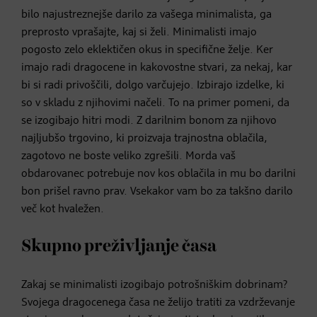
bilo najustreznejše darilo za vašega minimalista, ga
preprosto vprašajte, kaj si želi. Minimalisti imajo
pogosto zelo eklektičen okus in specifične želje. Ker
imajo radi dragocene in kakovostne stvari, za nekaj, kar
bi si radi privoščili, dolgo varčujejo. Izbirajo izdelke, ki
so v skladu z njihovimi načeli. To na primer pomeni, da
se izogibajo hitri modi. Z darilnim bonom za njihovo
najljubšo trgovino, ki proizvaja trajnostna oblačila,
zagotovo ne boste veliko zgrešili. Morda vaš
obdarovanec potrebuje nov kos oblačila in mu bo darilni
bon prišel ravno prav. Vsekakor vam bo za takšno darilo
več kot hvaležen.
Skupno preživljanje časa
Zakaj se minimalisti izogibajo potrošniškim dobrinam?
Svojega dragocenega časa ne želijo tratiti za vzdrževanje