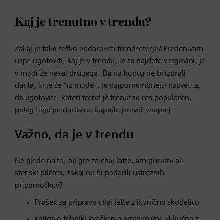
Kaj je trenutno v
trendu
?
Zakaj je tako težko obdarovati trendseterje? Preden vam
uspe ugotoviti, kaj je v trendu, in to najdete v trgovini, je
v modi že nekaj drugega. Da na koncu ne bi izbrali
darila, ki je že "iz mode", je najpomembnejši nasvet ta,
da ugotovite, kateri trend je trenutno res popularen,
poleg tega pa darila ne kupujte preveč vnaprej.
Važno, da je v trendu
Ne glede na to, ali gre za chai latte, amigurumi ali
stenski pilates, zakaj ne bi podarili ustreznih
pripomočkov?
Prašek za pripravo chai latte z ikonično skodelico
knjiga o tehniki kvačkanja amigurumi
, vključno z