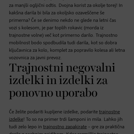
za manjši ogljični odtis. Dvojna korist za okolje torej! In
kakšna darila bi bila za okoljsko ozaveščene še
primerna? Če se denimo nekdo ne glede na letni čas
vozi s kolesom, je par toplih rokavic (morda iz
trajnostne volne) več kot primerno darilo. Trajnostno
mobilnost bodo spodbudila tudi darila, kot so dobra
ključavnica za kolo, komplet za popravilo kolesa ali letna
vozovnica za javni prevoz.
Trajnostni negovalni
izdelki in izdelki za
ponovno uporabo
Če želite podariti kupljene izdelke, podarite
trajnostne
izdelke
! To so na primer trdi šamponi in mila. Lahko jih
tudi zelo lepo in
trajnostno zapakirate
– gre za praktična