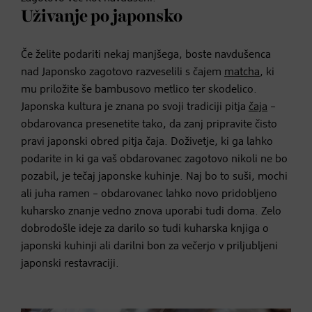
Uživanje po japonsko
Če želite podariti nekaj manjšega, boste navdušenca
nad Japonsko zagotovo razveselili s čajem
matcha
, ki
mu priložite še bambusovo metlico ter skodelico.
Japonska kultura je znana po svoji tradiciji pitja
čaja
–
obdarovanca presenetite tako, da zanj pripravite čisto
pravi japonski obred pitja čaja. Doživetje, ki ga lahko
podarite in ki ga vaš obdarovanec zagotovo nikoli ne bo
pozabil, je tečaj japonske kuhinje. Naj bo to suši, mochi
ali juha ramen – obdarovanec lahko novo pridobljeno
kuharsko znanje vedno znova uporabi tudi doma. Zelo
dobrodošle ideje za darilo so tudi kuharska knjiga o
japonski kuhinji ali darilni bon za večerjo v priljubljeni
japonski restavraciji.