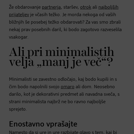
Že obdarovanje
partnerja
, staršev,
otrok
ali
najboljših
prijateljev
je včasih težko. Je morda nekoga od vaših
bližnjih še posebej težko obdarovati? Za vas smo zbrali
nekaj prav posebnih daril, ki bodo zagotovo razveselila
vsakogar.
Ali pri minimalistih
velja „manj je več“?
Minimalisti se zavestno odločajo, kaj bodo kupili in s
čim bodo napolnili svojo
omaro
ali dom. Neosebno
darilo, kot je dekorativni predmet ali navadna sveča, s
strani minimalista najbrž ne bo ravno najboljše
sprejeto.
Enostavno vprašajte
Namesto da si ure in ure razbijate glavo s tem, kaj bi