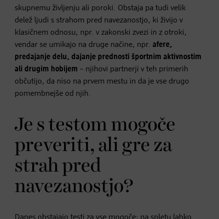
skupnemu življenju ali poroki. Obstaja pa tudi velik
delež ljudi s strahom pred navezanostjo, ki živijo v
klasičnem odnosu, npr. v zakonski zvezi in z otroki,
vendar se umikajo na druge načine, npr.
afere,
predajanje delu, dajanje prednosti športnim aktivnostim
ali drugim hobijem
– njihovi partnerji v teh primerih
občutijo, da niso na prvem mestu in da je vse drugo
pomembnejše od njih.
Je s testom mogoče
preveriti, ali gre za
strah pred
navezanostjo?
Danes obstajajo testi za vse mogoče; na spletu lahko