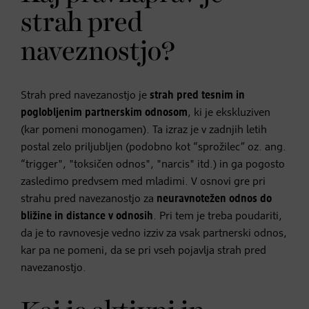
strah pred
naveznostjo?
Strah pred navezanostjo je
strah pred tesnim in
poglobljenim partnerskim odnosom
, ki je ekskluziven
(kar pomeni monogamen). Ta izraz je v zadnjih letih
postal zelo priljubljen (podobno kot “sprožilec” oz. ang.
“trigger", "toksičen odnos", "narcis" itd.) in ga pogosto
zasledimo predvsem med mladimi. V osnovi gre pri
strahu pred navezanostjo za
neuravnotežen odnos do
bližine in distance v odnosih
. Pri tem je treba poudariti,
da je to ravnovesje vedno izziv za vsak partnerski odnos,
kar pa ne pomeni, da se pri vseh pojavlja strah pred
navezanostjo.