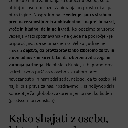
Če nekdo nima zanimanja za določeno osebo, se to
običajno jasno pokaže: Zanimanja preprosto ni ali pa
hitro izgine. Nasprotno pa je
vedenje ljudi s strahom
pred navezanostjo zelo ambivalentno – naprej in nazaj,
vroče in hladno, da in ne hkrati.
Ko opazimo ta vzorec
vedenja v fazi spoznavanja - ne glede na področje - je
priporočljivo, da se umaknemo. Veliko ljudi se ne
zaveda
dejstva, da pravzaprav lahko izberemo zdrav in
varen odnos – in sicer tako, da izberemo zdravega in
varnega partnerja.
Ne obstaja Kupid, ki bi pomotoma
izstrelil svojo puščico v osebo s strahom pred
navezanostjo in nam zdaj zadal nalogo, da to osebo, ki
naj bi bila prava za nas, "ozdravimo". Ta hollywoodski
koncept je žal globoko zakoreninjen pri veliko ljudeh
(predvsem pri ženskah).
Kako shajati z osebo,