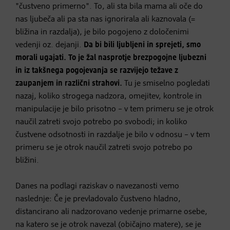
"čustveno primerno". To, ali sta bila mama ali oče do
nas ljubeča ali pa sta nas ignorirala ali kaznovala (=
bližina in razdalja), je bilo pogojeno z določenimi
vedenji oz. dejanji.
Da bi bili ljubljeni in sprejeti, smo
morali ugajati. To je žal nasprotje brezpogojne ljubezni
in iz takšnega pogojevanja se razvijejo težave z
zaupanjem in različni strahovi.
Tu je smiselno pogledati
nazaj, koliko strogega nadzora, omejitev, kontrole in
manipulacije je bilo prisotno – v tem primeru se je otrok
naučil zatreti svojo potrebo po svobodi; in koliko
čustvene odsotnosti in razdalje je bilo v odnosu – v tem
primeru se je otrok naučil zatreti svojo potrebo po
bližini.
Danes na podlagi raziskav o navezanosti vemo
naslednje: Če je prevladovalo čustveno hladno,
distancirano ali nadzorovano vedenje primarne osebe,
na katero se je otrok navezal (običajno matere), se je