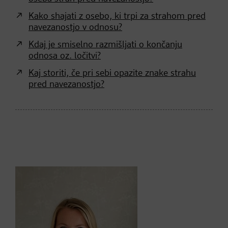
Kako shajati z osebo, ki trpi za strahom pred
navezanostjo v odnosu?
Kdaj je smiselno razmišljati o končanju
odnosa oz. ločitvi?
Kaj storiti, če pri sebi opazite znake strahu
pred navezanostjo?