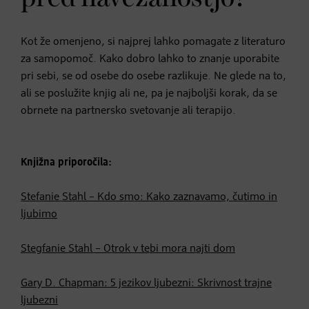
Kot že omenjeno, si najprej lahko pomagate z literaturo
za samopomoč. Kako dobro lahko to znanje uporabite
pri sebi, se od osebe do osebe razlikuje. Ne glede na to,
ali se poslužite knjig ali ne, pa je najboljši korak, da se
obrnete na partnersko svetovanje ali terapijo.
Knjižna priporočila:
Stefanie Stahl – Kdo smo: Kako zaznavamo, čutimo in
ljubimo
Stegfanie Stahl – Otrok v tebi mora najti dom
Gary D. Chapman: 5 jezikov ljubezni: Skrivnost trajne
ljubezni