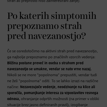
stran ali preprosto niso zainteresirani zanje).
Po katerih simptomih
prepoznamo strah
pred navezanostjo?
Če se osredotočimo na aktivni strah pred navezanostjo,
ga najbolje prepoznamo po značilnih vzorcih vedenja:
Bližina postane preveč in oseba s strahom pred
navezanostjo se umakne, vendar se nato vrne nazaj.
Nikoli se ne more "popolnoma" prepustiti, vendar tudi
ne želi "popolnoma" oditi. To se lahko izrazi na različne
načine:
Nezavezujoče vedenje, neodzivanje na klice ali
sporočila, pomanjkanje interesa za vzpostavitev resnega
odnosa,
ohranjanje odprtih možnosti (na primer v obliki
situacije brez jasno definiranih pravil), izogibanje