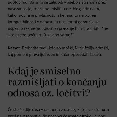
ugotovimo, da smo se zaljubili v osebo s strahom pred
navezanostjo, moramo misliti nase. Ne glede na to,
kako močna je privlačnost in kemija, to ne pomeni
kompatibilnosti v odnosu in nikakor ni garancija za
uspešno razmerje. Ključno vprašanje bi moralo biti: "Se
s to osebo počutim čustveno varno?"
Nasvet:
Preberite tudi
, kdo so moški, ki ne želijo odrasti,
kaj pomeni prava ljubezen
in kako izpovedati čustva.
Kdaj je smiselno
razmišljati o končanju
odnosa oz. ločitvi?
Če ste že dlje časa v razmerju z osebo, ki trpi za strahom
pred navezanostjo, še posebej če imate otroke, je v prvi