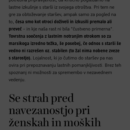
potrebna pripravljenost, da kritično pogledamo na
lastne izkušnje s starši iz svojega otroštva. Pri tem ne
gre za obtoževanje staršev, ampak samo za pogled na
to,
česa smo kot otroci doživeli in izkusili premalo ali
preveč
– in kje naša rast ni bila "čustveno primerna".
Tovrstna soočenja z lastnim notranjim otrokom so za
marsikoga izredno težka, še posebej, če odnos s starši še
vedno ni razrešen oz. stabilen (to žal nima nobene zveze
s starostjo).
Lojalnost, ki jo čutimo do staršev pa nas
ovira pri prepoznavanju lastnih pomanjkljivosti. Brez teh
spoznanj ni možnosti za spremembo v nezavednem
vedenju.
Se strah pred
navezanostjo pri
ženskah in moških