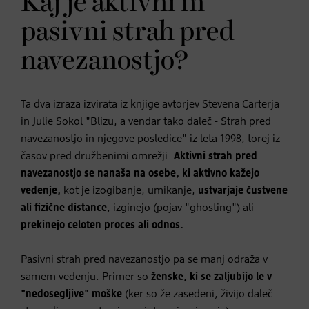
Kaj je aktivni in
pasivni strah pred
navezanostjo?
Ta dva izraza izvirata iz knjige avtorjev Stevena Carterja
in Julie Sokol "Blizu, a vendar tako daleč - Strah pred
navezanostjo in njegove posledice" iz leta 1998, torej iz
časov pred družbenimi omrežji.
Aktivni strah pred
navezanostjo se nanaša na osebe, ki aktivno kažejo
vedenje,
kot je izogibanje, umikanje,
ustvarjaje čustvene
ali fizične distance
, izginejo (pojav "ghosting") ali
prekinejo celoten proces ali odnos.
Pasivni strah pred navezanostjo pa se manj odraža v
samem vedenju. Primer so
ženske, ki se zaljubijo le v
"nedosegljive" moške
(ker so že zasedeni, živijo daleč