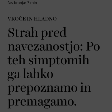
čas branja:
7
min
VROČE IN HLADNO
Strah pred
navezanostjo: Po
teh simptomih
ga lahko
prepoznamo in
premagamo.