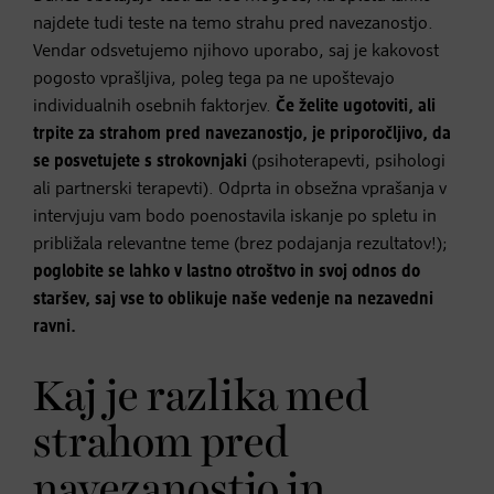
najdete tudi teste na temo strahu pred navezanostjo.
Vendar odsvetujemo njihovo uporabo, saj je kakovost
pogosto vprašljiva, poleg tega pa ne upoštevajo
individualnih osebnih faktorjev.
Če želite ugotoviti, ali
trpite za strahom pred navezanostjo, je priporočljivo, da
se posvetujete s strokovnjaki
(psihoterapevti, psihologi
ali partnerski terapevti). Odprta in obsežna vprašanja v
intervjuju vam bodo poenostavila iskanje po spletu in
približala relevantne teme (brez podajanja rezultatov!);
poglobite se lahko v lastno otroštvo in svoj odnos do
staršev, saj vse to oblikuje naše vedenje na nezavedni
ravni.
Kaj je razlika med
strahom pred
navezanostjo in