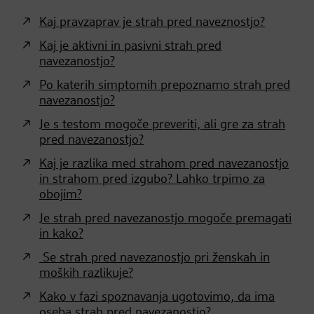
Kaj pravzaprav je strah pred naveznostjo?
Kaj je aktivni in pasivni strah pred
navezanostjo?
Po katerih simptomih prepoznamo strah pred
navezanostjo?
Je s testom mogoče preveriti, ali gre za strah
pred navezanostjo?
Kaj je razlika med strahom pred navezanostjo
in strahom pred izgubo? Lahko trpimo za
obojim?
Je strah pred navezanostjo mogoče premagati
in kako?
Se strah pred navezanostjo pri ženskah in
moških razlikuje?
Kako v fazi spoznavanja ugotovimo, da ima
oseba strah pred navezanostjo?