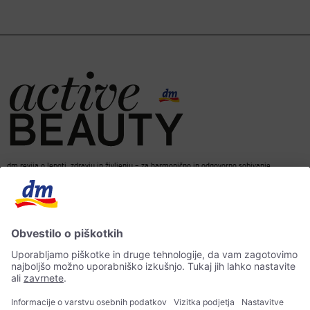
dm revija o lepoti, zdravju in življenju – za harmonično in odgovorno sobivanje.