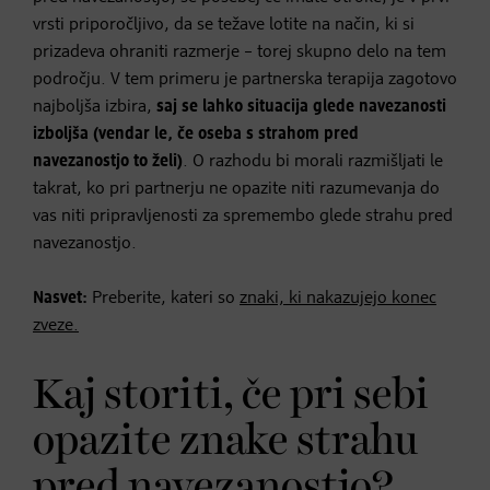
vrsti priporočljivo, da se težave lotite na način, ki si
prizadeva ohraniti razmerje – torej skupno delo na tem
področju. V tem primeru je partnerska terapija zagotovo
najboljša izbira,
saj se lahko situacija glede navezanosti
izboljša (vendar le, če oseba s strahom pred
navezanostjo to želi)
. O razhodu bi morali razmišljati le
takrat, ko pri partnerju ne opazite niti razumevanja do
vas niti pripravljenosti za spremembo glede strahu pred
navezanostjo.
Nasvet:
Preberite, kateri so
znaki, ki nakazujejo konec
zveze.
Kaj storiti, če pri sebi
opazite znake strahu
pred navezanostjo?