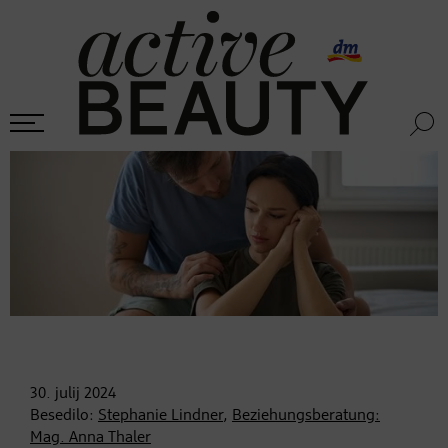
30. julij
2024
Besedilo:
Stephanie Lindner
,
Beziehungsberatung:
Mag. Anna Thaler