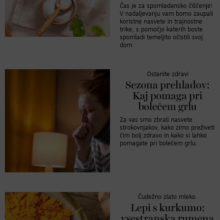
Čas je za spomladansko čiščenje!
V nadaljevanju vam bomo zaupali
koristne nasvete in trajnostne
trike, s pomočjo katerih boste
spomladi temeljito očistili svoj
dom.
Ostanite zdravi
Sezona prehladov:
Kaj pomaga pri
bolečem grlu
Za vas smo zbrali nasvete
strokovnjakov, kako zimo preživeti
čim bolj zdravo in kako si lahko
pomagate pri bolečem grlu.
Čudežno zlato mleko.
Lepi s kurkumo:
vsestranska rumena