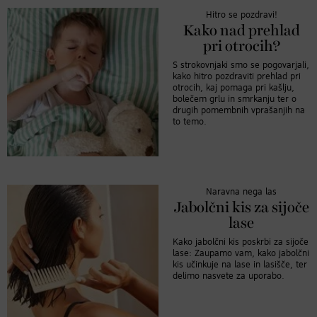
Hitro se pozdravi!
Kako nad prehlad
pri otrocih?
S strokovnjaki smo se pogovarjali,
kako hitro pozdraviti prehlad pri
otrocih, kaj pomaga pri kašlju,
bolečem grlu in smrkanju ter o
drugih pomembnih vprašanjih na
to temo.
Naravna nega las
Jabolčni kis za sijoče
lase
Kako jabolčni kis poskrbi za sijoče
lase: Zaupamo vam, kako jabolčni
kis učinkuje na lase in lasišče, ter
delimo nasvete za uporabo.