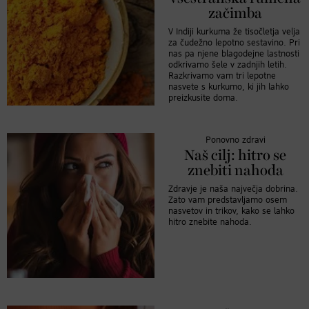
začimba
V Indiji kurkuma že tisočletja velja
za čudežno lepotno sestavino. Pri
nas pa njene blagodejne lastnosti
odkrivamo šele v zadnjih letih.
Razkrivamo vam tri lepotne
nasvete s kurkumo, ki jih lahko
preizkusite doma.
Ponovno zdravi
Naš cilj: hitro se
znebiti nahoda
Zdravje je naša največja dobrina.
Zato vam predstavljamo osem
nasvetov in trikov, kako se lahko
hitro znebite nahoda.