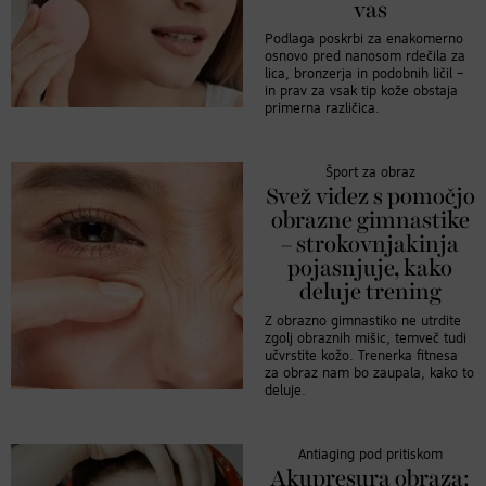
vas
Podlaga poskrbi za enakomerno
osnovo pred nanosom rdečila za
lica, bronzerja in podobnih ličil –
in prav za vsak tip kože obstaja
primerna različica.
Šport za obraz
Svež videz s pomočjo
obrazne gimnastike
– strokovnjakinja
pojasnjuje, kako
deluje trening
Z obrazno gimnastiko ne utrdite
zgolj obraznih mišic, temveč tudi
učvrstite kožo. Trenerka fitnesa
za obraz nam bo zaupala, kako to
deluje.
Antiaging pod pritiskom
Akupresura obraza: