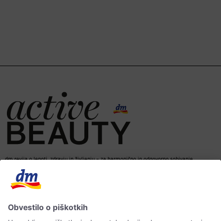
dm revija o lepoti, zdravju in življenju – za harmonično in odgovorno sobivanje.