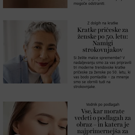
mogoče odstraniti.
Z dolgih na kratke
Kratke pričeske za
ženske po 50. letu:
Namigi
strokovnjakov
Si želite malce spremembe? V
nadaljevanju smo za vas pripravili
tri moderne trendovske kratke
pričeske za ženske po 50. letu, ki
vas bodo pomladile – za mnenje
smo se obrnili tudi na
strokovnjake.
Vodnik po podlagah
Vse, kar morate
vedeti o podlagah za
obraz – in katera je
najprimernejša za