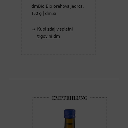
dmBio Bio orehova jedrca,
150 g | dm.si
Kupi zdaj v spletni
trgovini dm