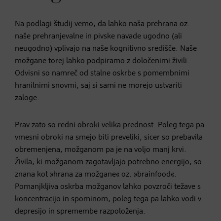
Na podlagi študij vemo, da lahko naša prehrana oz.
naše prehranjevalne in pivske navade ugodno (ali
neugodno) vplivajo na naše kognitivno središče. Naše
možgane torej lahko podpiramo z določenimi živili.
Odvisni so namreč od stalne oskrbe s pomembnimi
hranilnimi snovmi, saj si sami ne morejo ustvariti
zaloge.
Prav zato so redni obroki velika prednost. Poleg tega pa
vmesni obroki na smejo biti preveliki, sicer so prebavila
obremenjena, možganom pa je na voljo manj krvi.
Živila, ki možganom zagotavljajo potrebno energijo, so
znana kot »hrana za možgane« oz. »brainfood«.
Pomanjkljiva oskrba možganov lahko povzroči težave s
koncentracijo in spominom, poleg tega pa lahko vodi v
depresijo in spremembe razpoloženja.