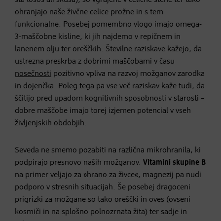
ohranjajo naše živčne celice prožne in s tem
funkcionalne. Posebej pomembno vlogo imajo omega-
3-maščobne kisline, ki jih najdemo v repičnem in
lanenem olju ter oreščkih. Številne raziskave kažejo, da
ustrezna preskrba z dobrimi maščobami v času
nosečnosti
pozitivno vpliva na razvoj možganov zarodka
in dojenčka. Poleg tega pa vse več raziskav kaže tudi, da
ščitijo pred upadom kognitivnih sposobnosti v starosti –
dobre maščobe imajo torej izjemen potencial v vseh
življenjskih obdobjih.
Seveda ne smemo pozabiti na različna mikrohranila, ki
podpirajo presnovo naših možganov.
Vitamini skupine B
na primer veljajo za »hrano za živce«, magnezij pa nudi
podporo v stresnih situacijah. Še posebej dragoceni
prigrizki za možgane so tako oreščki in oves (ovseni
kosmiči in na splošno polnozrnata žita) ter sadje in