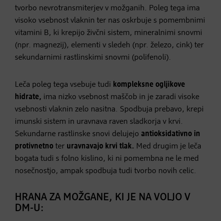
tvorbo nevrotransmiterjev v možganih. Poleg tega ima
visoko vsebnost vlaknin ter nas oskrbuje s pomembnimi
vitamini B, ki krepijo živčni sistem, mineralnimi snovmi
(npr. magnezij), elementi v sledeh (npr. železo, cink) ter
sekundarnimi rastlinskimi snovmi (polifenoli).
Leča poleg tega vsebuje tudi
kompleksne ogljikove
hidrate,
ima nizko vsebnost maščob in je zaradi visoke
vsebnosti vlaknin zelo nasitna. Spodbuja prebavo, krepi
imunski sistem in uravnava raven sladkorja v krvi.
Sekundarne rastlinske snovi delujejo
antioksidativno in
protivnetno
ter
uravnavajo krvi tlak.
Med drugim je leča
bogata tudi s folno kislino, ki ni pomembna ne le med
nosečnostjo, ampak spodbuja tudi tvorbo novih celic.
HRANA ZA MOŽGANE, KI JE NA VOLJO V
DM-U: