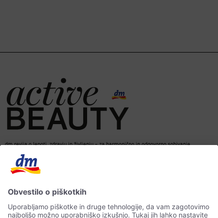
dm revija o lepoti, zdravju in življenju – za harmonično in odgovorno sobivanje.