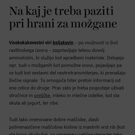
Na kaj je treba paziti
pri hrani za možgane
Visokokakovostni viri
beljakovin
– po možnosti iz živil
rastlinskega izvora – zagotavljajo telesu dovolj
aminokislin, ki služijo kot »gradbeni material«. Delujejo
npr. tudi v možganih kot pomožne snovi, pojavljajo pa
se tudi kot sestavni del nevtrotransmiterjev, ki prenašajo
živčne signale. To omogoča hiter pretok informacij od
ene celice do druge. Prav zato je treba pogosteje uživati
stročnice in
oreščke
, mleko in mlečne izdelke, kot sta
skuta ali jogurt, ter ribe.
Tudi tako imenovane dobre maščobe, zlasti
polinenasičene maščobne kisline iz mastnih vrst rib (kot
sta losos ali skuša), so vgrajene v celične stene ter tako