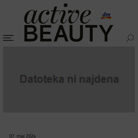
07. maj
2024