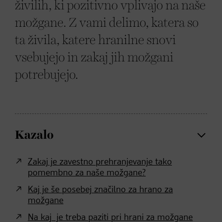
živilih, ki pozitivno vplivajo na naše
možgane. Z vami delimo, katera so
ta živila, katere hranilne snovi
vsebujejo in zakaj jih možgani
potrebujejo.
Kazalo
Zakaj je zavestno prehranjevanje tako
pomembno za naše možgane?
Kaj je še posebej značilno za hrano za
možgane
Na kaj je treba paziti pri hrani za možgane