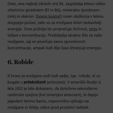
Oves, ena najbolj zdravih vrst žit, zagotavlja telesu veliko
vitaminov (predvsem B1 in B6), mineralov (predvsem
cink) in vlaknin.
Ovseni kosmiči
raven sladkorja v telesu
dvigujejo počasi, zato so za možgane dobri dobavitelji
energije. Oves poživlja ter preprečuje živčnost,
stres
in
težave s koncentracijo. Predstavlja idealno žito za naše
možgane, saj ne povečuje samo sposobnosti
koncentracije, ampak tudi dlje časa shranjuje energijo.
6. Robide
K hrani za možgane sodi tudi sadje, npr. robide, ki so
bogate z
antioksidanti
(antociani). V ameriški študiji iz
leta 2022 je bilo dokazano, da določene sekundarne
rastlinske spojine (kot omenjeni antociani), ki dajejo
jagodam temno barvo, neposredno vplivajo na
možgane in ščitijo celice pred prostimi radikali.