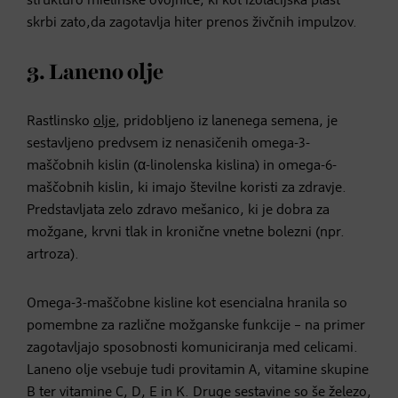
strukturo mielinske ovojnice, ki kot izolacijska plast
skrbi zato,da zagotavlja hiter prenos živčnih impulzov.
3. Laneno olje
Rastlinsko
olje
, pridobljeno iz lanenega semena, je
sestavljeno predvsem iz nenasičenih omega-3-
maščobnih kislin (α-linolenska kislina) in omega-6-
maščobnih kislin, ki imajo številne koristi za zdravje.
Predstavljata zelo zdravo mešanico, ki je dobra za
možgane, krvni tlak in kronične vnetne bolezni (npr.
artroza).
Omega-3-maščobne kisline kot esencialna hranila so
pomembne za različne možganske funkcije – na primer
zagotavljajo sposobnosti komuniciranja med celicami.
Laneno olje vsebuje tudi provitamin A, vitamine skupine
B ter vitamine C, D, E in K. Druge sestavine so še železo,