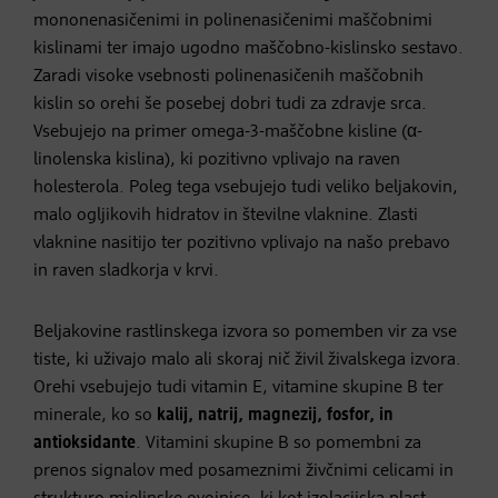
mononenasičenimi in polinenasičenimi maščobnimi
kislinami ter imajo ugodno maščobno-kislinsko sestavo.
Zaradi visoke vsebnosti polinenasičenih maščobnih
kislin so orehi še posebej dobri tudi za zdravje srca.
Vsebujejo na primer omega-3-maščobne kisline (α-
linolenska kislina), ki pozitivno vplivajo na raven
holesterola. Poleg tega vsebujejo tudi veliko beljakovin,
malo ogljikovih hidratov in številne vlaknine. Zlasti
vlaknine nasitijo ter pozitivno vplivajo na našo prebavo
in raven sladkorja v krvi.
Beljakovine rastlinskega izvora so pomemben vir za vse
tiste, ki uživajo malo ali skoraj nič živil živalskega izvora.
Orehi vsebujejo tudi vitamin E, vitamine skupine B ter
minerale, ko so
kalij, natrij, magnezij, fosfor, in
antioksidante
. Vitamini skupine B so pomembni za
prenos signalov med posameznimi živčnimi celicami in