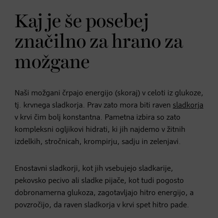
Kaj je še posebej
značilno za hrano za
možgane
Naši možgani črpajo energijo (skoraj) v celoti iz glukoze,
tj. krvnega sladkorja. Prav zato mora biti raven
sladkorja
v krvi čim bolj konstantna. Pametna izbira so zato
kompleksni ogljikovi hidrati, ki jih najdemo v žitnih
izdelkih, stročnicah, krompirju, sadju in zelenjavi.
Enostavni sladkorji, kot jih vsebujejo sladkarije,
pekovsko pecivo ali sladke pijače, kot tudi pogosto
dobronamerna glukoza, zagotavljajo hitro energijo, a
povzročijo, da raven sladkorja v krvi spet hitro pade.