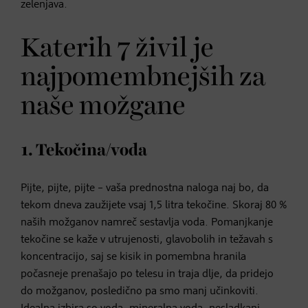
zelenjava.
Katerih 7 živil je
najpomembnejših za
naše možgane
1. Tekočina/voda
Pijte, pijte, pijte – vaša prednostna naloga naj bo, da
tekom dneva zaužijete vsaj 1,5 litra tekočine. Skoraj 80 %
naših možganov namreč sestavlja voda. Pomanjkanje
tekočine se kaže v utrujenosti, glavobolih in težavah s
koncentracijo, saj se kisik in pomembna hranila
počasneje prenašajo po telesu in traja dlje, da pridejo
do možganov, posledično pa smo manj učinkoviti.