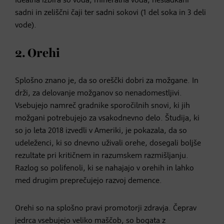
Idealna izbira so voda, mineralna voda, nesladkani
sadni in zeliščni čaji ter sadni sokovi (1 del soka in 3 deli
vode).
2. Orehi
Splošno znano je, da so oreščki dobri za možgane. In
drži, za delovanje možganov so nenadomestljivi.
Vsebujejo namreč gradnike sporočilnih snovi, ki jih
možgani potrebujejo za vsakodnevno delo. Študija, ki
so jo leta 2018 izvedli v Ameriki, je pokazala, da so
udeleženci, ki so dnevno uživali orehe, dosegali boljše
rezultate pri kritičnem in razumskem razmišljanju.
Razlog so polifenoli, ki se nahajajo v orehih in lahko
med drugim preprečujejo razvoj demence.
Orehi so na splošno pravi promotorji zdravja. Čeprav
jedrca vsebujejo veliko maščob, so bogata z