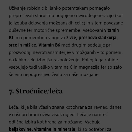
Uživanje robidnic bi lahko potemtakem pomagalo
preprečevati starostno pogojeno nevrodegeneracijo (kot
je izguba delovanja možganskih celic) in s tem povezane
duševne ter motorične spremembe. Vsebovani
vitamin
B1
ima pomembno vlogo za
živce, presnovo sladkorja,
srce in mišice. Vitamin B6
med drugim sodeluje pri
proizvodnji nevrotransmiterjev v možganih – to pomeni,
da lahko celo izboljša razpoloženje. Poleg tega robide
vsebujejo tudi veliko vitamina C in magnezija ter so zato
še eno nepogrešljivo živilo za naše možgane.
7. Stročnice/leča
Leča, ki je bila včasih znana kot »hrana za revne«, danes
v naši prehrani uživa visok ugled. Leča je namreč
odlična izbira kot hrana za možgane. Vsebuje
beljakovine, vitamine in minerale
, ki so potrebni za