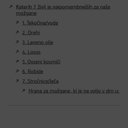
Katerih 7 živil je najpomembnejših za naše
možgane
1. Tekočina/voda
2. Orehi
3. Laneno olje
4. Losos
5. Ovseni kosmiči
6. Robide
7. Stročnice/leča
Hrana za možgane, ki je na voljo v dm-u: