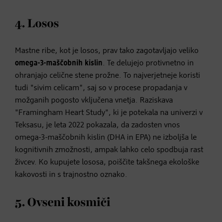
4. Losos
Mastne ribe, kot je losos, prav tako zagotavljajo veliko
omega-3-maščobnih kislin
. Te delujejo protivnetno in
ohranjajo celične stene prožne. To najverjetneje koristi
tudi "sivim celicam", saj so v procese propadanja v
možganih pogosto vključena vnetja. Raziskava
"Framingham Heart Study", ki je potekala na univerzi v
Teksasu, je leta 2022 pokazala, da zadosten vnos
omega-3-maščobnih kislin (DHA in EPA) ne izboljša le
kognitivnih zmožnosti, ampak lahko celo spodbuja rast
živcev. Ko kupujete lososa, poiščite takšnega ekološke
kakovosti in s trajnostno oznako.
5. Ovseni kosmiči