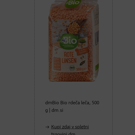
dmBio Bio rdeča leča, 500
g | dm.si
Kupi zdaj v spletni
trgovini dm