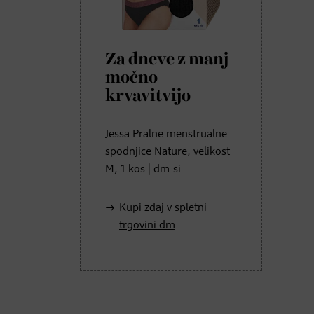
Za dneve z manj
močno
krvavitvijo
Jessa Pralne menstrualne
spodnjice Nature, velikost
M, 1 kos | dm.si
Kupi zdaj v spletni
trgovini dm