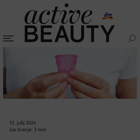
12. julij
2024
čas branja:
3
min