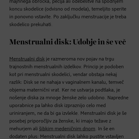
majhnega obročka, peclja ali odebelitve na spodnjem
koncu skodelice (odvisno od modela), temeljito sperite
in ponovno vstavite. Po zaključku menstruacije je treba
skodelico prekuhati.
Menstrualni disk: Udobje in še več
Menstrualni disk
je razmeroma nov pojav na trgu
trajnostnih menstrualnih izdelkov. Princip je podoben
kot pri menstrualni skodelici, vendar obstaja nekaj
razlik: Disk se ne nahaja v vaginalnem kanalu, temveč
objema maternični vrat. Ker ne ustvarja podtlaka, je
nošenje diska za mnoge ženske zelo udobno. Napredne
uporabnice pa lahko disk izpraznijo celo med
uriniranjem, ne da bi ga izvlekle. Menstrualni disk je še
posebej priporočljiv za ženske, ki imajo težave z
mehurjem ali
šibkim medeničnim dnom
. In še en
dodaten plus: Menstrualni disk lahko pustite vstavljen