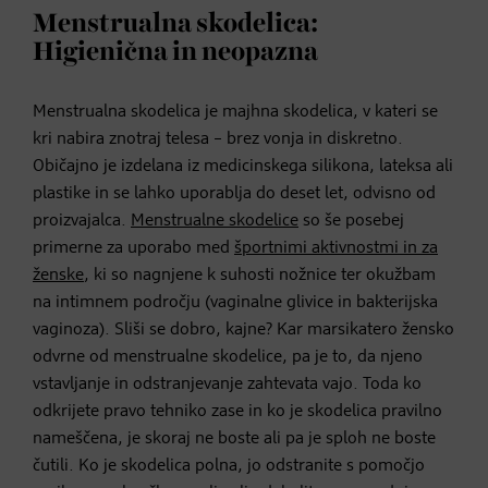
Menstrualna skodelica:
Higienična in neopazna
Menstrualna skodelica je majhna skodelica, v kateri se
kri nabira znotraj telesa – brez vonja in diskretno.
Običajno je izdelana iz medicinskega silikona, lateksa ali
plastike in se lahko uporablja do deset let, odvisno od
proizvajalca.
Menstrualne skodelice
so še posebej
primerne za uporabo med
športnimi aktivnostmi in za
ženske
, ki so nagnjene k suhosti nožnice ter okužbam
na intimnem področju (vaginalne glivice in bakterijska
vaginoza). Sliši se dobro, kajne? Kar marsikatero žensko
odvrne od menstrualne skodelice, pa je to, da njeno
vstavljanje in odstranjevanje zahtevata vajo. Toda ko
odkrijete pravo tehniko zase in ko je skodelica pravilno
nameščena, je skoraj ne boste ali pa je sploh ne boste
čutili. Ko je skodelica polna, jo odstranite s pomočjo