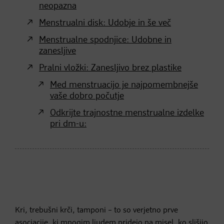
neopazna
Menstrualni disk: Udobje in še več
Menstrualne spodnjice: Udobne in
zanesljive
Pralni vložki: Zanesljivo brez plastike
Med menstruacijo je najpomembnejše
vaše dobro počutje
Odkrijte trajnostne menstrualne izdelke
pri dm-u:
Kri, trebušni krči, tamponi – to so verjetno prve
asociacije, ki mnogim ljudem pridejo na misel, ko slišijo