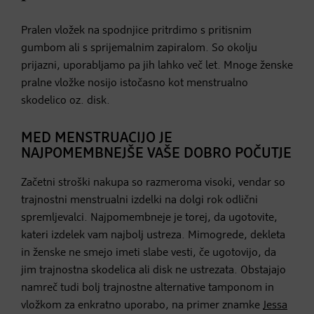
Pralen vložek na spodnjice pritrdimo s pritisnim
gumbom ali s sprijemalnim zapiralom. So okolju
prijazni, uporabljamo pa jih lahko več let. Mnoge ženske
pralne vložke nosijo istočasno kot menstrualno
skodelico oz. disk.
MED MENSTRUACIJO JE
NAJPOMEMBNEJŠE VAŠE DOBRO POČUTJE
Začetni stroški nakupa so razmeroma visoki, vendar so
trajnostni menstrualni izdelki na dolgi rok odlični
spremljevalci. Najpomembneje je torej, da ugotovite,
kateri izdelek vam najbolj ustreza. Mimogrede, dekleta
in ženske ne smejo imeti slabe vesti, če ugotovijo, da
jim trajnostna skodelica ali disk ne ustrezata. Obstajajo
namreč tudi bolj trajnostne alternative tamponom in
vložkom za enkratno uporabo, na primer znamke
Jessa