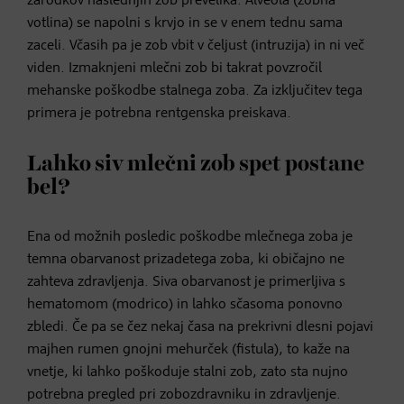
zarodkov naslednjih zob prevelika. Alveola (zobna
votlina) se napolni s krvjo in se v enem tednu sama
zaceli. Včasih pa je zob vbit v čeljust (intruzija) in ni več
viden. Izmaknjeni mlečni zob bi takrat povzročil
mehanske poškodbe stalnega zoba. Za izključitev tega
primera je potrebna rentgenska preiskava.
Lahko siv mlečni zob spet postane
bel?
Ena od možnih posledic poškodbe mlečnega zoba je
temna obarvanost prizadetega zoba, ki običajno ne
zahteva zdravljenja. Siva obarvanost je primerljiva s
hematomom (modrico) in lahko sčasoma ponovno
zbledi. Če pa se čez nekaj časa na prekrivni dlesni pojavi
majhen rumen gnojni mehurček (fistula), to kaže na
vnetje, ki lahko poškoduje stalni zob, zato sta nujno
potrebna pregled pri zobozdravniku in zdravljenje.