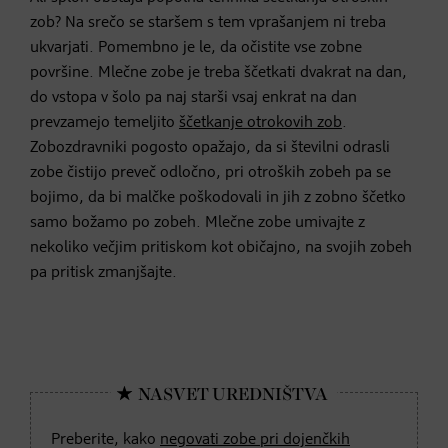
zob? Na srečo se staršem s tem vprašanjem ni treba
ukvarjati. Pomembno je le, da očistite vse zobne
površine. Mlečne zobe je treba ščetkati dvakrat na dan,
do vstopa v šolo pa naj starši vsaj enkrat na dan
prevzamejo temeljito
ščetkanje otrokovih zob
.
Zobozdravniki pogosto opažajo, da si številni odrasli
zobe čistijo preveč odločno, pri otroških zobeh pa se
bojimo, da bi malčke poškodovali in jih z zobno ščetko
samo božamo po zobeh. Mlečne zobe umivajte z
nekoliko večjim pritiskom kot običajno, na svojih zobeh
pa pritisk zmanjšajte.
Preberite, kako
negovati zobe pri dojenčkih