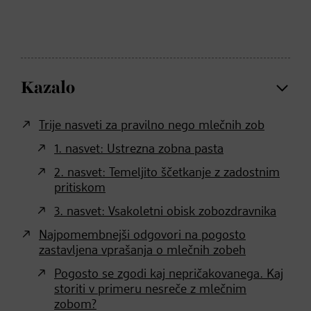
Kazalo
Trije nasveti za pravilno nego mlečnih zob
1. nasvet: Ustrezna zobna pasta
2. nasvet: Temeljito ščetkanje z zadostnim
pritiskom
3. nasvet: Vsakoletni obisk zobozdravnika
Najpomembnejši odgovori na pogosto
zastavljena vprašanja o mlečnih zobeh
Pogosto se zgodi kaj nepričakovanega. Kaj
storiti v primeru nesreče z mlečnim
zobom?