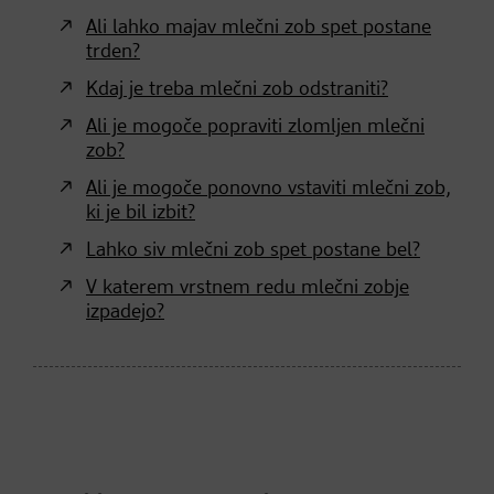
Ali lahko majav mlečni zob spet postane
trden?
Kdaj je treba mlečni zob odstraniti?
Ali je mogoče popraviti zlomljen mlečni
zob?
Ali je mogoče ponovno vstaviti mlečni zob,
ki je bil izbit?
Lahko siv mlečni zob spet postane bel?
V katerem vrstnem redu mlečni zobje
izpadejo?