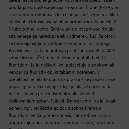
zavira razvoj zobne gnilobe. Kot na svoji spletni strani
poudarja Evropska agencija za varnost hrane (EFSA), bi
si s fluoridom škodovali le, če bi ga zaužili v zelo velikih
količinah. Odrasla oseba bi na primer morala pojesti 2–
3 tube zobne kreme. Zanj velja isto kot povsod drugje –
strupenega ga naredi prevelik odmerek. Tudi če otroci
še ne znajo izpljuniti zobne kreme, to ni nič hudega.
Predvideva se, da pogoltnejo približno med 20 in 40 %
zobne kreme. Če jim ne dajemo dodatnih tablet s
fluoridom, je to neškodljivo, pojasnjujejo strokovnjaki.
Vendar pa fluorid v obliki tablet ni potreben. V
preteklosti je bila to običajna praksa – še preden so se
pojavili prvi mlečni zobje. Ideja je bila, da bi se na ta
način sklenina preventivno okrepila že med
oblikovanjem zoba v čeljusti. Danes vemo, da je lokalni
učinek, npr. pri ščetkanju zob z zobno kremo s
fluoridom, veliko pomembnejši, zato zobozdravniki
priporočajo uporabo otroške zobne kreme, ki vsebuje