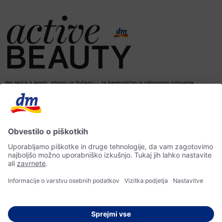
dm revija o lepoti, zdravju in življenju – za harmonično in odgovorno sobivanje.
dm spletna trgovina
Kontakt
ACTIVE BEAUTY revija
Impresum
Izjava o varstvu osebnih podatkov
Izjava o dostopnosti
UI-smernice