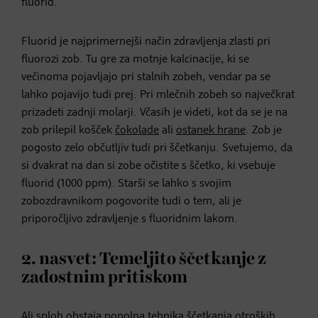
fluorid.
Fluorid je najprimernejši način zdravljenja zlasti pri
fluorozi zob. Tu gre za motnje kalcinacije, ki se
večinoma pojavljajo pri stalnih zobeh, vendar pa se
lahko pojavijo tudi prej. Pri mlečnih zobeh so največkrat
prizadeti zadnji molarji. Včasih je videti, kot da se je na
zob prilepil košček
čokolade
ali
ostanek hrane
. Zob je
pogosto zelo občutljiv tudi pri ščetkanju. Svetujemo, da
si dvakrat na dan si zobe očistite s ščetko, ki vsebuje
fluorid (1000 ppm). Starši se lahko s svojim
zobozdravnikom pogovorite tudi o tem, ali je
priporočljivo zdravljenje s fluoridnim lakom.
2. nasvet: Temeljito ščetkanje z
zadostnim pritiskom
Ali sploh obstaja popolna tehnika ščetkanja otroških