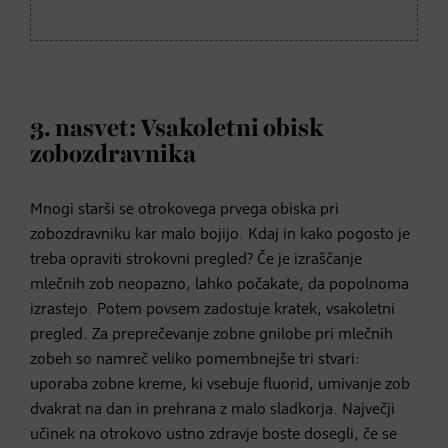
3. nasvet: Vsakoletni obisk
zobozdravnika
Mnogi starši se otrokovega prvega obiska pri
zobozdravniku kar malo bojijo. Kdaj in kako pogosto je
treba opraviti strokovni pregled? Če je izraščanje
mlečnih zob neopazno, lahko počakate, da popolnoma
izrastejo. Potem povsem zadostuje kratek, vsakoletni
pregled. Za preprečevanje zobne gnilobe pri mlečnih
zobeh so namreč veliko pomembnejše tri stvari:
uporaba zobne kreme, ki vsebuje fluorid, umivanje zob
dvakrat na dan in prehrana z malo sladkorja. Največji
učinek na otrokovo ustno zdravje boste dosegli, če se