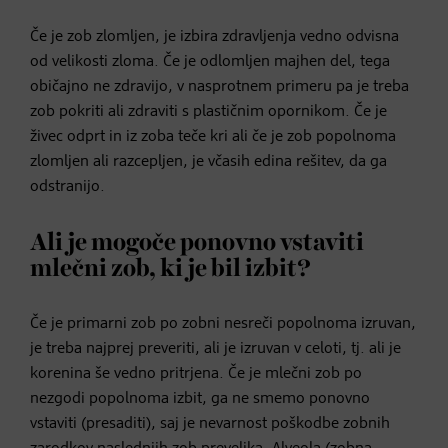
Če je zob zlomljen, je izbira zdravljenja vedno odvisna
od velikosti zloma. Če je odlomljen majhen del, tega
običajno ne zdravijo, v nasprotnem primeru pa je treba
zob pokriti ali zdraviti s plastičnim opornikom. Če je
živec odprt in iz zoba teče kri ali če je zob popolnoma
zlomljen ali razcepljen, je včasih edina rešitev, da ga
odstranijo.
Ali je mogoče ponovno vstaviti
mlečni zob, ki je bil izbit?
Če je primarni zob po zobni nesreči popolnoma izruvan,
je treba najprej preveriti, ali je izruvan v celoti, tj. ali je
korenina še vedno pritrjena. Če je mlečni zob po
nezgodi popolnoma izbit, ga ne smemo ponovno
vstaviti (presaditi), saj je nevarnost poškodbe zobnih