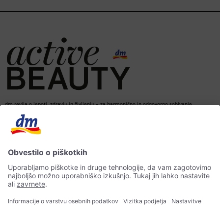
dm revija o lepoti, zdravju in življenju – za harmonično in odgovorno sobivanje.
dm spletna trgovina
Kontakt
ACTIVE BEAUTY revija
Impresum