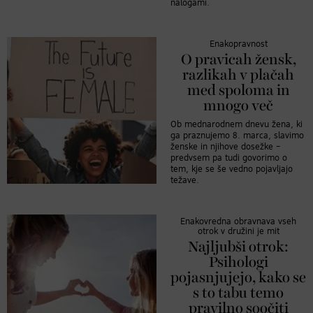
nalogami.
Enakopravnost
O pravicah žensk,
razlikah v plačah
med spoloma in
mnogo več
Ob mednarodnem dnevu žena, ki
ga praznujemo 8. marca, slavimo
ženske in njihove dosežke –
predvsem pa tudi govorimo o
tem, kje se še vedno pojavljajo
težave.
Enakovredna obravnava vseh
otrok v družini je mit
Najljubši otrok:
Psihologi
pojasnjujejo, kako se
s to tabu temo
pravilno soočiti