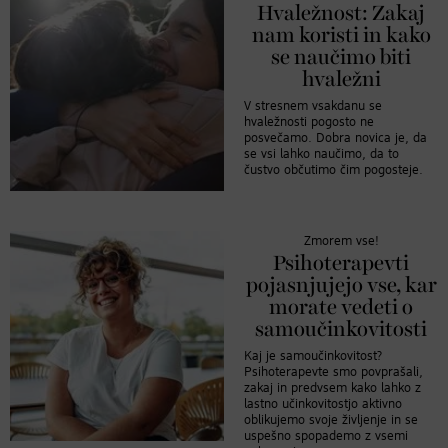
Hvaležnost: Zakaj
nam koristi in kako
se naučimo biti
hvaležni
V stresnem vsakdanu se
hvaležnosti pogosto ne
posvečamo. Dobra novica je, da
se vsi lahko naučimo, da to
čustvo občutimo čim pogosteje.
Zmorem vse!
Psihoterapevti
pojasnjujejo vse, kar
morate vedeti o
samoučinkovitosti
Kaj je samoučinkovitost?
Psihoterapevte smo povprašali,
zakaj in predvsem kako lahko z
lastno učinkovitostjo aktivno
oblikujemo svoje življenje in se
uspešno spopademo z vsemi