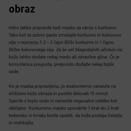
obraz
Hitro lahko pripravite tudi masko za obraz s kurkumo.
Tako kot za zobno pasto zmešajte kurkumo in kokosovo
olje v razmerju 1:2 – 2 čajni žlički kurkume in 1 čajno
žličko kokosovega olja. Za še več blagodejnih učinkov na
kožo lahko dodate nekaj medu ali zdravilne gline. Če je
konsistenca pregosta, preprosto dodajte nekaj tople
vode.
Ko je maska pripravljena, jo enakomerno nanesite na
očiščeno kožo obraza in pustite delovati 15 minut.
Sperite s toplo vodo in nanesite negovalne izdelke kot
običajno. Kurkumino masko uporabite 1-krat do 2-krat
tedensko in kmalu boste opazili, da koža postaja čistejša
in mehkejša.