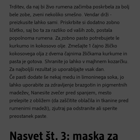
Trditev, da naj bi živo rumena začimba poskrbela za bolj
bele zobe, zveni nekoliko smešno. Vendar drži -
preizkusite lahko sami. Priskrbite si dodatno zobno
ščetko, saj bo ta za razliko od vaših zob, postala
popolnoma rumena. Za
zobno pasto​ potrebujete le
kurkumo in kokosovo olje. Zmešajte 1 čajno žličko
kokosovega olja z dvema čajnima žličkama kurkume in
pasta je gotova. Shranite jo lahko v majhnem kozarčku.
Za najboljši rezultat jo uporabljajte vsak dan.
Če pasti dodate še nekaj medu in limoninega soka, jo
lahko uporabite za zdravljenje brazgotin in pigmentnih
madežev
.
Nanesite zvečer pred spanjem, mesto
prelepite z obližem (da zaščitite oblačila in tkanine pred
rumenimi madeži), zjutraj pa odstranite ali sperite
preostanek paste.
Nasvet št. 3: maska za