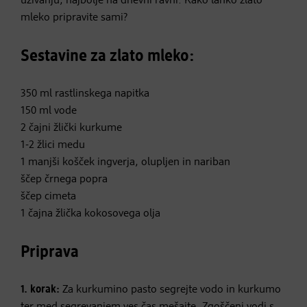
uživanju, najbolje na dnevni ravni. Kako lahko zlato
mleko pripravite sami?
Sestavine za zlato mleko:
350 ml rastlinskega napitka
150 ml vode
2 čajni žlički kurkume
1-2 žlici medu
1 manjši košček ingverja, olupljen in nariban
ščep črnega popra
ščep cimeta
1 čajna žlička kokosovega olja
Priprava
1. korak:
Za kurkumino pasto segrejte vodo in kurkumo
ter med segrevanjem ves čas mešajte. Zgoščeni vodi s