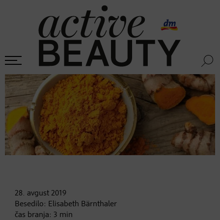
28. avgust
2019
Besedilo:
Elisabeth Bärnthaler
čas branja:
3
min