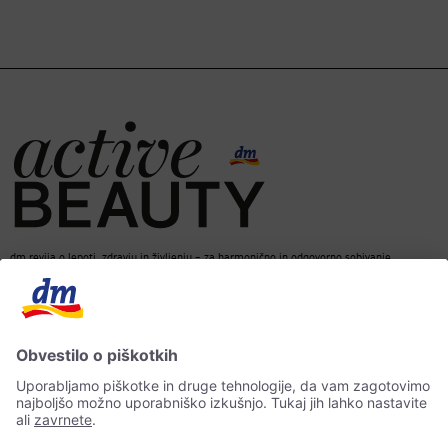
dm revija o lepoti, zdravju in življenju – za harmonično in odgovorno sobivanje.