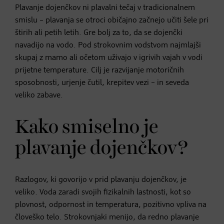
Plavanje dojenčkov ni plavalni tečaj v tradicionalnem
smislu – plavanja se otroci običajno začnejo učiti šele pri
štirih ali petih letih. Gre bolj za to, da se dojenčki
navadijo na vodo. Pod strokovnim vodstvom najmlajši
skupaj z mamo ali očetom uživajo v igrivih vajah v vodi
prijetne temperature. Cilj je razvijanje motoričnih
sposobnosti, urjenje čutil, krepitev vezi – in seveda
veliko zabave.
Kako smiselno je
plavanje dojenčkov?
Razlogov, ki govorijo v prid plavanju dojenčkov, je
veliko. Voda zaradi svojih fizikalnih lastnosti, kot so
plovnost, odpornost in temperatura, pozitivno vpliva na
človeško telo. Strokovnjaki menijo, da redno plavanje