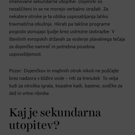
imenovane sekundarne utopitve. Dojenčki so
nezaščiteni in se ne morejo verbalno izražati. Za
nekatere otroke je ta oblika usposabljanja lahko
travmatična izkušnja. Hkrati pa takšne programe
pogosto ponujajo ljudje brez ustrezne izobrazbe. V
številnih evropskih državah za vodenje plavalnega tečaja
za dojenčke namreč ni potrebna posebna
usposobljenost.
Pozor: Dojenčkov in majhnih otrok nikoli ne puščajte
brez nadzora v bližini vode – niti za trenutek. To velja
tudi za otroška igrala, kopalne kadi, bazene, sodčke za
dež in vrtne ribnike.
Kaj je sekundarna
utopitev?