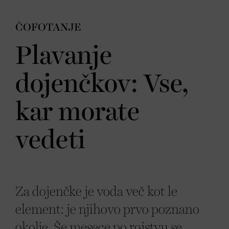
ČOFOTANJE
Plavanje
dojenčkov: Vse,
kar morate
vedeti
Za dojenčke je voda več kot le
element: je njihovo prvo poznano
okolje. Še mesece po rojstvu se