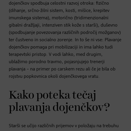
dojenčkov spodbuja celostni razvoj otroka: fizično
(dihanje, srčno-žilni sistem, kosti, mišice, krepitev
imunskega sistema), motorično (tridimenzionalni
gibalni dražljaji, intenziven stik kože s starši), duševno
(spodbujanje povezovanja različnih področij možganov)
ter čustveno in socialno zorenje. In to še ni vse: Plavanje
dojenčkov pomaga pri mobilizaciji in ima lahko tudi
terapevtski pristop. V vodi lahko, med drugim,
ublažimo porodno travmo, pojasnjujejo trenerji
plavanja – na primer po carskem rezu ali če je bila ob
rojstvu popkovnica okoli dojenčkovega vratu.
Kako poteka tečaj
plavanja dojenčkov?
Starši se učijo različnih prijemov v položaju na trebuhu