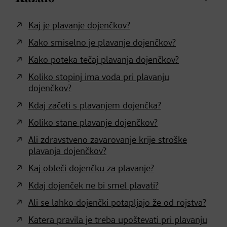
Kaj je plavanje dojenčkov?
Kako smiselno je plavanje dojenčkov?
Kako poteka tečaj plavanja dojenčkov?
Koliko stopinj ima voda pri plavanju
dojenčkov?
Kdaj začeti s plavanjem dojenčka?
Koliko stane plavanje dojenčkov?
Ali zdravstveno zavarovanje krije stroške
plavanja dojenčkov?
Kaj obleči dojenčku za plavanje?
Kdaj dojenček ne bi smel plavati?
Ali se lahko dojenčki potapljajo že od rojstva?
Katera pravila je treba upoštevati pri plavanju