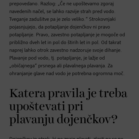
prepovedano. Razlog: „Če ne upoštevamo zgoraj
navedenih načel, se lahko razvije strah pred vodo.
Tveganje zadušitve pa je zelo veliko.“ Strokovnjaki
pojasnjujejo, da potapljanje dojenčkov ni pravo
potapljanje. Pravo, zavestno potapljanje je mogoče od
približno dveh let in pol do štirih let in pol. Od takrat
naprej lahko otrok zavestno nadzoruje svoje dihanje.
Plavanje pod vodo, tj. potapljanje, je lažje od
„običajnega“ prsnega ali plavalnega plavanja. Za
ohranjanje glave nad vodo je potrebna ogromna moč.
Katera pravila je treba
upoštevati pri
plavanju dojenčkov?