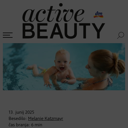
13. junij
2025
Besedilo:
Melanie Katzmayr
čas branja:
6
min