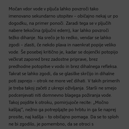
Močan vdor vode v pljuča lahko povzroči tako
imenovano sekundarno utopitev – običajno nekaj ur po
dogodku, na primer ponoči. Zaradi tega se v pljučih
nabere tekočina (pljučni edem), kar lahko povzroči
težko dihanje. Na srečo je to redko, vendar se lahko
zgodi – zlasti, če nekdo plava in naenkrat popije veliko
vode. Še posebej kritično je, kadar se dojenčki potopijo
večkrat zapored brez zadostne priprave, brez
predhodne potopitve v vodo in brez dihalnega refleksa.
Takrat se lahko zgodi, da se glasilke skrčijo in dihalne
poti zaprejo – otrok ne more več dihati. V takih primerih
je treba takoj začeti z ukrepi oživljanja. Starši ne smejo
podcenjevati niti domnevno blagega požiranja vode.
Takoj pojdite k otroku, pomirjujoče recite: „Močno
kašljaj“, nežno ga potrepljajte po hrbtu in ga še naprej
prosite, naj kašlja – to običajno pomaga. Da se to sploh
ne bi zgodilo, je pomembno, da se otroci s