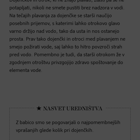
Dojenčkov in otrok, ki ne znajo plavati, zlasti pa se ne
potapljati, nikoli ne smete pustiti brez nadzora v vodi.
Na tečajih plavanja za dojenčke se starši naučijo
posebnih prijemov, s katerimi lahko otrokovo glavo
varno držijo nad vodo, tako da usta in nos ostanejo
prosta. Prav tako dojenčki in otroci med plavanjem ne
smejo požirati vode, saj lahko to hitro povzroči strah
pred vodo. Pomembno je tudi, da starši otrokom že v
zgodnjem otroštvu privzgojijo zdravo spoštovanje do
elementa vode.
Z babico smo se pogovarjali o najpomembnejših
vprašanjih glede kolik pri dojenčkih.