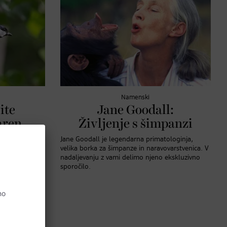
Namenski
ite
Jane Goodall:
aren
Življenje s šimpanzi
ice
Jane Goodall je legendarna primatologinja,
velika borka za šimpanze in naravovarstvenica. V
ostor, kjer
nadaljevanju z vami delimo njeno ekskluzivno
dgovorili bomo
sporočilo.
vami delili