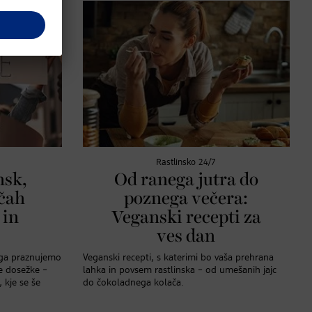
Rastlinsko 24/7
nsk,
Od ranega jutra do
ačah
poznega večera:
 in
Veganski recepti za
ves dan
ga praznujemo
Veganski recepti, s katerimi bo vaša prehrana
ve dosežke –
lahka in povsem rastlinska – od umešanih jajc
 kje se še
do čokoladnega kolača.