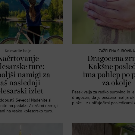
Kolesarite bolje
ZAŽELENA SUROVINA
Načrtovanje
Dragocena zr
lesarske ture:
Kakšne posled
oljši namigi za
ima pohlep po 
aš naslednji
za okolje
lesarski izlet
Pesek velja za redko surovino in je
dragocen, da je peščena mafija uk
dopust? Seveda! Nadenite si
plaže – z uničujočimi posledicami 
isnite na pedala: Z našimi namigi
jeni na vsako kolesarsko turo.