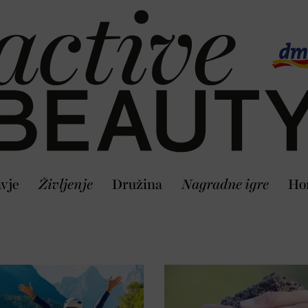
vje
Življenje
Družina
Nagradne igre
Ho