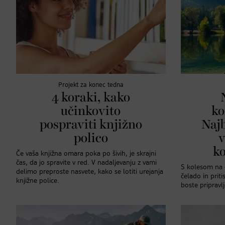
Projekt za konec tedna
4 koraki, kako
učinkovito
ko
pospraviti knjižno
Najb
polico
v
ko
Če vaša knjižna omara poka po šivih, je skrajni
čas, da jo spravite v red. V nadaljevanju z vami
S kolesom na 
delimo preproste nasvete, kako se lotiti urejanja
čelado in prit
knjižne police.
boste pripravl