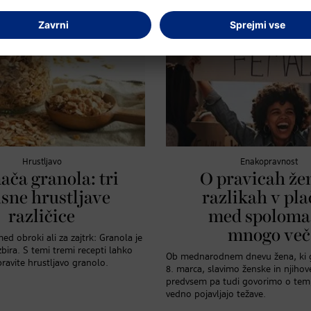
Hrustljavo
Enakopravnost
ča granola: tri
O pravicah že
sne hrustljave
razlikah v pl
različice
med spoloma
mnogo več
ed obroki ali za zajtrk: Granola je
bira. S temi tremi recepti lahko
Ob mednarodnem dnevu žena, ki 
ravite hrustljavo granolo.
8. marca, slavimo ženske in njiho
predvsem pa tudi govorimo o tem,
vedno pojavljajo težave.