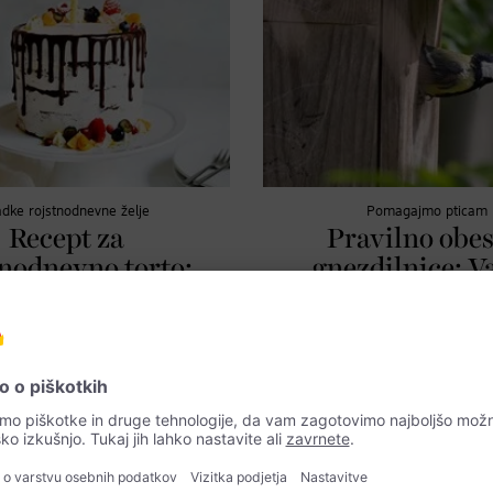
adke rojstnodnevne želje
Pomagajmo pticam
Recept za
Pravilno obes
tnodnevno torto:
gnezdilnice: V
 čokoladna torta
prostor za pt
z limoninim
Gnezdilnice pticam nudijo varen pr
prelivom
lahko skrbijo za svoje mladiče. O
na najpomembnješa vprašanja in z 
arska mojstrica Theresa Jahoda je
nasvete.
 ACTIVE BEAUTY pripravila
 za mini tortico z „vau“ učinkom!