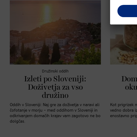
Družinski oddih
Izleti po Sloveniji:
Doma
Doživetja za vso
oku
družino
Oddih v Sloveniji: Naj gre za doživetja v naravi ali
Kot prigrizek m
čofotanje v morju – med oddihom v Sloveniji in
vedno dobra iz
odkrivanjem domačih krajev vam zagotovo ne bo
enostavno prip
dolgčas.