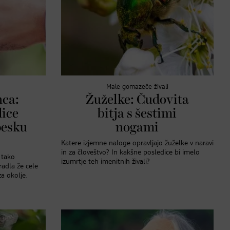
Male gomazeče živali
nca:
Žuželke: Čudovita
ice
bitja s šestimi
pesku
nogami
Katere izjemne naloge opravljajo žuželke v naravi
in za človeštvo? In kakšne posledice bi imelo
 tako
izumrtje teh imenitnih živali?
radla že cele
za okolje.