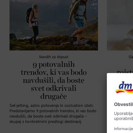
Navdih za dopust
Sl
9 potovalnih
trendov, ki vas bodo
rojs
navdušili, da boste
Mini
svet odkrivali
drugače
Set-jetting, astro potovanja in coolcation izleti:
Nemška slaščič
Predstavljamo 9 potovalnih trendov, ki vas bodo
ekskluzivno za
navdušili, da boste svet odkrivali drugače –
poseben recept
skupaj s konkretnimi predlogi destinacij.