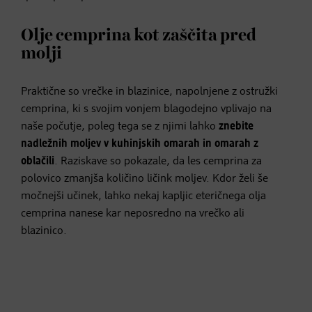
Olje cemprina kot zaščita pred
molji
Praktične so vrečke in blazinice, napolnjene z ostružki
cemprina, ki s svojim vonjem blagodejno vplivajo na
naše počutje, poleg tega se z njimi lahko
znebite
nadležnih moljev v kuhinjskih omarah in omarah z
oblačili
. Raziskave so pokazale, da les cemprina za
polovico zmanjša količino ličink moljev. Kdor želi še
močnejši učinek, lahko nekaj kapljic eteričnega olja
cemprina nanese kar neposredno na vrečko ali
blazinico.