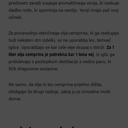
predvsem zaradi svojega aromatičnega vonja, ki vsebuje
sladko noto, ki spominja na vaniljo. Vonji imajo pač svoj
učinek.
Za proizvodnjo eteričnega olja cemprina, ki ga vsebujejo
tudi nekateri dm izdelki, se ne uporablja les, temveč
iglice. Uporabljajo se kar cele veje skupaj s storži.
Za 1
liter olja cemprina je potrebna kar 1 tona vej
. Iz iglic ga
pridobivajo s postopkom destilacije z vodno paro, ki
ščiti dragocene sestavine.
Ne samo, da olje in les cemprina prijetno dišita,
obstajajo še drugi razlogi, zakaj ju je smiselno imeti
doma: