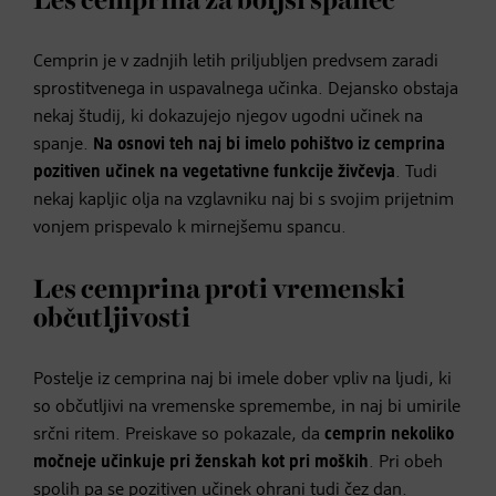
Les cemprina za boljši spanec
Cemprin je v zadnjih letih priljubljen predvsem zaradi
sprostitvenega in uspavalnega učinka. Dejansko obstaja
nekaj študij, ki dokazujejo njegov ugodni učinek na
spanje.
Na osnovi teh naj bi imelo pohištvo iz cemprina
pozitiven učinek na vegetativne funkcije živčevja
. Tudi
nekaj kapljic olja na vzglavniku naj bi s svojim prijetnim
vonjem prispevalo k mirnejšemu spancu.
Les cemprina proti vremenski
občutljivosti
Postelje iz cemprina naj bi imele dober vpliv na ljudi, ki
so občutljivi na vremenske spremembe, in naj bi umirile
srčni ritem. Preiskave so pokazale, da
cemprin nekoliko
močneje učinkuje pri ženskah kot pri moških
. Pri obeh
spolih pa se pozitiven učinek ohrani tudi čez dan.