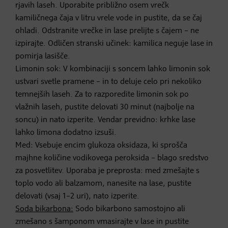
rjavih laseh. Uporabite približno osem vrečk
kamiličnega čaja v litru vrele vode in pustite, da se čaj
ohladi. Odstranite vrečke in lase prelijte s čajem – ne
izpirajte. Odličen stranski učinek: kamilica neguje lase in
pomirja lasišče.
Limonin sok: V kombinaciji s soncem lahko limonin sok
ustvari svetle pramene – in to deluje celo pri nekoliko
temnejših laseh. Za to razporedite limonin sok po
vlažnih laseh, pustite delovati 30 minut (najbolje na
soncu) in nato izperite. Vendar previdno: krhke lase
lahko limona dodatno izsuši.
Med: Vsebuje encim glukoza oksidaza, ki sprošča
majhne količine vodikovega peroksida – blago sredstvo
za posvetlitev. Uporaba je preprosta: med zmešajte s
toplo vodo ali balzamom, nanesite na lase, pustite
delovati (vsaj 1–2 uri), nato izperite.
Soda bikarbona:
Sodo bikarbono samostojno ali
zmešano s šamponom vmasirajte v lase in pustite