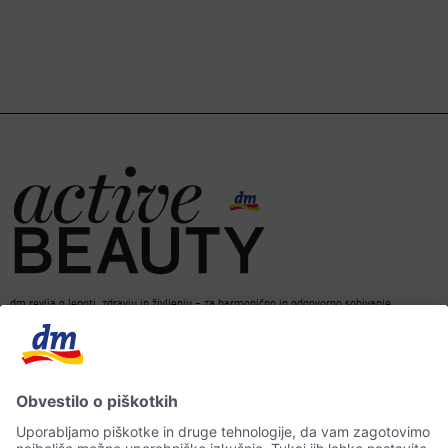
dm revija o lepoti, zdravju in življenju – za harmonično in odgovorno sobivanje.