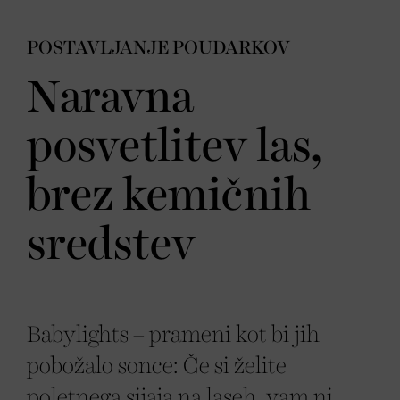
POSTAVLJANJE POUDARKOV
Naravna
posvetlitev las,
brez kemičnih
sredstev
Babylights – prameni kot bi jih
pobožalo sonce: Če si želite
poletnega sijaja na laseh, vam ni