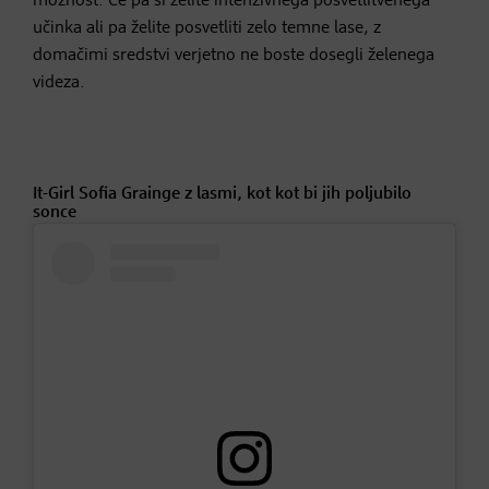
možnost. Če pa si želite intenzivnega posvetlitvenega
učinka ali pa želite posvetliti zelo temne lase, z
domačimi sredstvi verjetno ne boste dosegli želenega
videza.
It-Girl Sofia Grainge z lasmi, kot kot bi jih poljubilo
sonce