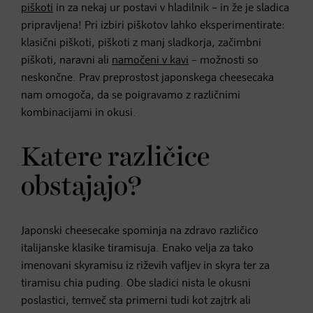
piškoti
in za nekaj ur postavi v hladilnik – in že je sladica
pripravljena! Pri izbiri piškotov lahko eksperimentirate:
klasični piškoti, piškoti z manj sladkorja, začimbni
piškoti, naravni ali
namočeni v kavi
– možnosti so
neskončne. Prav preprostost japonskega cheesecaka
nam omogoča, da se poigravamo z različnimi
kombinacijami in okusi.
Katere različice
obstajajo?
Japonski cheesecake spominja na zdravo različico
italijanske klasike tiramisuja. Enako velja za tako
imenovani skyramisu iz riževih vafljev in skyra ter za
tiramisu chia puding. Obe sladici nista le okusni
poslastici, temveč sta primerni tudi kot zajtrk ali