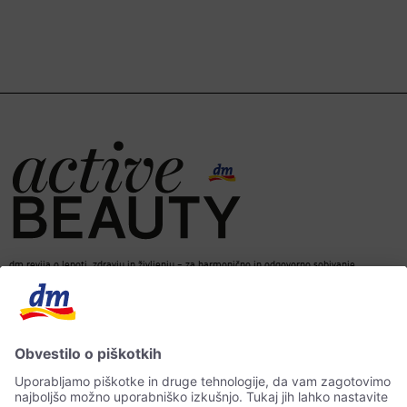
dm revija o lepoti, zdravju in življenju – za harmonično in odgovorno sobivanje.