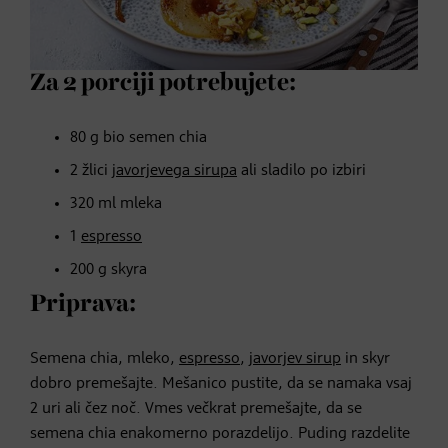
Za 2 porciji potrebujete:
80 g bio semen chia
2 žlici
javorjevega sirupa
ali sladilo po izbiri
320 ml mleka
1
espresso
200 g skyra
Priprava:
Semena chia, mleko,
espresso
,
javorjev sirup
in skyr
dobro premešajte. Mešanico pustite, da se namaka vsaj
2 uri ali čez noč. Vmes večkrat premešajte, da se
semena chia enakomerno porazdelijo. Puding razdelite