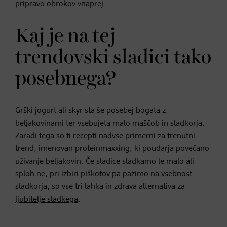
pripravo obrokov vnaprej
.
Kaj je na tej
trendovski sladici tako
posebnega?
Grški jogurt ali skyr sta še posebej bogata z
beljakovinami ter vsebujeta malo maščob in sladkorja.
Zaradi tega so ti recepti nadvse primerni za trenutni
trend, imenovan proteinmaxxing, ki poudarja povečano
uživanje beljakovin. Če sladice sladkamo le malo ali
sploh ne, pri
izbiri piškotov
pa pazimo na vsebnost
sladkorja, so vse tri lahka in zdrava alternativa za
ljubitelje sladkega
.