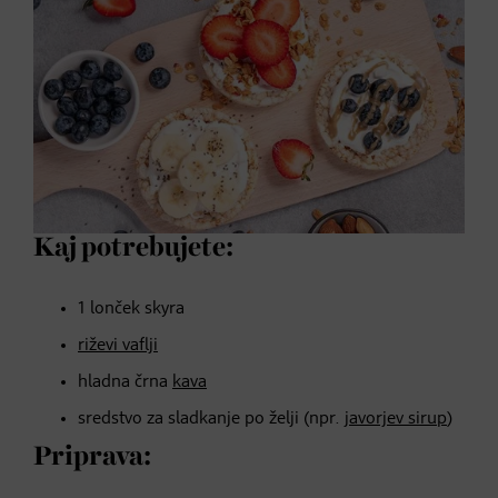
Kaj potrebujete:
1 lonček skyra
riževi vaflji
hladna črna
kava
sredstvo za sladkanje po želji (npr.
javorjev sirup
)
Priprava: