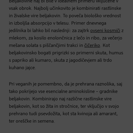
Beljakovine naj bi bile v idealnem primeru vključene v
vsak obrok. Najbolj učinkovito je kombinirati rastlinske
in živalske vire beljakovin. To poveča biološko vrednost
in izboljša absorpcijo v telesu. Primer dnevnega
jedilnika bi lahko bil naslednji: za zajtrk
ovseni kosmiči
z
mlekom, za kosilo enolončnica z lečo in ribo, za večerjo
mešana solata s piščančjimi trakci in
čičeriko
. Kot
beljakovinsko bogati prigrizki so primerni skuta, humus
s papriko ali kumaro, skuta z jagodičevjem ali trdo
kuhano jajce.
Pri veganih je pomembno, da je prehrana raznolika, saj
tako pokrijejo vse esencialne aminokisline – gradnike
beljakovin. Kombinirajo naj različne rastlinske vire
beljakovin, kot so žita in stročnice, ter vključijo v svojo
prehrano tudi psevdožita, kot sta kvinoja ali amarant,
ter oreščke in semena.