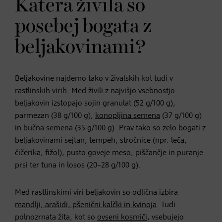
Katera živila so
posebej bogata z
beljakovinami?
Beljakovine najdemo tako v živalskih kot tudi v
rastlinskih virih. Med živili z najvišjo vsebnostjo
beljakovin izstopajo sojin granulat (52 g/100 g),
parmezan (38 g/100 g),
konopljina semena
(37 g/100 g)
in bučna semena (35 g/100 g). Prav tako so zelo bogati z
beljakovinami sejtan, tempeh, stročnice (npr. leča,
čičerika, fižol), pusto goveje meso, piščančje in puranje
prsi ter tuna in losos (20–28 g/100 g).
Med rastlinskimi viri beljakovin so odlična izbira
mandlji, arašidi, pšenični kalčki in kvinoja
. Tudi
polnozrnata žita, kot so
ovseni kosmiči
, vsebujejo