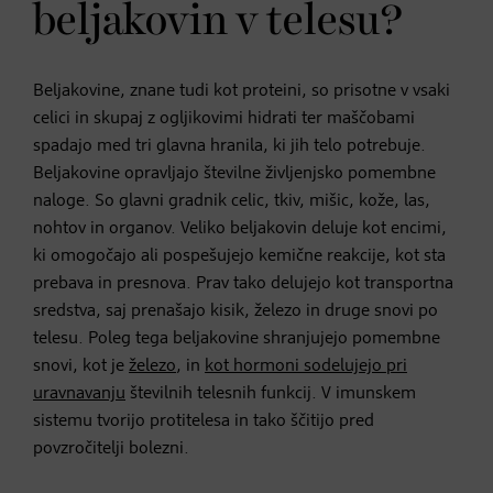
beljakovin v telesu?
Beljakovine, znane tudi kot proteini, so prisotne v vsaki
celici in skupaj z ogljikovimi hidrati ter maščobami
spadajo med tri glavna hranila, ki jih telo potrebuje.
Beljakovine opravljajo številne življenjsko pomembne
naloge. So glavni gradnik celic, tkiv, mišic, kože, las,
nohtov in organov. Veliko beljakovin deluje kot encimi,
ki omogočajo ali pospešujejo kemične reakcije, kot sta
prebava in presnova. Prav tako delujejo kot transportna
sredstva, saj prenašajo kisik, železo in druge snovi po
telesu. Poleg tega beljakovine shranjujejo pomembne
snovi, kot je
železo
, in
kot hormoni sodelujejo pri
uravnavanju
številnih telesnih funkcij. V imunskem
sistemu tvorijo protitelesa in tako ščitijo pred
povzročitelji bolezni.