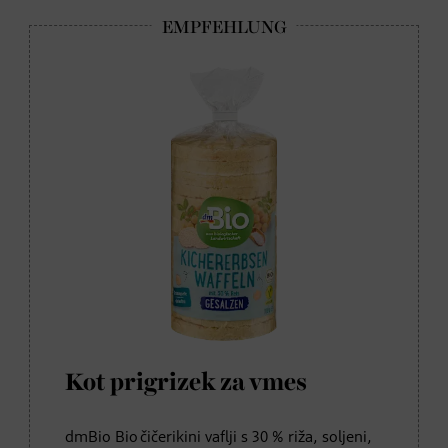
Kot prigrizek za vmes
dmBio Bio čičerikini vaflji s 30 % riža, soljeni,