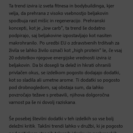
Ta trend izvira iz sveta fitnesa in bodybuildinga, kjer
velja, da prehrana z visoko vsebnostjo beljakovin
spodbuja rast mišic in regeneracijo. Prehranski
koncepti, kot je „low carb“, ta trend še dodatno
podpirajo, saj beljakovine izpostavljajo kot nasiten
makrohranilo. Po uredbi EU o zdravstvenih trditvah za
živila se lahko živilo označi kot „high protein“ le, če vsaj
20 odstotkov njegove energijske vrednosti izvira iz
beljakovin. Da bi dosegli ta delež in hkrati ohranili
privlačen okus, se izdelkom pogosto dodajajo dodatki,
kot so sladila ali umetne arome. Ti dodatki so pogosto
pod drobnogledom, saj obstaja sum, da lahko
povzročajo težave s prebavili, njihova dolgoročna
varnost pa še ni dovolj raziskana.
Še posebej številni dodatki v teh izdelkih so vse bolj
deležni kritik. Takšni trendi lahko v družbi, ki je pogosto