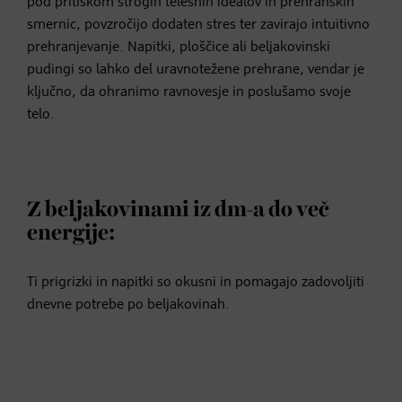
pod pritiskom strogih telesnih idealov in prehranskih
smernic, povzročijo dodaten stres ter zavirajo intuitivno
prehranjevanje. Napitki, ploščice ali beljakovinski
pudingi so lahko del uravnotežene prehrane, vendar je
ključno, da ohranimo ravnovesje in poslušamo svoje
telo.
Z beljakovinami iz dm-a do več
energije:
Ti prigrizki in napitki so okusni in pomagajo zadovoljiti
dnevne potrebe po beljakovinah.