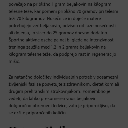
povečajo na približno 1 gram beljakovin na kilogram
telesne teže, kar pomeni približno 70 gramov pri telesni
teži 70 kilogramov. Nosečnice in doječe matere
potrebujejo več beljakovin, odvisno od faze nosečnosti
ali dojenja, in sicer do 25 gramov dnevno dodatno.
Športno aktivne osebe pa naj bi glede na intenzivnost
treninga zaužile med 1,2 in 2 grama beljakovin na
kilogram telesne teže, da podprejo rast in regeneracijo
mišic.
Za natančno določitev individualnih potreb v posamezni
življenjski fazi se posvetujte z zdravnikom, dietetikom ali
drugim prehranskim strokovnjakom. Pomembno je
vedeti, da lahko prekomeren vnos beljakovin
dolgoročno obremeni ledvice, zato je priporočljivo, da
se držite priporočenih količin.