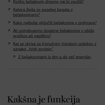
Koliko beljakovin dnevno naj bi zaužili?
Katera živila so posebej bogata z
beljakovinami?
Kako najbolje vključiti beljakovine v prehrano?
Ali potrebujemo dodatne beljakovine v obliki
praškov ali napitkov?
Kaj se skriva za trenutnim trendom izdelkov z
oznako „high protein“
Z beljakovinami iz dm-a do več energije:
Kakšna je funkcija