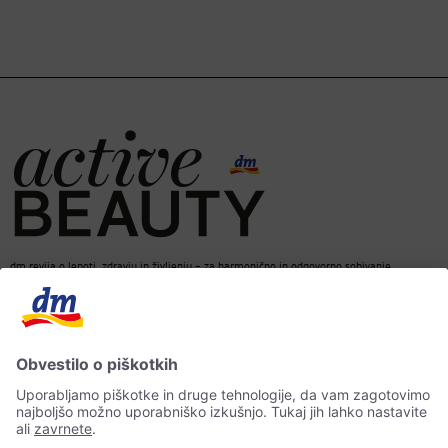
dm revija o lepoti, zdravju in življenju – za harmonično in odgovorno sobivanje.