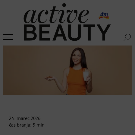
24. marec
2026
čas branja:
5
min