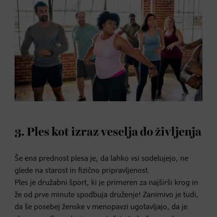
3. Ples kot izraz veselja do življenja
Še ena prednost plesa je, da lahko vsi sodelujejo, ne
glede na starost in fizično pripravljenost.
Ples je družabni šport, ki je primeren za najširši krog in
že od prve minute spodbuja druženje! Zanimivo je tudi,
da še posebej ženske v menopavzi ugotavljajo, da je