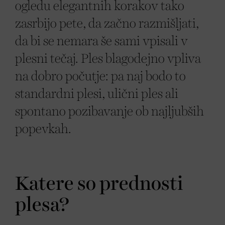
ogledu elegantnih korakov tako
zasrbijo pete, da začno razmišljati,
da bi se nemara še sami vpisali v
plesni tečaj. Ples blagodejno vpliva
na dobro počutje: pa naj bodo to
standardni plesi, ulični ples ali
spontano pozibavanje ob najljubših
popevkah.
Katere so prednosti
plesa?