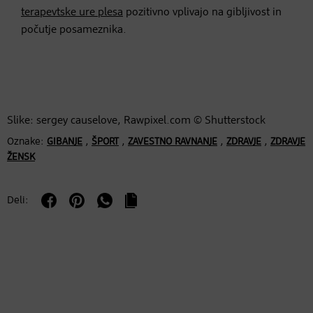
terapevtske ure plesa
pozitivno vplivajo na gibljivost in
počutje posameznika.
Slike: sergey causelove, Rawpixel.com © Shutterstock
Oznake:
,
,
,
,
GIBANJE
ŠPORT
ZAVESTNO RAVNANJE
ZDRAVJE
ZDRAVJE
ŽENSK
Deli: