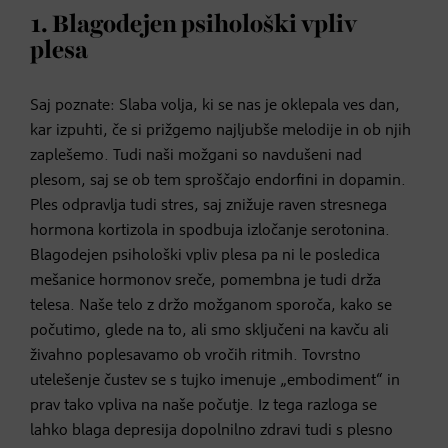
1. Blagodejen psihološki vpliv
plesa
Saj poznate: Slaba volja, ki se nas je oklepala ves dan,
kar izpuhti, če si prižgemo najljubše melodije in ob njih
zaplešemo. Tudi naši možgani so navdušeni nad
plesom, saj se ob tem sproščajo endorfini in dopamin.
Ples odpravlja tudi stres, saj znižuje raven stresnega
hormona kortizola in spodbuja izločanje serotonina.
Blagodejen psihološki vpliv plesa pa ni le posledica
mešanice hormonov sreče, pomembna je tudi drža
telesa. Naše telo z držo možganom sporoča, kako se
počutimo, glede na to, ali smo sključeni na kavču ali
živahno poplesavamo ob vročih ritmih. Tovrstno
utelešenje čustev se s tujko imenuje „embodiment“ in
prav tako vpliva na naše počutje. Iz tega razloga se
lahko blaga depresija dopolnilno zdravi tudi s plesno