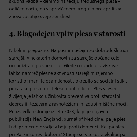
skupna vadba – denimo na tečaju trebušnega plesa –
odličen način, da v sproščenem krogu in brez pritiska
znova začutijo svojo ženskost.
4. Blagodejen vpliv plesa v starosti
Nikoli ni prepozno: Na plesnih tečajih so dobrodošli tudi
starejši, v nekaterih domovih za starejše občane celo
organizirajo plesne urice. Glede na zadnje raziskave
lahko namreč plesne aktivnosti starejšim izjemno
koristijo: manj je osamljenosti, okrepijo se socialni stiki,
prav tako pa so tudi telesno bolj gibčni. Ples v jeseni
življenja je lahko učinkovita preventiva proti starostni
depresiji, težavam z ravnotežjem in izgubi mišične moči.
Po izsledkih študije iz leta 2023, ki jo je objavila
publikacija New England Journal of Medicine, pa je ples
tudi primerno orodje v boju proti demenci. Kaj pa ples
pri Parkinsonovi bolezni? Študije so v teku, vsekakor pa