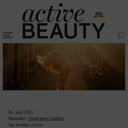
06. julij
2023
Besedilo:
Stephanie Lindner
čas branja:
2
min