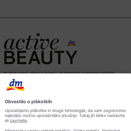
dm revija o lepoti, zdravju in življenju – za harmonično in odgovorno sobivanje.