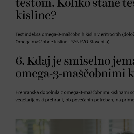
testom. Koliko stane t
kisline?
Test indeksa omega-3-maščobnih kislin v eritrocitih (dolo
Omega maščobne kisline - SYNEVO Slovenija
).
6. Kdaj je smiselno jem
omega-3-maščobnimi k
Prehranska dopolnila z omega-3-maščobnimi kislinami so
vegetarijanski prehrani, ob povečanih potrebah, na primer