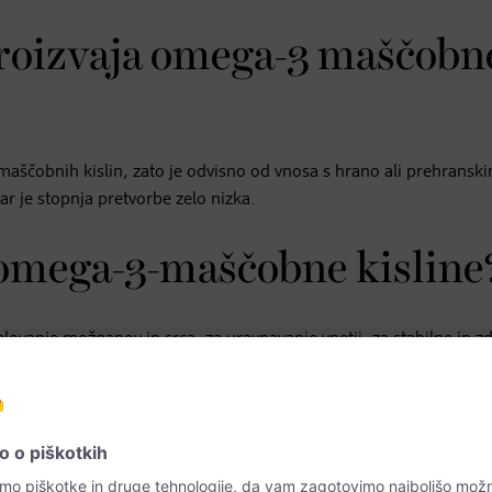
 proizvaja omega-3 maščobn
aščobnih kislin, zato je odvisno od vnosa s hrano ali prehranski
ar je stopnja pretvorbe zelo nizka.
e omega-3-maščobne kisline
vanje možganov in srca, za uravnavanje vnetij, za stabilne in z
 ter za dober vid.