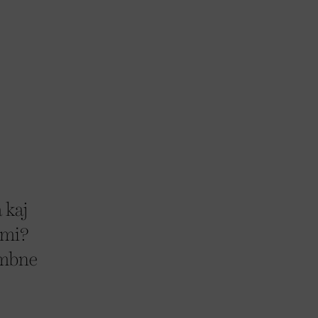
 kaj
ami?
embne