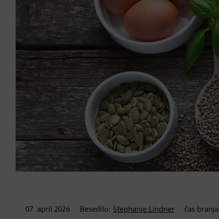
07. april
2026
Besedilo:
Stephanie Lindner
čas branj