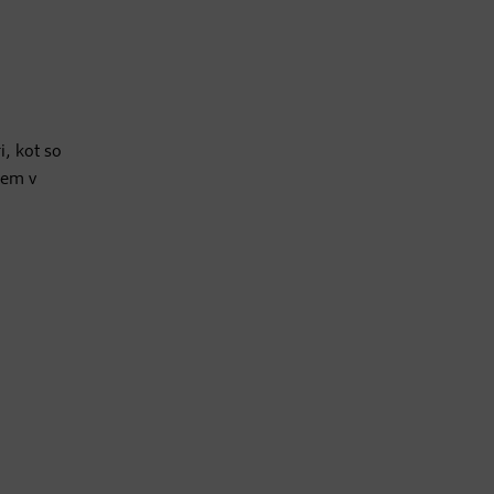
i, kot so
sem v