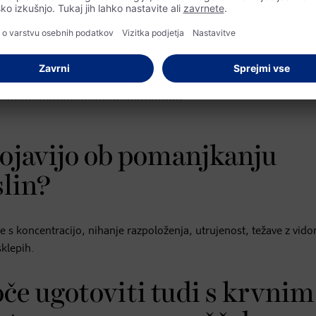
dete še več prehranskih dopolnil
k in holesterol
.
pojavijo ob pomanjkanju
lin?
ve s koncentracijo, nihanje razpoloženja, utrujenost, težave z vid
sklepih.
če ugotoviti tudi s krvnim