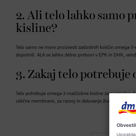
2. Ali telo lahko samo
kisline?
Telo samo ne more proizvesti zadostnih količin omega-3-m
dopolnili. ALA se lahko delno pretvori v EPK in DHK, vend
3. Zakaj telo potrebuj
Telo potrebuje omega-3-maščobne kisline za normalno delo
celične membrane, za razvoj in delovanje živčnega sistema