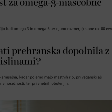
est za omega-3-maščobne
čijo tudi omega-3 in omega-6 ter njuno razmerje) stane ca. 80 evro
ati prehranska dopolnila z
islinami?
 smiselna, kadar pojemo malo mastnih rib, pri
veganski
ali
 v nosečnosti, ter pri vnetnih obolenjih.