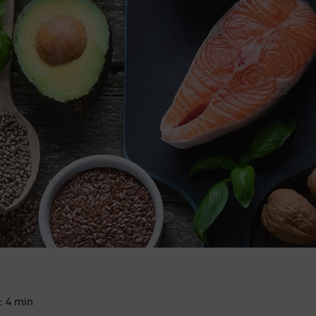
a:
4
min