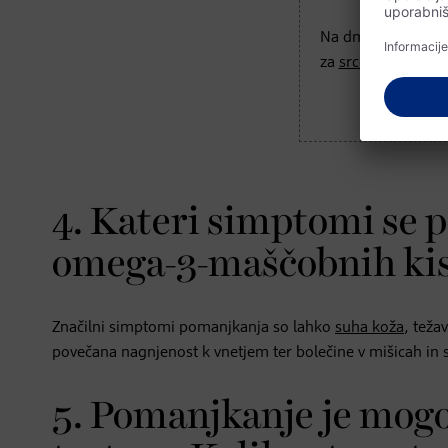
Na dm.si lahko naj
za
srce, krvni obto
4. Kateri simptomi se 
omega-3-maščobnih kis
Značilni simptomi pomanjkanja so lahko
suha koža
, teža
povečana nagnjenost k vnetjem ter bolečine v mišicah in 
5. Pomanjkanje je mogo