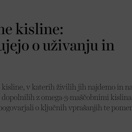
 kisline:
jejo o uživanju in
isline, v katerih živilih jih najdemo in na
h dopolnilih z omega-3-maščobnimi kislin
pogovarjali o ključnih vprašanjih te pom