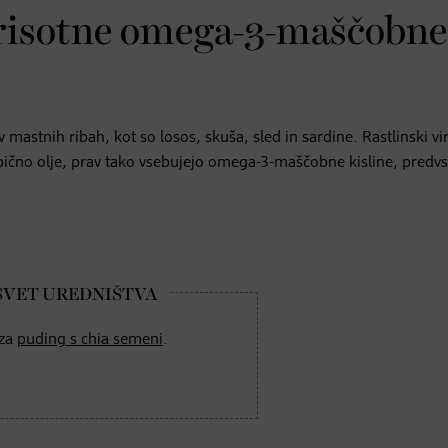
o prisotne omega-3-maščobne
stnih ribah, kot so losos, skuša, sled in sardine. Rastlinski vir
pično olje, prav tako vsebujejo omega-3-maščobne kisline, predv
 za
puding s chia semeni
.