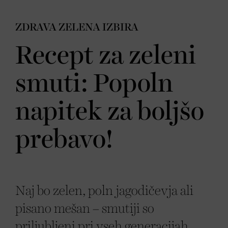
ZDRAVA ZELENA IZBIRA
Recept za zeleni
smuti: Popoln
napitek za boljšo
prebavo!
Naj bo zelen, poln jagodičevja ali
pisano mešan – smutiji so
priljubljeni pri vseh generacijah.