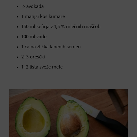
½ avokada
1 manjši kos kumare
150 ml kefirja z 1,5 % mlečnih maščob
100 ml vode
1 čajna žlička lanenih semen
2–3 oreščki
1–2 lista sveže mete