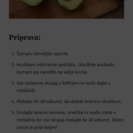
Priprava:
Špinačo temeljito operite.
Hruškam odstranite peščišče, izbolbite avokado,
kumaro pa narežite na večje kocke.
Vse sestavine skupaj s kefirjem in vodo dajte v
mešalnik.
Mešajte 30–60 sekund, da dobite kremno strukturo.
Dodajte lanena semena, oreščke in svežo meto v
mešalnik ter vse skupaj mešajte še 30 sekund. Zeleni
smuti je pripravljen!