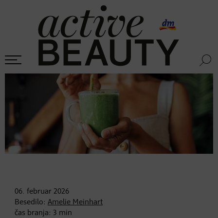
06. februar
2026
Besedilo:
Amelie Meinhart
čas branja:
3
min