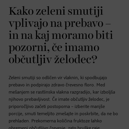
Kako zeleni smutiji
vplivajo na prebavo –
in na kaj moramo biti
pozorni, če imamo
občutljiv želodec?
Zeleni smutiji so odličen vir vlaknin, ki spodbujajo
prebavo in podpirajo zdravo črevesno floro. Med
mešanjem se rastlinska vlakna razgradijo, kar izboljša
njihovo prebavljivost. Če imate občutljiv želodec, je
priporočljivo začeti postopoma – izberite manjše
porcije, smuti temeljito zmešajte in poskrbite, da ne bo
prehladen. Prekomerna količina fruktoze lahko
obremeni občutljivo črevesje, zato hruške raje