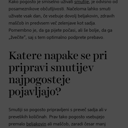
Kako pogosto je smiselno uživati
smutije
, je odvisno od
posameznikove občutljivosti. Načeloma lahko smuti
uživate vsak dan, če vsebuje dovolj beljakovin, zdravih
maščob in predvsem več zelenjave kot sadja.
Pomembno je, da ga pijete počasi, ali še bolje, da ga
„žvečite“, saj s tem optimalno podprete prebavo.
Katere napake se pri
pripravi smutijev
najpogosteje
pojavljajo?
Smutiji so pogosto pripravljeni s preveč sadja ali v
prevelikih količinah. Prav tako pogosto vsebujejo
premalo
beljakovin
ali maščob, zaradi česar manj