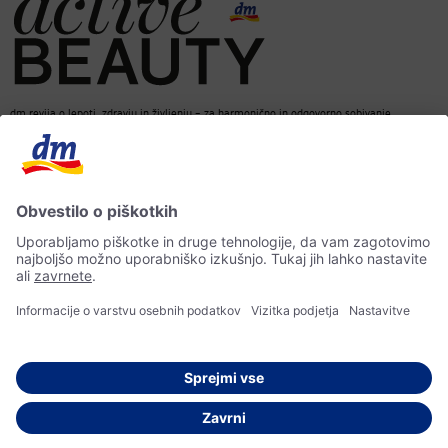
dm revija o lepoti, zdravju in življenju – za harmonično in odgovorno sobivanje.
dm spletna trgovina
Kontakt
ACTIVE BEAUTY revija
Impresum
Izjava o varstvu osebnih podatkov
Izjava o dostopnosti
UI-smernice
© 2026 dm drogerie markt d.o.o.