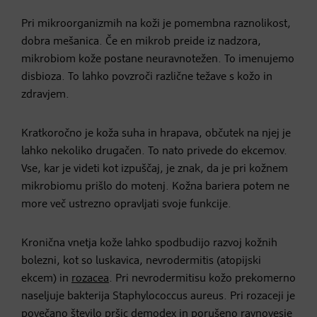
Pri mikroorganizmih na koži je pomembna raznolikost,
dobra mešanica. Če en mikrob preide iz nadzora,
mikrobiom kože postane neuravnotežen. To imenujemo
disbioza. To lahko povzroči različne težave s kožo in
zdravjem.
Kratkoročno je koža suha in hrapava, občutek na njej je
lahko nekoliko drugačen. To nato privede do ekcemov.
Vse, kar je videti kot izpuščaj, je znak, da je pri kožnem
mikrobiomu prišlo do motenj. Kožna bariera potem ne
more več ustrezno opravljati svoje funkcije.
Kronična vnetja kože lahko spodbudijo razvoj kožnih
bolezni, kot so luskavica, nevrodermitis (atopijski
ekcem) in
rozacea
. Pri nevrodermitisu kožo prekomerno
naseljuje bakterija Staphylococcus aureus. Pri rozaceji je
povečano število pršic demodex in porušeno ravnovesje