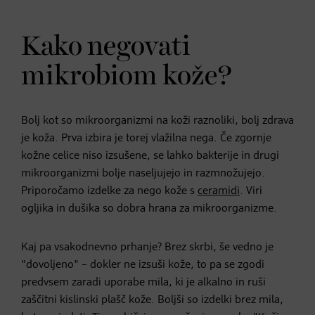
Kako negovati
mikrobiom kože?
Bolj kot so mikroorganizmi na koži raznoliki, bolj zdrava
je koža. Prva izbira je torej vlažilna nega. Če zgornje
kožne celice niso izsušene, se lahko bakterije in drugi
mikroorganizmi bolje naseljujejo in razmnožujejo.
Priporočamo izdelke za nego kože s
ceramidi
. Viri
ogljika in dušika so dobra hrana za mikroorganizme.
Kaj pa vsakodnevno prhanje? Brez skrbi, še vedno je
"dovoljeno" – dokler ne izsuši kože, to pa se zgodi
predvsem zaradi uporabe mila, ki je alkalno in ruši
zaščitni kislinski plašč kože. Boljši so izdelki brez mila,