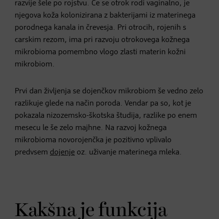
razvije šele po rojstvu. Če se otrok rodi vaginalno, je
njegova koža kolonizirana z bakterijami iz materinega
porodnega kanala in črevesja. Pri otrocih, rojenih s
carskim rezom, ima pri razvoju otrokovega kožnega
mikrobioma pomembno vlogo zlasti materin kožni
mikrobiom.
Prvi dan življenja se dojenčkov mikrobiom še vedno zelo
razlikuje glede na način poroda. Vendar pa so, kot je
pokazala nizozemsko-škotska študija, razlike po enem
mesecu le še zelo majhne. Na razvoj kožnega
mikrobioma novorojenčka je pozitivno vplivalo
predvsem
dojenje
oz. uživanje materinega mleka.
Kakšna je funkcija