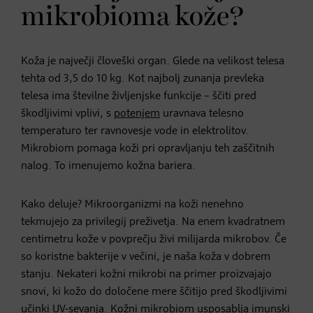
mikrobioma kože?
Koža je največji človeški organ. Glede na velikost telesa
tehta od 3,5 do 10 kg. Kot najbolj zunanja prevleka
telesa ima številne življenjske funkcije – ščiti pred
škodljivimi vplivi, s
potenjem
uravnava telesno
temperaturo ter ravnovesje vode in elektrolitov.
Mikrobiom pomaga koži pri opravljanju teh zaščitnih
nalog. To imenujemo kožna bariera.
Kako deluje? Mikroorganizmi na koži nenehno
tekmujejo za privilegij preživetja. Na enem kvadratnem
centimetru kože v povprečju živi milijarda mikrobov. Če
so koristne bakterije v večini, je naša koža v dobrem
stanju. Nekateri kožni mikrobi na primer proizvajajo
snovi, ki kožo do določene mere ščitijo pred škodljivimi
učinki
UV-sevanja
. Kožni mikrobiom usposablja imunski