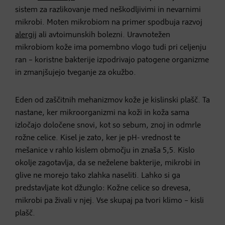
sistem za razlikovanje med neškodljivimi in nevarnimi
mikrobi. Moten mikrobiom na primer spodbuja razvoj
alergij
ali avtoimunskih bolezni. Uravnotežen
mikrobiom kože ima pomembno vlogo tudi pri celjenju
ran – koristne bakterije izpodrivajo patogene organizme
in zmanjšujejo tveganje za okužbo.
Eden od zaščitnih mehanizmov kože je kislinski plašč. Ta
nastane, ker mikroorganizmi na koži in koža sama
izločajo določene snovi, kot so sebum, znoj in odmrle
rožne celice. Kisel je zato, ker je pH- vrednost te
mešanice v rahlo kislem območju in znaša 5,5. Kislo
okolje zagotavlja, da se neželene bakterije, mikrobi in
glive ne morejo tako zlahka naseliti. Lahko si ga
predstavljate kot džunglo: Kožne celice so drevesa,
mikrobi pa živali v njej. Vse skupaj pa tvori klimo – kisli
plašč.