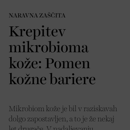
NARAVNA ZAŠČITA
Krepitev
mikrobioma
kože: Pomen
kožne bariere
Mikrobiom kože je bil v raziskavah
dolgo zapostavljen, a to je že nekaj
let drugače. V nadaljevanju