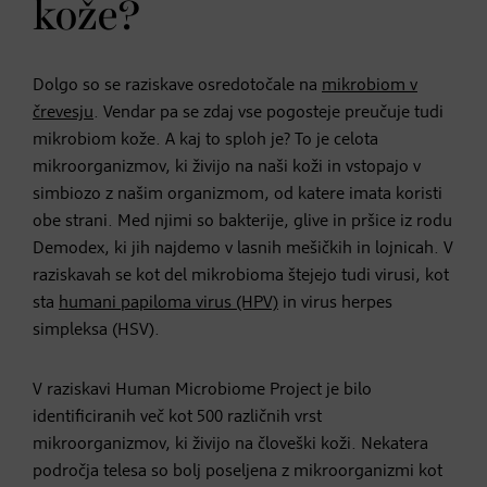
kože?
Dolgo so se raziskave osredotočale na
mikrobiom v
črevesju
. Vendar pa se zdaj vse pogosteje preučuje tudi
mikrobiom kože. A kaj to sploh je? To je celota
mikroorganizmov, ki živijo na naši koži in vstopajo v
simbiozo z našim organizmom, od katere imata koristi
obe strani. Med njimi so bakterije, glive in pršice iz rodu
Demodex, ki jih najdemo v lasnih mešičkih in lojnicah. V
raziskavah se kot del mikrobioma štejejo tudi virusi, kot
sta
humani papiloma virus (HPV)
in virus herpes
simpleksa (HSV).
V raziskavi Human Microbiome Project je bilo
identificiranih več kot 500 različnih vrst
mikroorganizmov, ki živijo na človeški koži. Nekatera
področja telesa so bolj poseljena z mikroorganizmi kot