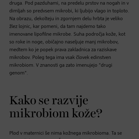
druga. Pod pazduhami, na predelu prstov na nogah in v
dimljah so predvsem mikrobi, ki ljubijo vlago in toploto.
Na obrazu, dekolteju in zgornjem delu hrbta je veliko
žlez lojnic, kar pomeni, da tam najdemo tako
imenovane lipofilne mikrobe. Suha področja kože, kot
so roke in noge, običajno naseljuje manj mikrobov,
medtem ko je popek prava zakladnica za raziskave
mikrobov. Poleg tega ima vsak človek edinstven
mikrobiom. V znanosti ga zato imenujejo "drugi
genom".
Kako se razvije
mikrobiom kože?
Plod v maternici še nima kožnega mikrobioma. Ta se