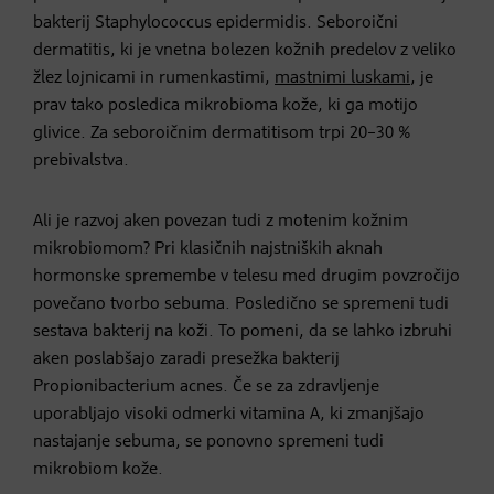
bakterij Staphylococcus epidermidis. Seboroični
dermatitis, ki je vnetna bolezen kožnih predelov z veliko
žlez lojnicami in rumenkastimi,
mastnimi luskami
, je
prav tako posledica mikrobioma kože, ki ga motijo
glivice. Za seboroičnim dermatitisom trpi 20–30 %
prebivalstva.
Ali je razvoj aken povezan tudi z motenim kožnim
mikrobiomom? Pri klasičnih najstniških aknah
hormonske spremembe v telesu med drugim povzročijo
povečano tvorbo sebuma. Posledično se spremeni tudi
sestava bakterij na koži. To pomeni, da se lahko izbruhi
aken poslabšajo zaradi presežka bakterij
Propionibacterium acnes. Če se za zdravljenje
uporabljajo visoki odmerki vitamina A, ki zmanjšajo
nastajanje sebuma, se ponovno spremeni tudi
mikrobiom kože.