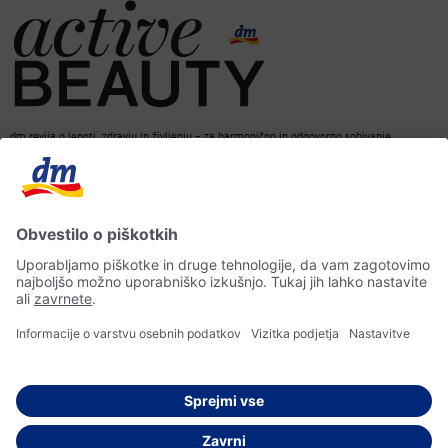
dm revija o lepoti, zdravju in življenju – za harmonično in odgovorno sobivanje.
dm spletna trgovina
Kontakt
ACTIVE BEAUTY revija
Impresum
Izjava o varstvu osebnih podatkov
Izjava o dostopnosti
UI-smernice
© 2026 dm drogerie markt d.o.o.