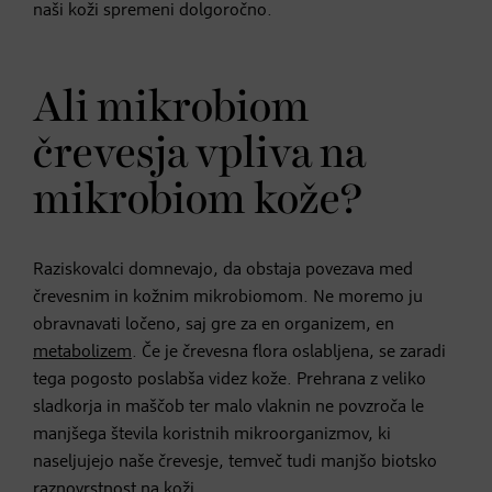
naši koži spremeni dolgoročno.
Ali mikrobiom
črevesja vpliva na
mikrobiom kože?
Raziskovalci domnevajo, da obstaja povezava med
črevesnim in kožnim mikrobiomom. Ne moremo ju
obravnavati ločeno, saj gre za en organizem, en
metabolizem
. Če je črevesna flora oslabljena, se zaradi
tega pogosto poslabša videz kože. Prehrana z veliko
sladkorja in maščob ter malo vlaknin ne povzroča le
manjšega števila koristnih mikroorganizmov, ki
naseljujejo naše črevesje, temveč tudi manjšo biotsko
raznovrstnost na koži.