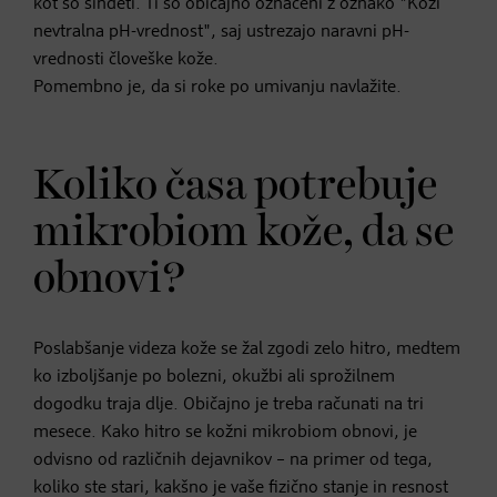
kot so sindeti. Ti so običajno označeni z oznako "Koži
nevtralna pH-vrednost", saj ustrezajo naravni pH-
vrednosti človeške kože.
Pomembno je, da si roke po umivanju navlažite.
Koliko časa potrebuje
mikrobiom kože, da se
obnovi?
Poslabšanje videza kože se žal zgodi zelo hitro, medtem
ko izboljšanje po bolezni, okužbi ali sprožilnem
dogodku traja dlje. Običajno je treba računati na tri
mesece. Kako hitro se kožni mikrobiom obnovi, je
odvisno od različnih dejavnikov – na primer od tega,
koliko ste stari, kakšno je vaše fizično stanje in resnost