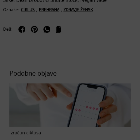
Slike: Dean Drobot © Shutterstock, Megan Vade
Oznake:
,
,
CIKLUS
PREHRANA
ZDRAVJE ŽENSK
Deli:
Podobne objave
Izračun ciklusa