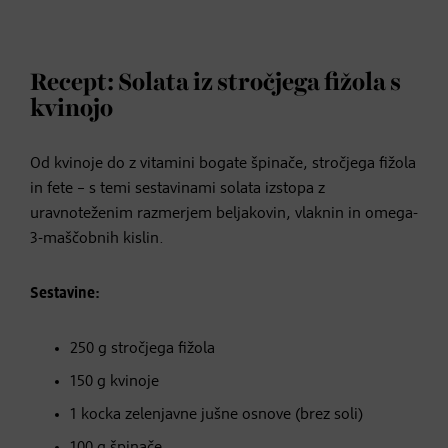
Recept: Solata iz stročjega fižola s
kvinojo
Od kvinoje do z vitamini bogate špinače, stročjega fižola
in fete – s temi sestavinami solata izstopa z
uravnoteženim razmerjem beljakovin, vlaknin in omega-
3-maščobnih kislin.
Sestavine:
250 g stročjega fižola
150 g kvinoje
1 kocka zelenjavne jušne osnove (brez soli)
100 g špinače