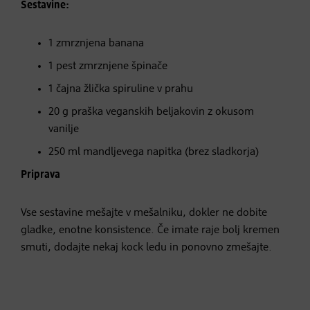
Sestavine:
1 zmrznjena banana
1 pest zmrznjene špinače
1 čajna žlička spiruline v prahu
20 g praška veganskih beljakovin z okusom
vanilje
250 ml mandljevega napitka (brez sladkorja)
Priprava
Vse sestavine mešajte v mešalniku, dokler ne dobite
gladke, enotne konsistence. Če imate raje bolj kremen
smuti, dodajte nekaj kock ledu in ponovno zmešajte.