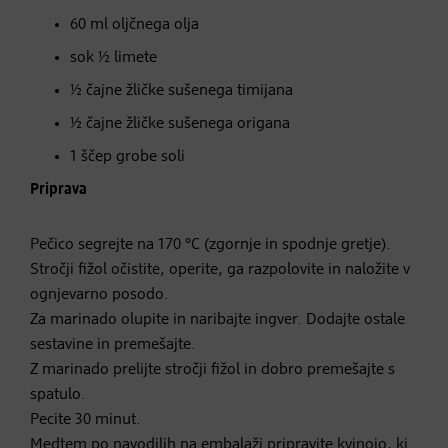
60 ml oljčnega olja
sok ½ limete
½ čajne žličke sušenega timijana
½ čajne žličke sušenega origana
1 ščep grobe soli
Priprava
Pečico segrejte na 170 °C (zgornje in spodnje gretje).
Stročji fižol očistite, operite, ga razpolovite in naložite v
ognjevarno posodo.
Za marinado olupite in naribajte ingver. Dodajte ostale
sestavine in premešajte.
Z marinado prelijte stročji fižol in dobro premešajte s
spatulo.
Pecite 30 minut.
Medtem po navodilih na embalaži pripravite kvinojo, ki