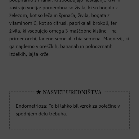
podpiramo s hranili, ki spodbujajo nastajanje krvi in
zavirajo vnetja: pomembna so živila, ki so bogata z
železom, kot so leča in špinača, živila, bogata z
vitaminom C, kot so citrusi, paprika ali brokoli, ter
živila, ki vsebujejo omega-3-maščobne kisline – na
primer orehi, laneno seme ali chia semena. Magnezij, ki
ga najdemo v oreščkih, bananah in polnozrnatih
izdelkih, lajša krče.
Endometrioza
: To bi lahko bil vzrok za bolečine v
spodnjem delu trebuha.