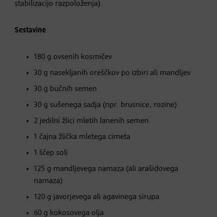
stabilizacijo razpoloženja).
Sestavine
180 g ovsenih kosmičev
30 g nasekljanih oreščkov po izbiri ali mandljev
30 g bučnih semen
30 g sušenega sadja (npr. brusnice, rozine)
2 jedilni žlici mletih lanenih semen
1 čajna žlička mletega cimeta
1 ščep soli
125 g mandljevega namaza (ali arašidovega
namaza)
120 g javorjevega ali agavinega sirupa
60 g kokosovega olja