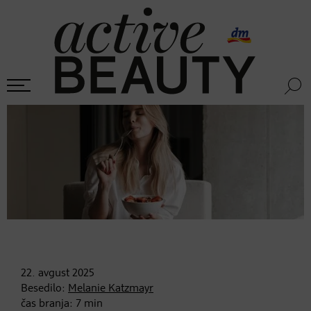
22. avgust
2025
Besedilo:
Melanie Katzmayr
čas branja:
7
min