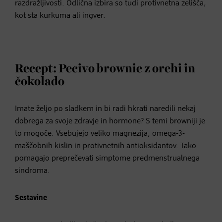
razdražljivosti. Odlična izbira so tudi protivnetna zelišča,
kot sta kurkuma ali ingver.
Recept: Pecivo brownie z orehi in
čokolado
Imate željo po sladkem in bi radi hkrati naredili nekaj
dobrega za svoje zdravje in hormone? S temi browniji je
to mogoče. Vsebujejo veliko magnezija, omega-3-
maščobnih kislin in protivnetnih antioksidantov. Tako
pomagajo preprečevati simptome predmenstrualnega
sindroma.
Sestavine