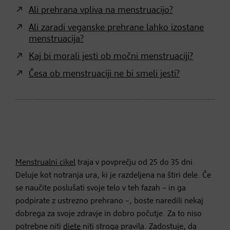
Ali prehrana vpliva na menstruacijo?
Ali zaradi veganske prehrane lahko izostane
menstruacija?
Kaj bi morali jesti ob močni menstruaciji?
Česa ob menstruaciji ne bi smeli jesti?
Menstrualni cikel
traja v povprečju od 25 do 35 dni.
Deluje kot notranja ura, ki je razdeljena na štiri dele. Če
se naučite poslušati svoje telo v teh fazah – in ga
podpirate z ustrezno prehrano –, boste naredili nekaj
dobrega za svoje zdravje in dobro počutje. Za to niso
potrebne niti
diete
niti stroga pravila. Zadostuje, da