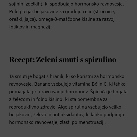
sojinih izdelkih), ki spodbujajo hormonsko ravnovesje.
Poleg tega: beljakovine za gradnjo celic (stročnice,
oreški, jajca), omega-3-maščobne kisline za razvoj
foliklov in magnezij.
Recept: Zeleni smuti s spirulino
Ta smuti je bogat s hranili, ki so koristni za hormonsko
ravnovesje. Banane vsebujejo vitamina B6 in C, ki lahko
pomagata pri uravnavanju hormonov. Špinača je bogata
z železom in folno kislino, ki sta pomembna za
reproduktivno zdravje. Alge spirulina vsebujejo veliko
beljakovin, železa in antioksidantov, ki lahko podpirajo
hormonsko ravnovesje, zlasti po menstruaciji.