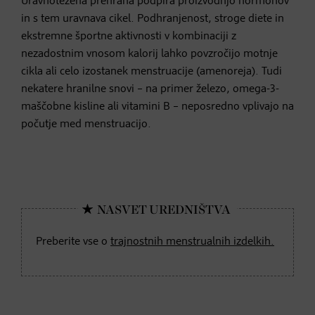
Uravnotežena prehrana podpira proizvodnjo hormonov
in s tem uravnava cikel. Podhranjenost, stroge diete in
ekstremne športne aktivnosti v kombinaciji z
nezadostnim vnosom kalorij lahko povzročijo motnje
cikla ali celo izostanek menstruacije (amenoreja). Tudi
nekatere hranilne snovi – na primer železo, omega-3-
maščobne kisline ali vitamini B – neposredno vplivajo na
počutje med menstruacijo.
Preberite vse o
trajnostnih menstrualnih izdelkih.