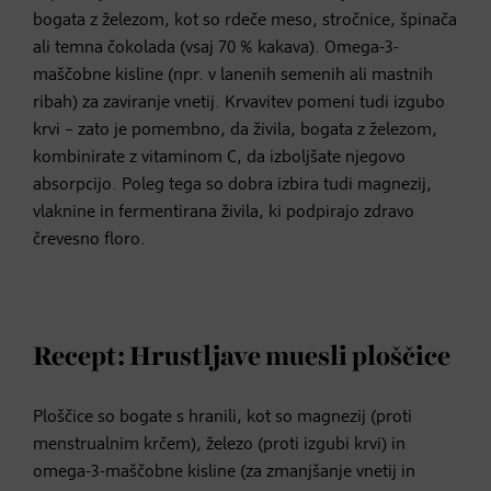
bogata z železom, kot so rdeče meso, stročnice, špinača
ali temna čokolada (vsaj 70 % kakava). Omega-3-
maščobne kisline (npr. v lanenih semenih ali mastnih
ribah) za zaviranje vnetij. Krvavitev pomeni tudi izgubo
krvi – zato je pomembno, da živila, bogata z železom,
kombinirate z vitaminom C, da izboljšate njegovo
absorpcijo. Poleg tega so dobra izbira tudi magnezij,
vlaknine in fermentirana živila, ki podpirajo zdravo
črevesno floro.
Recept: Hrustljave muesli ploščice
Ploščice so bogate s hranili, kot so magnezij (proti
menstrualnim krčem), železo (proti izgubi krvi) in
omega-3-maščobne kisline (za zmanjšanje vnetij in