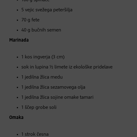
5 vejic svežega peteršilja
70 g fete
40 g bučnih semen
Marinada
1 kos ingverja (3 cm)
sok in lupina ½ limete iz ekološke pridelave
1 jedilna žlica medu
1 jedilna žlica sezamovega olja
1 jedilna žlica sojine omake tamari
1 ščep grobe soli
Omaka
1 strok česna