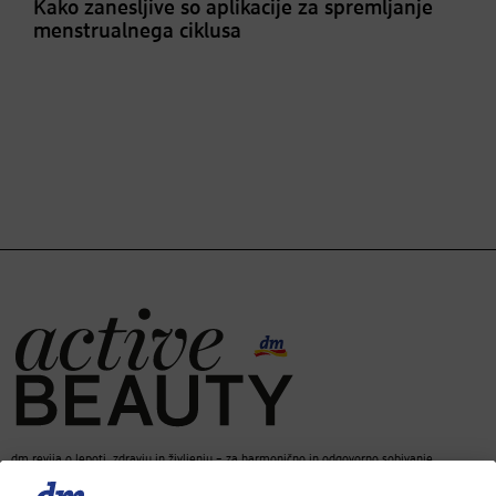
Kako zanesljive so aplikacije za spremljanje
menstrualnega ciklusa
dm revija o lepoti, zdravju in življenju – za harmonično in odgovorno sobivanje.