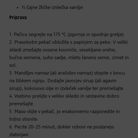
½ čajne žličke izvlečka vanilje
Priprava
1. Pečico segrejte na 175 °C (zgornje in spodnje gretje).
2. Pravokotni pekač obložite s papirjem za peko. V veliki
skledi zmešajte ovsene kosmiče, sesekljane orehe,
bučna semena, suho sadje, mleto laneno seme, cimet in
sol.
3. Mandljev namaz (ali arašidov namaz) stopite v loncu
na šibkem ognju. Dodajte javorjev sirup (ali agavin
sirup), kokosovo olje in izvleček vanilje ter premešajte.
4. Vsebino prelijte v veliko skledo in sestavine dobro
premešajte.
5. Maso vlijte v pekač, jo enakomerno razporedite in
trdno stisnite.
6. Pecite 20–25 minut, dokler robovi ne postanejo
zlatorjavi.