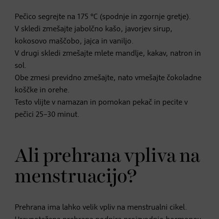
Pečico segrejte na 175 °C (spodnje in zgornje gretje).
V skledi zmešajte jabolčno kašo, javorjev sirup,
kokosovo maščobo, jajca in vaniljo.
V drugi skledi zmešajte mlete mandlje, kakav, natron in
sol.
Obe zmesi previdno zmešajte, nato vmešajte čokoladne
koščke in orehe.
Testo vlijte v namazan in pomokan pekač in pecite v
pečici 25–30 minut.
Ali prehrana vpliva na
menstruacijo?
Prehrana ima lahko velik vpliv na menstrualni cikel.