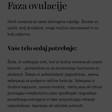
Faza ovulacije
Okoli ovulacije je raven estrogena najvišja. Ženske so
sijoče, bolj družabne, imajo močno samozavest in so
bolj odporne.
Vaše telo sedaj potrebuje:
Živila, ki vsebujejo cink, kot so bučna semena ali ovseni
kosmiči – pomembna so za proizvodnjo hormonov in
plodnost. Železo in antioksidanti (jagodičevje, zelena
zelenjava) za podporo celične funkcije. Zelenjava iz
družine kapusnic, surovo korenje, rdeča pesa ali citrusi
pomagajo metabolizmu jeter spodbujati razgradnjo
presežnega estrogena in tako preprečujejo nihanje
razpoloženja, depresijo ali občutek polnosti.