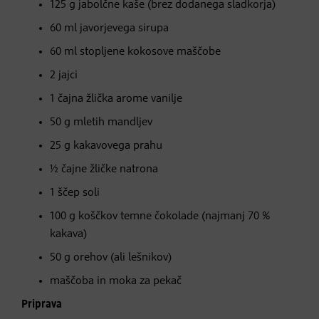
125 g jabolčne kaše (brez dodanega sladkorja)
60 ml javorjevega sirupa
60 ml stopljene kokosove maščobe
2 jajci
1 čajna žlička arome vanilje
50 g mletih mandljev
25 g kakavovega prahu
½ čajne žličke natrona
1 ščep soli
100 g koščkov temne čokolade (najmanj 70 %
kakava)
50 g orehov (ali lešnikov)
maščoba in moka za pekač
Priprava